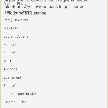
Raphael Fleury
alentours d'Halloween dans le quartier de 
Jean-Marc Detrey
l'industrie à Lausanne.
Remy Dewarrat
Max Borg
Laurent Scherlen
Memento
En bref
VOD
Annonce
Evénement
En bref
La chronique du MCU
Cinéma Suisse