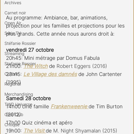
Archives
Carnet noir
Au programme: Ambiance, bar, animations, 
Open Air
projection pour les familles et projections pour les 
Série TV
plus grands. Cette année nous aurons droit à:
Stéfanie Rossier
vendredi 27 octobre
Streaming
20h45: Mini métrage par Domus Fabula
Stefanie Rossier
21h00: 
The Witch
 de 
Robert Eggers (2016)
Culture
23h15: 
Le Village des damnés
 de John Cartenter 
(1995)
Régional
Merchandising
Samedi 28 octobre
TWD Universe
14h00 ciné famille 
Frankenweenie 
de Tim Burton 
(2012)
Ciné Club
17h00 Quiz cinéma et apéro
Critique
19h00: 
The Visit 
de 
M. Night Shyamalan (2015)