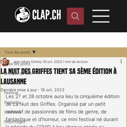
Tous les posts
Jean-Marc Detrey
16 oct. 2023
1 min de lecture
Tous les posts
La Nuit des Griffes tient sa 5ème édition à
Critique de film
Lausanne
Actualité
Dernière mise à jour :
18 oct. 2023
Festival
Les 27 et 28 octobre aura lieu la cinquième édition 
Portraits
de La Nuit des Griffes. Organisé par un petit 
collectif de passionnés de films de genre, de 
Interview
fantastique et d'horreur, ce mini festival né durant 
Reportages
la période du COVID à lieu chaque année au 