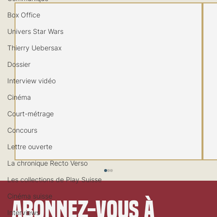
Box Office
Univers Star Wars
Thierry Uebersax
Dossier
Interview vidéo
Cinéma
Court-métrage
Concours
Lettre ouverte
La chronique Recto Verso
Les collections de Play Suisse
Cinéma suisse
Abonnez-vous à 
Interviews