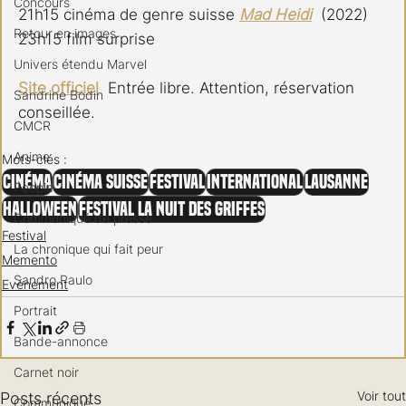
Concours
21h15 cinéma de genre suisse 
Mad Heidi
  (2022)
Retour en images
23h15 film surprise
Univers étendu Marvel
Site officiel
  Entrée libre. Attention, réservation 
Sandrine Bodin
conseillée.
CMCR
Anime
Mots-clés :
Cinéma
Cinéma Suisse
Festival
International
Lausanne
People
Halloween
Festival La Nuit des Griffes
Communiqué de presse
Festival
La chronique qui fait peur
Memento
Sandro Paulo
Evénement
Portrait
Bande-annonce
Carnet noir
Voir tout
Posts récents
Communiqué