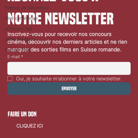
Festival de Gérardmer
notre newsletter
Ciné conférence
Archives Clap
Inscrivez-vous pour recevoir nos concours 
Festival de Locarno 2026: Dances With Wolves
Vente Boutique
cinéma, découvrir nos derniers articles et ne rien 
manquer des sorties films en Suisse romande.
Culture Geek
E-mail
*
Oui, je souhaite m'abonner à votre newsletter.
Envoyer
faire un don
CLIQUEZ ICI