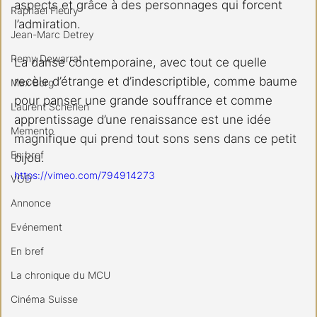
aspects et grâce à des personnages qui forcent 
Raphael Fleury
l’admiration.
Jean-Marc Detrey
Remy Dewarrat
La danse contemporaine, avec tout ce quelle 
recèle d’étrange et d’indescriptible, comme baume 
Max Borg
pour panser une grande souffrance et comme 
Laurent Scherlen
apprentissage d’une renaissance est une idée 
Memento
magnifique qui prend tout sons sens dans ce petit 
En bref
bijou.
https://vimeo.com/794914273
VOD
Annonce
Evénement
En bref
La chronique du MCU
Cinéma Suisse