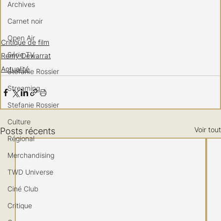
Archives
Carnet noir
Open Air
Critique de film
Série TV
Remy Dewarrat
Actualité
Stéfanie Rossier
Streaming
Stefanie Rossier
Culture
Voir tout
Posts récents
Régional
Merchandising
TWD Universe
Ciné Club
Critique