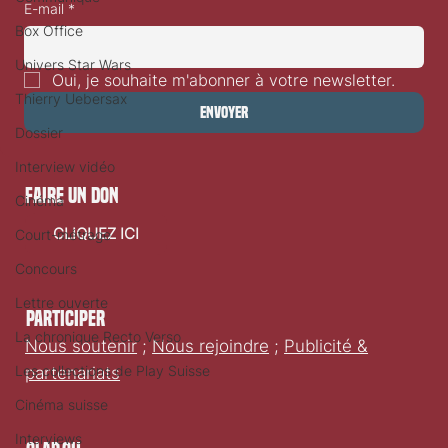
E-mail
*
Box Office
Univers Star Wars
Oui, je souhaite m'abonner à votre newsletter.
Thierry Uebersax
Envoyer
Dossier
Interview vidéo
faire un don
Cinéma
CLIQUEZ ICI
Court-métrage
Concours
Lettre ouverte
Participer
La chronique Recto Verso
Nous soutenir
;
Nous rejoindre
;
Publicité &
Les collections de Play Suisse
partenariats
Cinéma suisse
Interviews