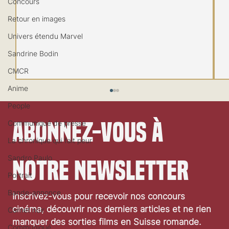
Concours
Retour en images
Univers étendu Marvel
Sandrine Bodin
CMCR
Anime
People
Abonnez-vous à 
Communiqué de presse
La chronique qui fait peur
Sandro Paulo
notre newsletter
Portrait
Festival de Locarno 2026: Wild at Heart
Bande-annonce
Inscrivez-vous pour recevoir nos concours 
cinéma, découvrir nos derniers articles et ne rien 
Carnet noir
manquer des sorties films en Suisse romande.
Communiqué