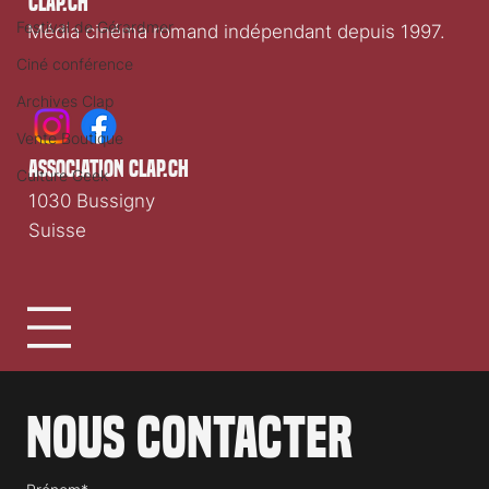
Clap.ch
Festival de Gérardmer
Média cinéma romand indépendant depuis 1997.
Ciné conférence
Archives Clap
Vente Boutique
association clap.ch
Culture Geek
1030 Bussigny
Suisse
Nous contacter