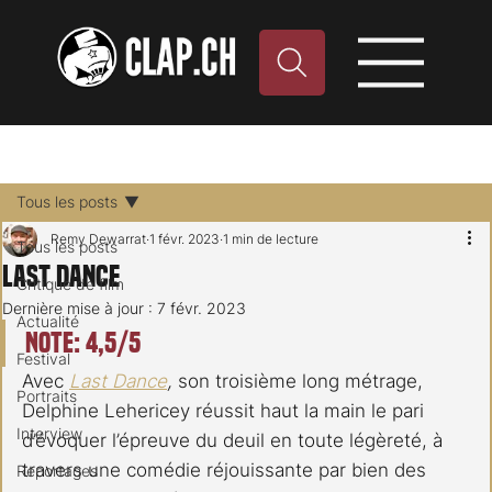
Tous les posts
Remy Dewarrat
1 févr. 2023
1 min de lecture
Tous les posts
Last Dance
Critique de film
Dernière mise à jour :
7 févr. 2023
Actualité
Note: 4,5/5
Festival
Avec 
Last Dance
,
 son troisième long métrage, 
Portraits
Delphine Lehericey réussit haut la main le pari 
Interview
d’évoquer l’épreuve du deuil en toute légèreté, à 
travers une comédie réjouissante par bien des 
Reportages