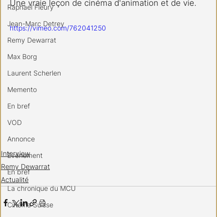
Une vraie leçon de cinéma d'animation et de vie.
Raphael Fleury
Jean-Marc Detrey
https://vimeo.com/762041250
Remy Dewarrat
Max Borg
Laurent Scherlen
Memento
En bref
VOD
Annonce
Interview
Evénement
Remy Dewarrat
En bref
Actualité
La chronique du MCU
Cinéma Suisse