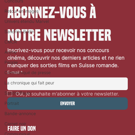
Concours
Abonnez-vous à 
Retour en images
Univers étendu Marvel
notre newsletter
Sandrine Bodin
CMCR
Festival de Locarno 2026: Wild at Heart
Inscrivez-vous pour recevoir nos concours 
Anime
cinéma, découvrir nos derniers articles et ne rien 
People
manquer des sorties films en Suisse romande.
E-mail
*
Communiqué de presse
La chronique qui fait peur
Sandro Paulo
Oui, je souhaite m'abonner à votre newsletter.
Portrait
Envoyer
Bande-annonce
Carnet noir
faire un don
Communiqué