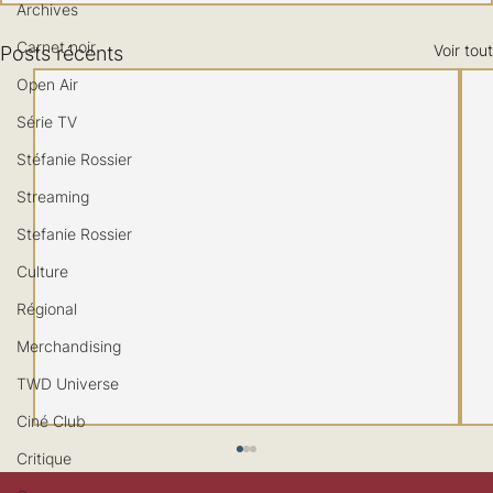
Archives
Carnet noir
Voir tout
Posts récents
Open Air
Série TV
Stéfanie Rossier
Streaming
Stefanie Rossier
Culture
Régional
Merchandising
TWD Universe
Ciné Club
Critique