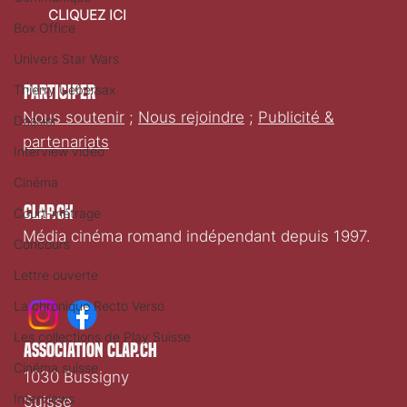
CLIQUEZ ICI
Box Office
Univers Star Wars
Thierry Uebersax
Participer
Nous soutenir
;
Nous rejoindre
;
Publicité &
Dossier
partenariats
Interview vidéo
Cinéma
Clap.ch
Court-métrage
Média cinéma romand indépendant depuis 1997.
Concours
Lettre ouverte
La chronique Recto Verso
Les collections de Play Suisse
association clap.ch
Cinéma suisse
1030 Bussigny
Interviews
Suisse