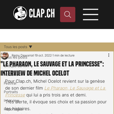
Tous les posts
Remy Dewarrat
19 oct. 2022
1 min de lecture
Tous les posts
"Le Pharaon, Le Sauvage et La Princesse":
Critique de film
Interview de Michel Ocelot
Actualité
Pour Clap.ch, Michel Ocelot revient sur la genèse 
Festival
de son dernier film 
Le Pharaon, Le Sauvage et La 
Portraits
Princesse
 qui lui a pris trois ans et demi.
Interview
Très alerte, il évoque ses choix et sa passion pour 
les histoires.
Reportages