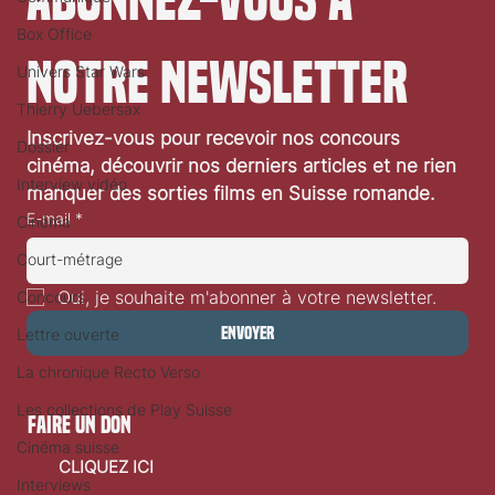
Abonnez-vous à 
Box Office
notre newsletter
Univers Star Wars
Thierry Uebersax
Festival de Locarno 2026: Wild at Heart
Inscrivez-vous pour recevoir nos concours 
Dossier
cinéma, découvrir nos derniers articles et ne rien 
Interview vidéo
manquer des sorties films en Suisse romande.
E-mail
*
Cinéma
Court-métrage
Oui, je souhaite m'abonner à votre newsletter.
Concours
Envoyer
Lettre ouverte
La chronique Recto Verso
Les collections de Play Suisse
faire un don
Cinéma suisse
CLIQUEZ ICI
Interviews