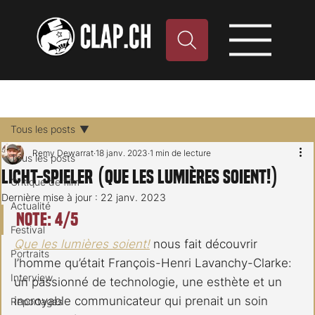
Tous les posts
Remy Dewarrat
18 janv. 2023
1 min de lecture
Tous les posts
Licht-Spieler (Que les lumières soient!)
Critique de film
Dernière mise à jour :
22 janv. 2023
Actualité
Note: 4/5
Festival
Que les lumières soient!
 nous fait découvrir 
Portraits
l’homme qu’était François-Henri Lavanchy-Clarke: 
Interview
un passionné de technologie, une esthète et un 
incroyable communicateur qui prenait un soin 
Reportages