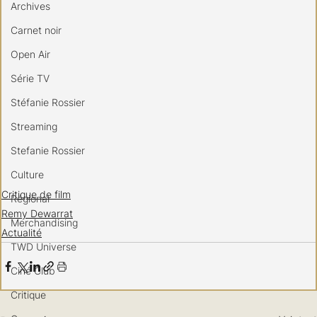
Archives
Carnet noir
Open Air
Série TV
Stéfanie Rossier
Streaming
Stefanie Rossier
Culture
Critique de film
Régional
Remy Dewarrat
Merchandising
Actualité
TWD Universe
Ciné Club
Critique