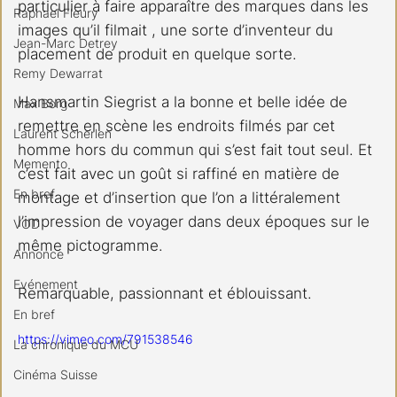
particulier à faire apparaître des marques dans les 
Raphael Fleury
images qu’il filmait , une sorte d’inventeur du 
Jean-Marc Detrey
placement de produit en quelque sorte.
Remy Dewarrat
Hansmartin Siegrist a la bonne et belle idée de 
Max Borg
remettre en scène les endroits filmés par cet 
Laurent Scherlen
homme hors du commun qui s’est fait tout seul. Et 
Memento
c’est fait avec un goût si raffiné en matière de 
En bref
montage et d’insertion que l’on a littéralement 
l’impression de voyager dans deux époques sur le 
VOD
même pictogramme.
Annonce
Evénement
Remarquable, passionnant et éblouissant.
En bref
https://vimeo.com/791538546
La chronique du MCU
Cinéma Suisse