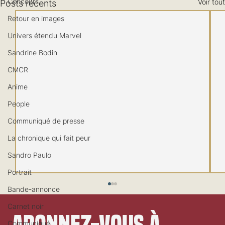
Concours
Voir tout
Posts récents
Retour en images
Univers étendu Marvel
Sandrine Bodin
CMCR
Anime
People
Communiqué de presse
La chronique qui fait peur
Sandro Paulo
Portrait
Bande-annonce
Carnet noir
Communiqué