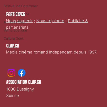
Festival de Gérardmer
Participer
Ciné conférence
Nous soutenir
;
Nous rejoindre
;
Publicité &
Archives Clap
partenariats
Vente Boutique
Culture Geek
Clap.ch
Média cinéma romand indépendant depuis 1997.
association clap.ch
1030 Bussigny
Suisse