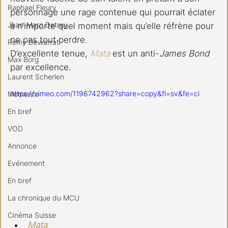
Raphael Fleury
personnage une rage contenue qui pourrait éclater 
Jean-Marc Detrey
à n’importe quel moment mais qu’elle réfrène pour 
ne pas tout perdre.
Remy Dewarrat
D’excellente tenue, 
Mata
 est un anti-
James Bond
Max Borg
par excellence.
Laurent Scherlen
https://vimeo.com/1196742962?share=copy&fl=sv&fe=ci
Memento
En bref
VOD
Annonce
Evénement
En bref
La chronique du MCU
Cinéma Suisse
Mata