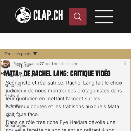
Tous les posts
Remy Dewarrat
27 mai
1 min de lecture
Tous les posts
«Mata» de Rachel Lang: critique vidéo
Critique de film
Scénariste et réalisatrice, Rachel Lang fait le choix 
Actualité
judicieux de nous montrer ses protagonistes dans 
Festival
leur quotidien en mettant l’accent sur les 
Portraits
nombreux doutes et les trahisons auxquels Mata 
doit faire face.
Interview
Dans ce rôle très riche Eye Haïdara dévoile une 
Reportages
nouvelle facette de son talent en prêtant à son 