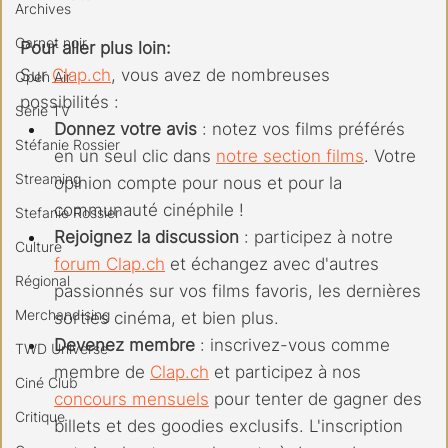
Archives
Carnet noir
Pour aller plus loin:
Sur 
Clap.ch
, vous avez de nombreuses 
Open Air
possibilités :
Série TV
Donnez votre avis
 : notez vos films préférés 
Stéfanie Rossier
en un seul clic dans 
notre section films
. Votre 
Streaming
opinion compte pour nous et pour la 
communauté cinéphile !
Stefanie Rossier
Rejoignez la discussion
 : participez à notre 
Culture
forum 
Clap.ch
 et échangez avec d'autres 
Régional
passionnés sur vos films favoris, les dernières 
Merchandising
sorties cinéma, et bien plus.
Devenez membre
 : inscrivez-vous comme 
TWD Universe
membre de 
Clap.ch
 et participez à nos 
Ciné Club
concours mensuels
 pour tenter de gagner des 
Critique
billets et des goodies exclusifs. L'inscription 