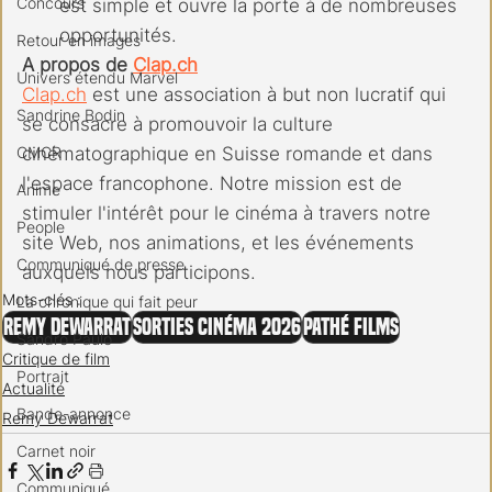
Concours
est simple et ouvre la porte à de nombreuses 
opportunités.
Retour en images
A propos de 
Clap.ch
Univers étendu Marvel
Clap.ch
 est une association à but non lucratif qui 
Sandrine Bodin
se consacre à promouvoir la culture 
CMCR
cinématographique en Suisse romande et dans 
l'espace francophone. Notre mission est de 
Anime
stimuler l'intérêt pour le cinéma à travers notre 
People
site Web, nos animations, et les événements 
Communiqué de presse
auxquels nous participons.
Mots-clés :
La chronique qui fait peur
Remy Dewarrat
Sorties cinéma 2026
Pathé FIlms
Sandro Paulo
Critique de film
Portrait
Actualité
Bande-annonce
Remy Dewarrat
Carnet noir
Communiqué