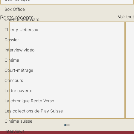
Box Office
Voir tout
Posts récents
Univers Star Wars
Thierry Uebersax
Dossier
Interview vidéo
Cinéma
Court-métrage
Concours
Lettre ouverte
La chronique Recto Verso
Les collections de Play Suisse
Cinéma suisse
Interviews