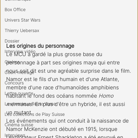
Box Office
Univers Star Wars
Thierry Uebersax
Dossier
Les origines du personnage
Interview vidéo
Le MCU a gardé la plus grosse base du 
Cinéma
personnage à part ses origines maya qui entre 
nous soit dit est une agréable surprise dans le film.
Court-métrage
Namor est le fils d'un humain et d'une Atlante, 
Concours
membre d'une race d'humanoïdes amphibiens 
Lettre ouverte
habitant le fond des océans nommée 
Homo 
La chronique Recto Verso
mermanus
. En plus d'être un hybride, il est aussi 
un mutant.
Les collections de Play Suisse
Les événements qui ont conduit à la naissance de 
Cinéma suisse
Namor McKenzie ont débuté en 1915, lorsque 
Interviews
l'explorateur Ernest Shackleton a été envoyé en 