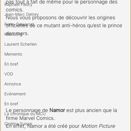
pas tout à fait de même pour le personnage des 
Raphael Fleury
comics.
Jean-Marc Detrey
Nous vous proposons de découvrir les origines 
Remy Dewarrat
officielles de ce mutant anti-héros qu’est le prince 
des mers.
Max Borg
Laurent Scherlen
Memento
En bref
VOD
Annonce
Evénement
En bref
Le personnage de 
Namor
 est plus ancien que la 
La chronique du MCU
firme Marvel Comics. 
Cinéma Suisse
En effet, Namor a été créé pour 
Motion Picture 