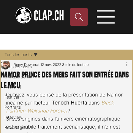
Tous les posts
Remy Dewarrat
12 nov. 2022
3 min de lecture
Tous les posts
Namor Prince des mers fait son entrée dans
Critique de film
le MCU
Actualité
Qu’avez-vous pensé de la présentation de Namor 
Festival
incarné par l’acteur 
Tenoch Huerta
 dans 
Black 
Portraits
Panther: Wakanda Forever
?
Interview
Si ses origines dans l’univers cinématographique 
est un habile traitement scénaristique, il n’en est 
Reportages