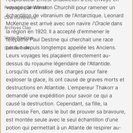
voyage par Winston Churchill pour ramener un 
Festival de Gérardmer
échantillon de vibranium de l'Antarctique. Leonard 
Ciné conférence
McKenzie est arrivé avec son navire 
l'Oracle
 dans 
Archives Clap
la région en 1920. Il a accepté d'emmener le 
Vente Boutique
télépathe Paul Destine qui cherchait une race 
perdue depuis longtemps appelée les Anciens. 
Culture Geek
Leurs voyages les plaçaient directement au-
dessus du royaume légendaire de l'Atlantide. 
Lorsqu'ils ont utilisé des charges pour faire 
exploser la glace, ils ont causé de graves morts et 
destructions en Atlantide. L'empereur Thakorr a 
demandé une expédition pour savoir ce qui a 
causé la destruction. Cependant, sa fille, la 
princesse Fen, dans le but de prouver sa bravoure, 
est montée seule avec le seul échantillon d'une 
potion qui permettait à un Atlante de respirer au-