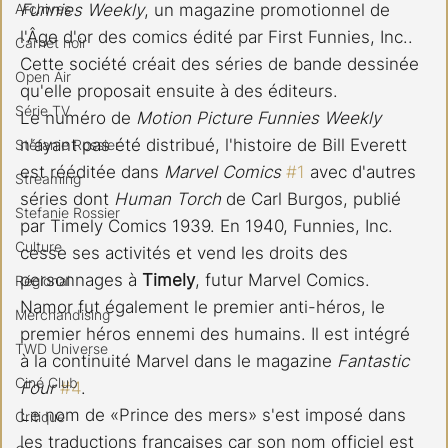
Funnies Weekly
, un magazine promotionnel de 
Archives
l'Âge d'or des comics édité par First Funnies, Inc.. 
Carnet noir
Cette société créait des séries de bande dessinée 
Open Air
qu'elle proposait ensuite à des éditeurs.
Série TV
Le numéro de 
Motion Picture Funnies Weekly
n'ayant pas été distribué, l'histoire de Bill Everett 
Stéfanie Rossier
est rééditée dans 
Marvel Comics
#1
 avec d'autres 
Streaming
séries dont 
Human Torch
 de Carl Burgos, publié 
Stefanie Rossier
par Timely Comics 1939. En 1940, Funnies, Inc. 
Culture
cesse ses activités et vend les droits des 
personnages à 
Timely
, futur Marvel Comics.
Régional
Namor fut également le premier anti-héros, le 
Merchandising
premier héros ennemi des humains. Il est intégré 
TWD Universe
à la continuité Marvel dans le magazine 
Fantastic 
Ciné Club
Four
#4
.
Le nom de «Prince des mers» s'est imposé dans 
Critique
les traductions françaises car son nom officiel est 