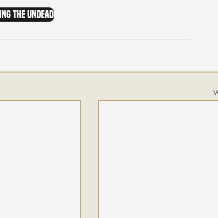
ing The Undead
V