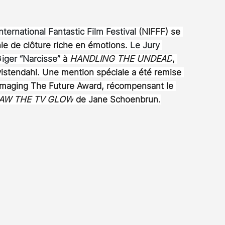
Rossier
Streaming
Stefanie Rossier
Culture
ternational Fantastic Film Festival (
NIFFF
) se 
ie de clôture riche en émotions. 
Le Jury 
Giger “Narcisse” 
à 
HANDLING THE UNDEAD
, 
istendahl. Une mention spéciale a été remise 
 Imaging The Future Award, récompensant le 
SAW THE TV GLOW
 de Jane Schoenbrun.