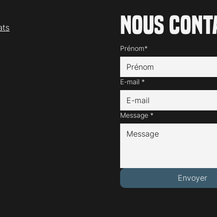
Nous cont
ats
Prénom*
E-mail
*
Message
*
Envoyer