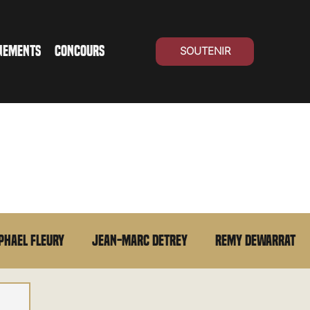
NEMENTS
CONCOURS
SOUTENIR
phael Fleury
Jean-Marc Detrey
Remy Dewarrat
La chronique du MCU
Cinéma Suisse
Archives