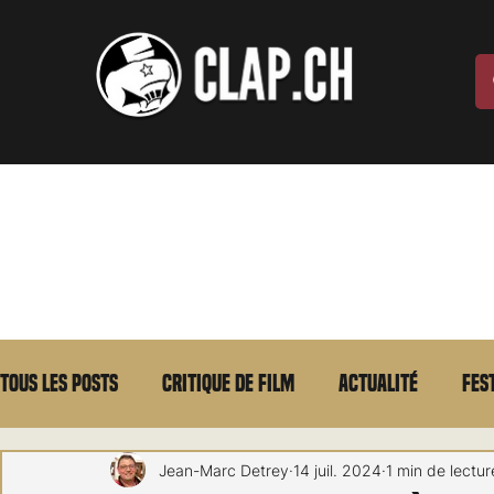
Tous les posts
Critique de film
Actualité
Fes
Max Borg
Laurent Scherlen
Memento
E
Jean-Marc Detrey
14 juil. 2024
1 min de lectur