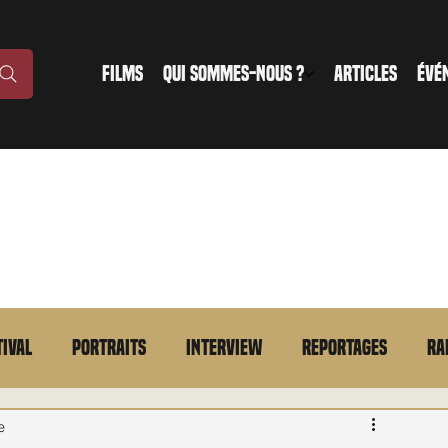
FILMS
QUI SOMMES-NOUS ?
ARTICLES
ÉVÉ
tival
Portraits
Interview
Reportages
Ra
n bref
VOD
Annonce
Evénement
En bref
e