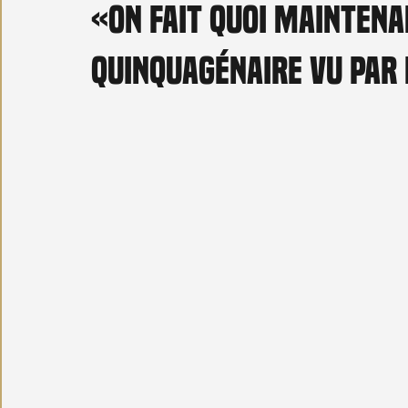
«On fait quoi maintena
Carnet noir
Open Air
Série TV
Stéfanie 
quinquagénaire vu par 