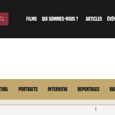
FILMS
QUI SOMMES-NOUS ?
ARTICLES
ÉVÉ
tival
Portraits
Interview
Reportages
Ra
n bref
VOD
Annonce
Evénement
En bref