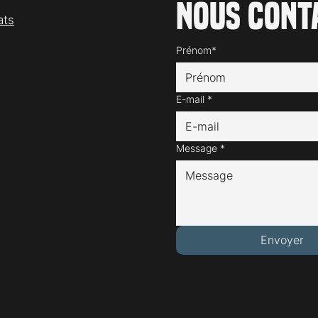
Nous cont
ats
Prénom*
E-mail
*
Message
*
Envoyer