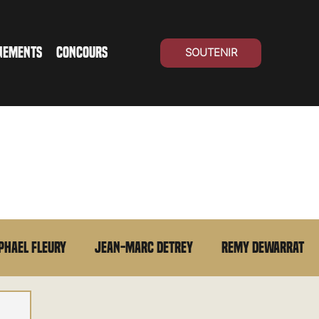
NEMENTS
CONCOURS
SOUTENIR
phael Fleury
Jean-Marc Detrey
Remy Dewarrat
La chronique du MCU
Cinéma Suisse
Archives