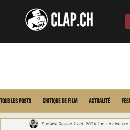
Tous les posts
Critique de film
Actualité
Fes
Max Borg
Laurent Scherlen
Memento
E
Stefanie Rossier
2 oct. 2024
2 min de lecture