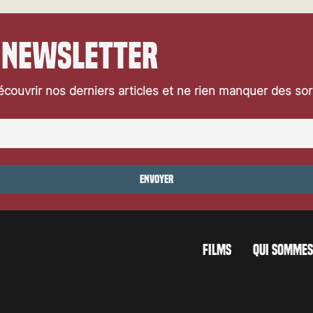
 newsletter
couvrir nos derniers articles et ne rien manquer des so
: deux canailles et
«L’I.A. du mal»: quand les
rnaque
nouvelles technologies
deviennent hors de contrôle
Envoyer
FILMS
QUI SOMMES