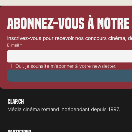
Abonnez-vous à notre
Inscrivez-vous pour recevoir nos concours cinéma, dé
E-mail
*
«L'Heureuse Elue»: un vent de
«A l’ancienne»
fraîcheur
une grande a
Oui, je souhaite m'abonner à votre newsletter.
Clap.ch
Média cinéma romand indépendant depuis 1997.