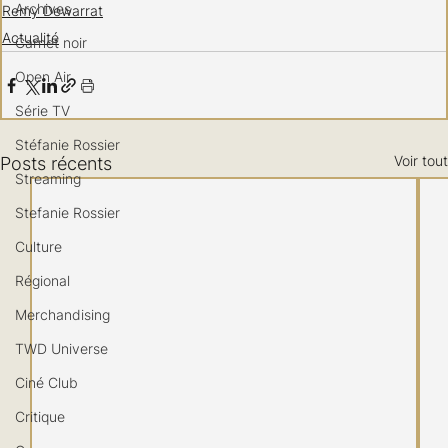
Archives
Remy Dewarrat
Actualité
Carnet noir
Open Air
Série TV
Stéfanie Rossier
Voir tout
Posts récents
Streaming
Stefanie Rossier
Culture
Régional
Merchandising
TWD Universe
Ciné Club
Critique