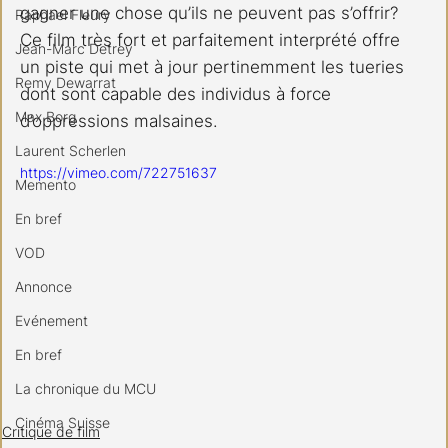
gagner une chose qu’ils ne peuvent pas s’offrir?
Raphael Fleury
Ce film très fort et parfaitement interprété offre 
Jean-Marc Detrey
un piste qui met à jour pertinemment les tueries 
Remy Dewarrat
dont sont capable des individus à force 
Max Borg
d’oppressions malsaines.
Laurent Scherlen
https://vimeo.com/722751637
Memento
En bref
VOD
Annonce
Evénement
En bref
La chronique du MCU
Cinéma Suisse
Critique de film