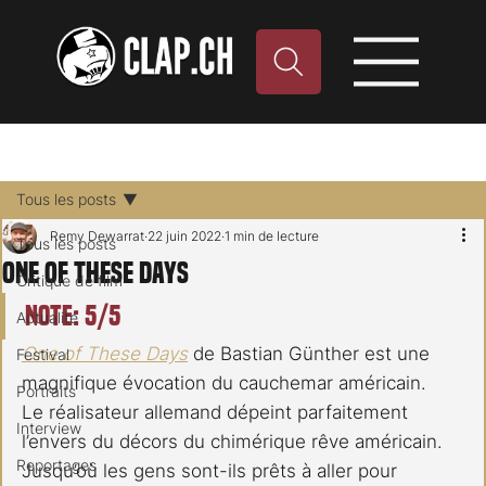
Tous les posts
Remy Dewarrat
22 juin 2022
1 min de lecture
Tous les posts
One of These Days
Critique de film
Note: 5/5
Actualité
One of These Days
 de Bastian Günther est une 
Festival
magnifique évocation du cauchemar américain.
Portraits
Le réalisateur allemand dépeint parfaitement 
Interview
l’envers du décors du chimérique rêve américain.
Reportages
Jusqu’où les gens sont-ils prêts à aller pour 