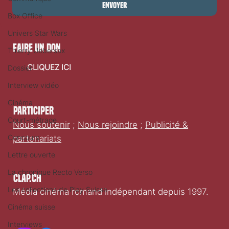
Envoyer
Box Office
Univers Star Wars
faire un don
Thierry Uebersax
CLIQUEZ ICI
Dossier
Interview vidéo
Cinéma
Participer
Court-métrage
Nous soutenir
;
Nous rejoindre
;
Publicité &
Concours
partenariats
Lettre ouverte
La chronique Recto Verso
Clap.ch
Les collections de Play Suisse
Média cinéma romand indépendant depuis 1997.
Cinéma suisse
Interviews