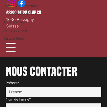
Festival de Gérardmer
association clap.ch
Ciné conférence
1030 Bussigny
Archives Clap
Suisse
Vente Boutique
Culture Geek
Nous contacter
Prénom*
Nom de famille*