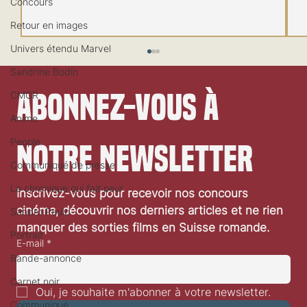
Concours
Retour en images
Univers étendu Marvel
Sandrine Bodin
Abonnez-vous à 
CMCR
Anime
People
notre newsletter
Communiqué de presse
Festival de Locarno 2026: Taxi Driver
La chronique qui fait peur
Inscrivez-vous pour recevoir nos concours 
cinéma, découvrir nos derniers articles et ne rien 
Sandro Paulo
manquer des sorties films en Suisse romande.
Portrait
E-mail
*
Bande-annonce
Carnet noir
Oui, je souhaite m'abonner à votre newsletter.
Communiqué