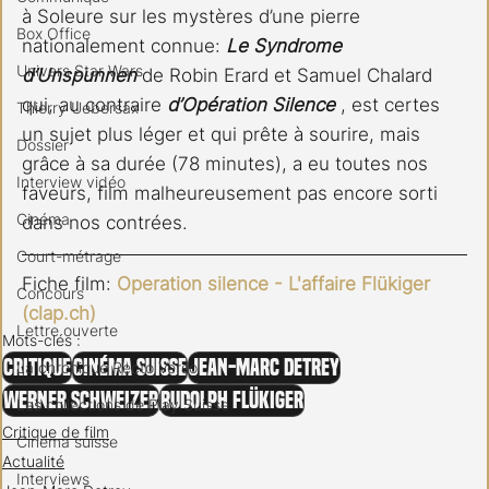
à Soleure sur les mystères d’une pierre 
Box Office
nationalement connue: 
Le Syndrome 
Univers Star Wars
d’Unspunnen
 de Robin Erard et Samuel Chalard 
qui, au contraire 
d’Opération Silence
 , est certes 
Thierry Uebersax
un sujet plus léger et qui prête à sourire, mais 
Dossier
grâce à sa durée (78 minutes), a eu toutes nos 
Interview vidéo
faveurs, film malheureusement pas encore sorti 
Cinéma
dans nos contrées.
Court-métrage
Fiche film: 
Operation silence - L'affaire Flükiger 
Concours
(
clap.ch
)
Lettre ouverte
Mots-clés :
Critique
Cinéma Suisse
Jean-Marc Detrey
La chronique Recto Verso
Werner Schweizer
Rudolph Flükiger
Les collections de Play Suisse
Critique de film
Cinéma suisse
Actualité
Interviews