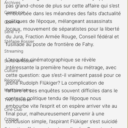
Archives
pas grand-chose de plus sur cette affaire qui s’est 
Carnet noir
embourbée dans les méandres des faits d’actualité 
politiques de l’époque, mélangeant assassinats 
Open Air
locaux, mouvement de séparatistes pour la liberté 
Série TV
du Jura, Fraction Armée Rouge, Conseil fédéral et 
Stéfanie Rossier
fusillade au poste de frontière de Fahy.
Streaming
L'’enquête cinématographique se révèle 
Stefanie Rossier
intéressante la première heure du métrage, avec 
Culture
cette question: que s’est-il vraiment passé pour ce 
Régional
jeune Rudolph Flükiger? La complication de 
Merchandising
l’affaire et ses enquêtes souvent difficiles dans le 
contexte politique tendu de l’époque nous 
TWD Universe
embourbe vite l’esprit et on espère arriver vite au 
Ciné Club
final pour, malheureusement parvenir à une 
Critique
conclusion simple, l’aspirant Flükiger s’est suicidé 