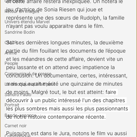
et cette affaire restera inexpliquée. On notera le 
Concours
jeu d’actrice de Sonia Riesen qui joue et 
Retour en images
représente une des sœurs de Rudolph, la famille 
Univers étendu Marvel
n’ayant pas voulu apparaitre dans le film.
Sandrine Bodin
Sur ses dernières longues minutes, la deuxième 
CMCR
partie du film fouillant les documents de l’époque 
Anime
et les méandres de cette affaire, devient vite un 
People
peu lassante et on attend avec impatience la 
Communiqué de presse
conclusion. Un documentaire, certes, intéressant, 
mais qui aurait mérité une quinzaine de minutes 
La chronique qui fait peur
de moins. Malgré tout, le but est atteint: 
faire 
Sandro Paulo
découvrir à un public intéressé l'un des chapitres 
Portrait
les plus sombres mais aussi les plus passionnants 
Bande-annonce
de notre histoire contemporaine récente.
Carnet noir
Puisqu’on est dans le Jura, notons le film vu aussi 
Communiqué