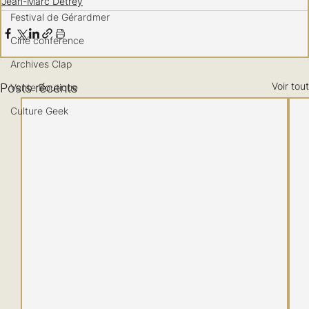
Jean-Marc Detrey
Festival de Gérardmer
Ciné conférence
Archives Clap
Voir tout
Posts récents
Vente Boutique
Culture Geek