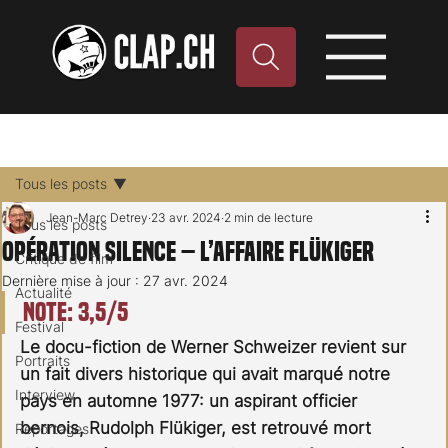
Tous les posts
Jean-Marc Detrey
23 avr. 2024
2 min de lecture
Tous les posts
Opération Silence – L’affaire Flükiger
Critique de film
Dernière mise à jour :
27 avr. 2024
Actualité
Note: 3,5/5
Festival
Le docu-fiction de Werner Schweizer revient sur 
Portraits
un fait divers historique qui avait marqué notre 
Interview
pays en automne 1977: un aspirant officier 
bernois, Rudolph Flükiger, est retrouvé mort 
Reportages