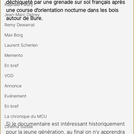
déchiqueté par une grenade sur sol français après 
Raphael Fleury
une course d’orientation nocturne dans les bois 
Jean-Marc Detrey
autour de Bure.
Remy Dewarrat
Max Borg
Laurent Scherlen
Memento
En bref
VOD
Annonce
Evénement
En bref
La chronique du MCU
Si le documentaire est intéressant historiquement 
Cinéma Suisse
pour la jeune génération, au final on n’y apprendra 