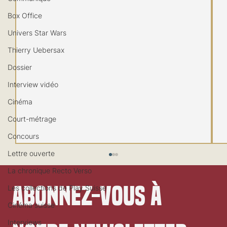
Box Office
Univers Star Wars
Thierry Uebersax
Dossier
Interview vidéo
Cinéma
Court-métrage
Concours
Lettre ouverte
La chronique Recto Verso
Abonnez-vous à 
Les collections de Play Suisse
Cinéma suisse
Interviews