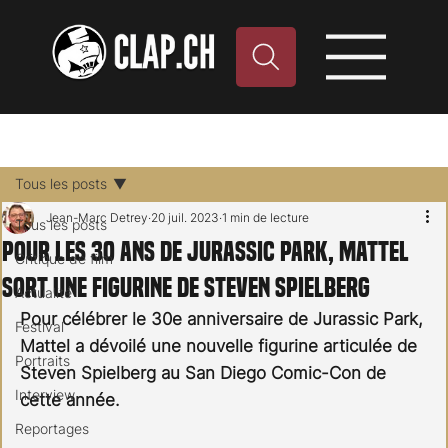
Tous les posts
Jean-Marc Detrey
20 juil. 2023
1 min de lecture
Tous les posts
Pour les 30 ans de Jurassic Park, Mattel
Critique de film
sort une figurine de Steven Spielberg
Actualité
Pour célébrer le 30e anniversaire de Jurassic Park, 
Festival
Mattel a dévoilé une nouvelle figurine articulée de 
Portraits
Steven Spielberg au San Diego Comic-Con de 
Interview
cette année.
Reportages