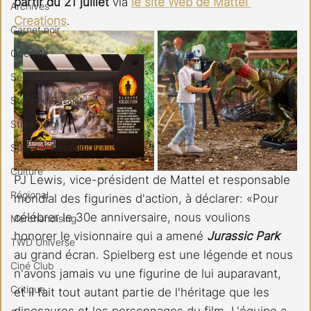
partir du 21 juillet
 via 
le site Web de Mattel 
Archives
Creations
.
Carnet noir
Open Air
Série TV
Stéfanie Rossier
Streaming
Stefanie Rossier
Culture
PJ Lewis, vice-président de Mattel et responsable 
Régional
mondial des figurines d'action, à déclarer: «Pour 
célébrer le 30e anniversaire, nous voulions 
Merchandising
honorer le visionnaire qui a amené 
Jurassic Park 
TWD Universe
au grand écran. Spielberg est une légende et nous 
Ciné Club
n'avons jamais vu une figurine de lui auparavant, 
Critique
et il fait tout autant partie de l'héritage que les 
dinosaures et les personnages du film. L'équipe a 