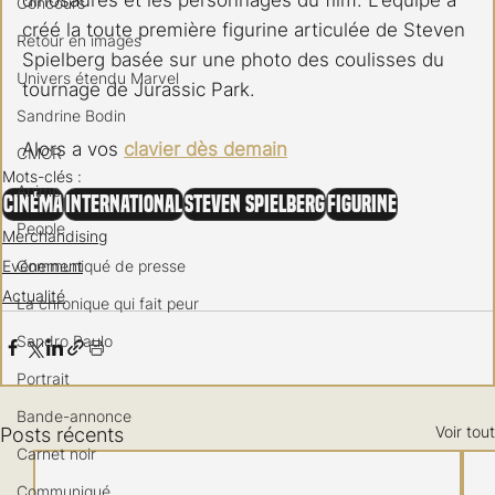
Concours
créé la toute première figurine articulée de Steven 
Retour en images
Spielberg basée sur une photo des coulisses du 
Univers étendu Marvel
tournage de Jurassic Park.
Sandrine Bodin
Alors a vos 
clavier dès demain
CMCR
Mots-clés :
Anime
Cinéma
International
Steven Spielberg
Figurine
People
Merchandising
Evénement
Communiqué de presse
Actualité
La chronique qui fait peur
Sandro Paulo
Portrait
Bande-annonce
Voir tout
Posts récents
Carnet noir
Communiqué