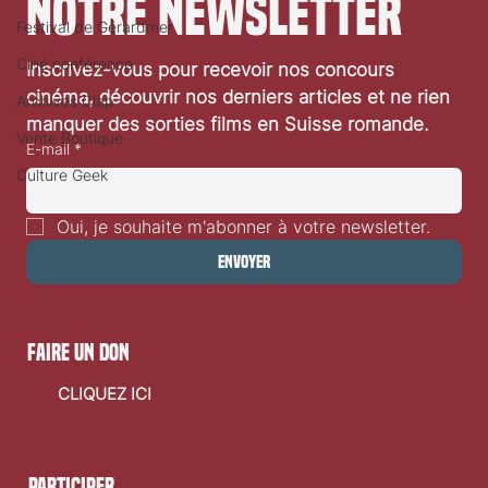
notre newsletter
Festival de Gérardmer
Festival de Locarno 2026: Taxi Driver
Ciné conférence
Inscrivez-vous pour recevoir nos concours 
cinéma, découvrir nos derniers articles et ne rien 
Archives Clap
manquer des sorties films en Suisse romande.
Vente Boutique
E-mail
*
Culture Geek
Oui, je souhaite m'abonner à votre newsletter.
Envoyer
faire un don
CLIQUEZ ICI
Participer