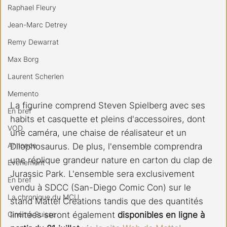
Raphael Fleury
Jean-Marc Detrey
Remy Dewarrat
Max Borg
Laurent Scherlen
Memento
La figurine comprend Steven Spielberg avec ses 
En bref
habits et casquette et pleins d'accessoires, dont 
VOD
une caméra, une chaise de réalisateur et un 
Annonce
Dilophosaurus. De plus, l'ensemble comprendra 
une réplique grandeur nature en carton du clap de 
Evénement
Jurassic Park. L'ensemble sera exclusivement 
En bref
vendu à SDCC (San-Diego Comic Con) sur le 
La chronique du MCU
stand Mattel Creations tandis que des quantités 
Cinéma Suisse
limitées seront également 
disponibles en ligne à 