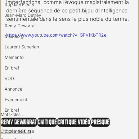
imperfections, comme l’évoque magistralement la 
Raphael Fleury
dernière séquence de ce petit bijou d’intelligence 
Jean-Marc Detrey
sentimentale dans le sens le plus noble du terme.
Remy Dewarrat
https://www.youtube.com/watch?v=GPV1KbTR2eI
Max Borg
Laurent Scherlen
Memento
En bref
VOD
Annonce
Evénement
En bref
Mots-clés :
La chronique du MCU
Remy Dewarrat
Critique
Critique vidéo
Presque
Cinéma Suisse
Critique de film