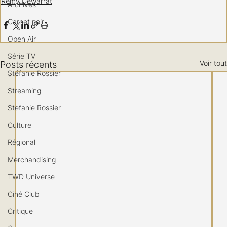
Remy Dewarrat
Archives
Carnet noir
Open Air
Série TV
Voir tout
Posts récents
Stéfanie Rossier
Streaming
Stefanie Rossier
Culture
Régional
Merchandising
TWD Universe
Ciné Club
Critique