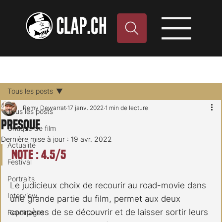
Tous les posts
Remy Dewarrat
17 janv. 2022
1 min de lecture
Tous les posts
Presque
Critique de film
Dernière mise à jour :
19 avr. 2022
Actualité
Note : 4.5/5
Festival
Portraits
Le judicieux choix de recourir au road-movie dans 
Interview
une grande partie du film, permet aux deux 
compères de se découvrir et de laisser sortir leurs 
Reportages