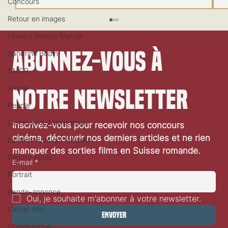
Concours
Retour en images
Univers étendu Marvel
Abonnez-vous à 
Sandrine Bodin
CMCR
Anime
notre newsletter
People
Communiqué de presse
Inscrivez-vous pour recevoir nos concours 
Festival de Locarno 2026: Dances With Wolves
cinéma, découvrir nos derniers articles et ne rien 
La chronique qui fait peur
manquer des sorties films en Suisse romande.
Sandro Paulo
E-mail
*
Portrait
Bande-annonce
Oui, je souhaite m'abonner à votre newsletter.
Carnet noir
Envoyer
Communiqué