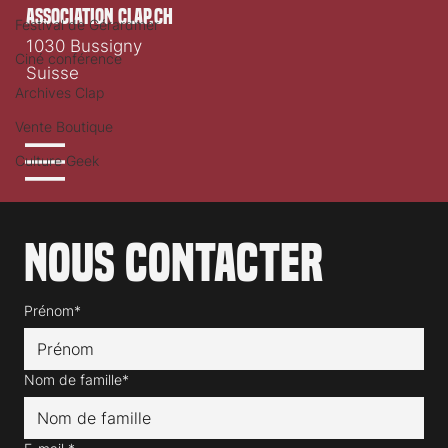
association clap.ch
Festival de Gérardmer
1030 Bussigny
Ciné conférence
Suisse
Archives Clap
Vente Boutique
Culture Geek
Nous contacter
Prénom*
Nom de famille*