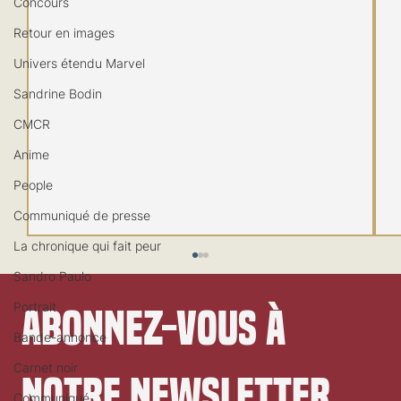
Concours
Retour en images
Univers étendu Marvel
Sandrine Bodin
CMCR
Anime
People
Communiqué de presse
La chronique qui fait peur
Sandro Paulo
Portrait
Abonnez-vous à 
Bande-annonce
Carnet noir
notre newsletter
Communiqué