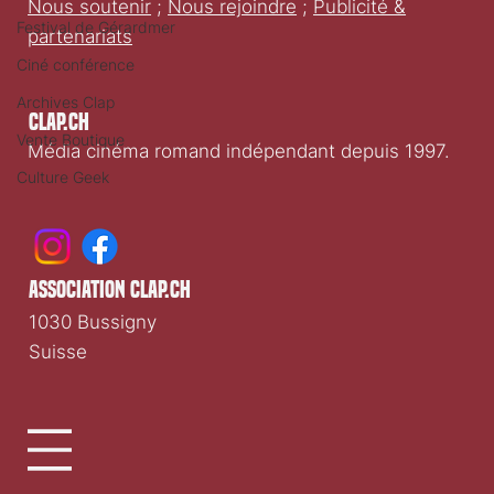
Nous soutenir
;
Nous rejoindre
;
Publicité &
Festival de Gérardmer
partenariats
Ciné conférence
Archives Clap
Clap.ch
Vente Boutique
Média cinéma romand indépendant depuis 1997.
Culture Geek
association clap.ch
1030 Bussigny
Suisse