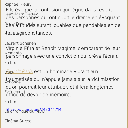
Raphael Fleury
Elle évoque la confusion qui règne dans l’esprit 
Jean-Marc Detrey
des personnes qui ont subit le drame en évoquant 
Remy Dewarrat
des attitudes autant louables que pendables en de 
telles circonstances.
Max Borg
Laurent Scherlen
Virginie Efira et Benoît Magimel s’emparent de leur 
Memento
personnage avec une conviction qui crève l’écran.
En bref
Revoir Paris
 est un hommage vibrant aux 
VOD
traumatisés qui n’appuie jamais sur la victimisation 
Annonce
qu’on pourrait leur attribuer, et il fera longtemps 
Evénement
office de devoir de mémoire.
En bref
https://vimeo.com/747341214
La chronique du MCU
Cinéma Suisse