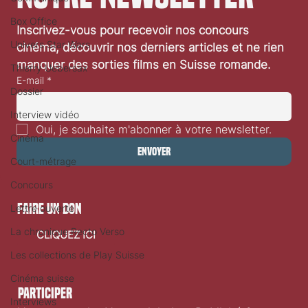
Festival de Locarno 2026: Taxi Driver
Box Office
Inscrivez-vous pour recevoir nos concours 
Univers Star Wars
cinéma, découvrir nos derniers articles et ne rien 
manquer des sorties films en Suisse romande.
Thierry Uebersax
E-mail
*
Dossier
Interview vidéo
Oui, je souhaite m'abonner à votre newsletter.
Cinéma
Envoyer
Court-métrage
Concours
faire un don
Lettre ouverte
La chronique Recto Verso
CLIQUEZ ICI
Les collections de Play Suisse
Cinéma suisse
Participer
Interviews