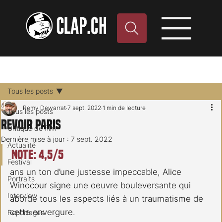
Tous les posts
Remy Dewarrat
7 sept. 2022
1 min de lecture
Tous les posts
Revoir Paris
Critique de film
Dernière mise à jour :
7 sept. 2022
Actualité
Note: 4,5/5
Festival
ans un ton d’une justesse impeccable, Alice 
Portraits
Winocour signe une oeuvre bouleversante qui 
Interview
aborde tous les aspects liés à un traumatisme de 
cette envergure.
Reportages