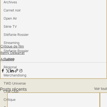
Archives
Carnet noir
Open Air
Série TV
Stéfanie Rossier
Streaming
Critique de film
Stefanie Rossier
Remy Dewarrat
Culture
Actualité
Régional
Merchandising
TWD Universe
Voir tout
Posts récents
Ciné Club
Critique