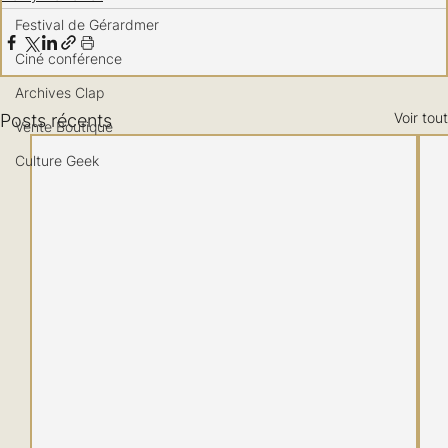
Festival de Gérardmer
Ciné conférence
Archives Clap
Voir tout
Posts récents
Vente Boutique
Culture Geek