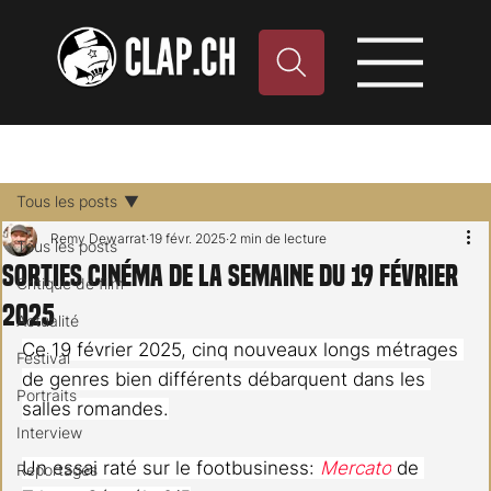
Tous les posts
Remy Dewarrat
19 févr. 2025
2 min de lecture
Tous les posts
Sorties cinéma de la semaine du 19 février
Critique de film
2025
Actualité
Ce 19 février 2025, cinq nouveaux longs métrages 
Festival
de genres bien différents débarquent dans les 
Portraits
salles romandes.
Interview
Un essai raté sur le footbusiness: 
Mercato
 de 
Reportages