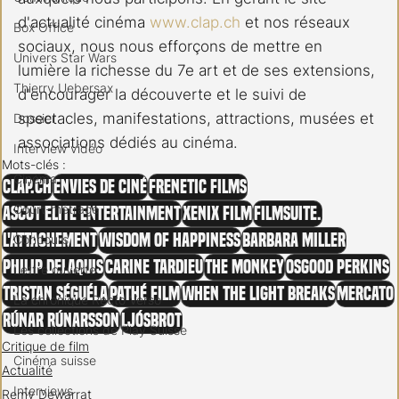
d'actualité cinéma 
www.clap.ch
 et nos réseaux 
Box Office
sociaux, nous nous efforçons de mettre en 
Univers Star Wars
lumière la richesse du 7e art et de ses extensions, 
Thierry Uebersax
d'encourager la découverte et le suivi de 
spectacles, manifestations, attractions, musées et 
Dossier
associations dédiés au cinéma.
Interview vidéo
Mots-clés :
Cinéma
clap.ch
Envies de ciné
Frenetic Films
Court-métrage
Ascot Elite Entertainment
Xenix Film
filmsuite.
L'Attachement
Wisdom of Happiness
Barbara Miller
Concours
Philip Delaquis
Carine Tardieu
The Monkey
Osgood Perkins
Lettre ouverte
Tristan Séguéla
Pathé film
When the Light Breaks
Mercato
La chronique Recto Verso
Rúnar Rúnarsson
Ljósbrot
Les collections de Play Suisse
Critique de film
Cinéma suisse
Actualité
Interviews
Remy Dewarrat