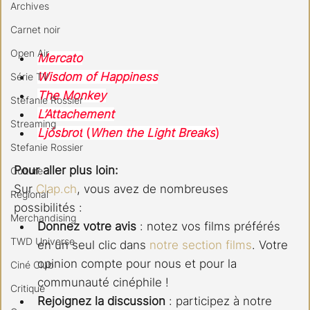
Archives
Carnet noir
Open Air
Mercato
Wisdom of Happiness
Série TV
The Monkey
Stéfanie Rossier
L’Attachement
Streaming
Ljósbrot
 (
When the Light Breaks
)
Stefanie Rossier
Pour aller plus loin:
Culture
Sur 
Clap.ch
, vous avez de nombreuses 
Régional
possibilités :
Merchandising
Donnez votre avis
 : notez vos films préférés 
TWD Universe
en un seul clic dans 
notre section films
. Votre 
opinion compte pour nous et pour la 
Ciné Club
communauté cinéphile !
Critique
Rejoignez la discussion
 : participez à notre 