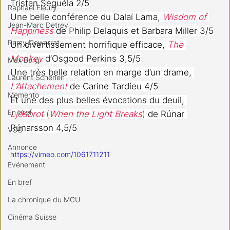
Tristan Séguéla 2/5
Raphael Fleury
Une belle conférence du Dalaï Lama, 
Wisdom of 
Jean-Marc Detrey
Happiness
 de Philip Delaquis et Barbara Miller 3/5
Remy Dewarrat
Un divertissement horrifique efficace, 
The 
Monkey
 d’Osgood Perkins 3,5/5
Max Borg
Une très belle relation en marge d’un drame, 
Laurent Scherlen
L’Attachement
 de Carine Tardieu 4/5
Memento
Et une des plus belles évocations du deuil, 
En bref
Ljósbrot
 (
When the Light Breaks
)
 de Rúnar 
Rúnarsson 4,5/5
VOD
Annonce
https://vimeo.com/1061711211
Evénement
En bref
La chronique du MCU
Cinéma Suisse