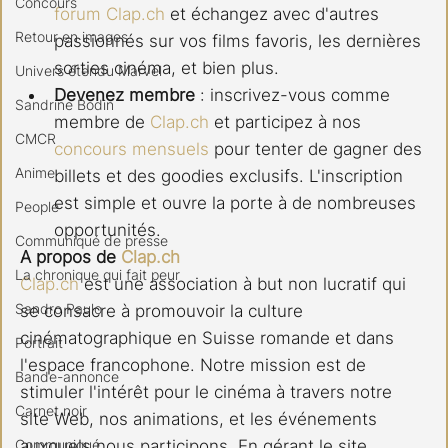
Concours
forum 
Clap.ch
 et échangez avec d'autres 
Retour en images
passionnés sur vos films favoris, les dernières 
sorties cinéma, et bien plus.
Univers étendu Marvel
Devenez membre
 : inscrivez-vous comme 
Sandrine Bodin
membre de 
Clap.ch
 et participez à nos 
CMCR
concours mensuels
 pour tenter de gagner des 
Anime
billets et des goodies exclusifs. L'inscription 
est simple et ouvre la porte à de nombreuses 
People
opportunités.
Communiqué de presse
A propos de 
Clap.ch
La chronique qui fait peur
Clap.ch
 est une association à but non lucratif qui 
Sandro Paulo
se consacre à promouvoir la culture 
cinématographique en Suisse romande et dans 
Portrait
l'espace francophone. Notre mission est de 
Bande-annonce
stimuler l'intérêt pour le cinéma à travers notre 
Carnet noir
site Web, nos animations, et les événements 
Communiqué
auxquels nous participons. En gérant le site 