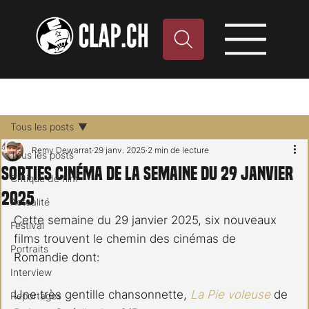
Tous les posts
Remy Dewarrat
29 janv. 2025
2 min de lecture
Tous les posts
Sorties cinéma de la semaine du 29 janvier
Critique de film
2025
Actualité
Cette semaine du 29 janvier 2025, six nouveaux 
Festival
films trouvent le chemin des cinémas de 
Portraits
Romandie dont:
Interview
Une très gentille chansonnette, 
La Pie voleuse
 de 
Reportages