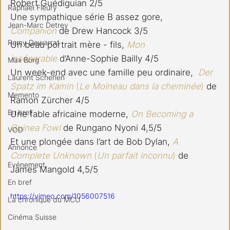
Robert Guédiguian 2/5
Raphael Fleury
Une sympathique série B assez gore, 
Jean-Marc Detrey
Companion
 de Drew Hancock 3/5
Remy Dewarrat
Un beau portrait mère - fils, 
Mon 
inséparable
 d’Anne-Sophie Bailly 4/5
Max Borg
Un week-end avec une famille peu ordinaire,  
Der 
Laurent Scherlen
Spatz im Kamin
 (
Le Moineau dans la cheminée
) 
de 
Memento
Ramon Zürcher 4/5
En bref
Une fable africaine moderne, 
On Becoming a 
Guinea Fowl
 de Rungano Nyoni 4,5/5
VOD
Et une plongée dans l’art de Bob Dylan, 
A 
Annonce
Complete Unknown
 (
Un parfait inconnu
)
 de 
Evénement
James Mangold 4,5/5
En bref
https://vimeo.com/1056007516
La chronique du MCU
Cinéma Suisse