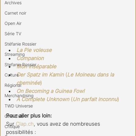
Archives
Carnet noir
Open Air
Série TV
Stéfanie Rossier
La Pie voleuse
Streaming
Companion
Stefanie Rossier
Mon inséparable
Der Spatz im Kamin
 (
Le Moineau dans la 
Culture
cheminée
) 
Régional
On Becoming a Guinea Fowl
Merchandising
A Complete Unknown
 (
Un parfait inconnu
)
TWD Universe
Pour aller plus loin:
Ciné Club
Sur 
Clap.ch
, vous avez de nombreuses 
Critique
possibilités :