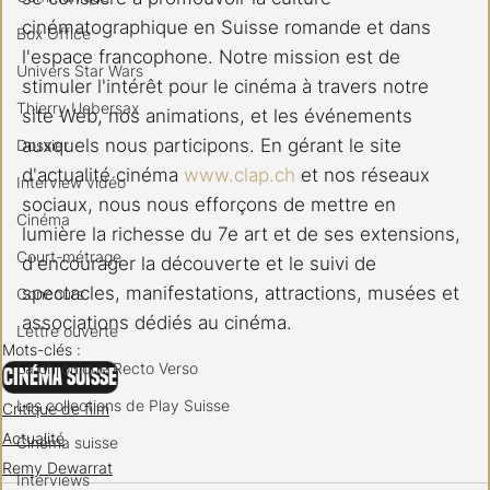
cinématographique en Suisse romande et dans 
Box Office
l'espace francophone. Notre mission est de 
Univers Star Wars
stimuler l'intérêt pour le cinéma à travers notre 
Thierry Uebersax
site Web, nos animations, et les événements 
auxquels nous participons. En gérant le site 
Dossier
d'actualité cinéma 
www.clap.ch
 et nos réseaux 
Interview vidéo
sociaux, nous nous efforçons de mettre en 
Cinéma
lumière la richesse du 7e art et de ses extensions, 
Court-métrage
d'encourager la découverte et le suivi de 
spectacles, manifestations, attractions, musées et 
Concours
associations dédiés au cinéma.
Lettre ouverte
Mots-clés :
La chronique Recto Verso
Cinéma Suisse
Les collections de Play Suisse
Critique de film
Actualité
Cinéma suisse
Remy Dewarrat
Interviews