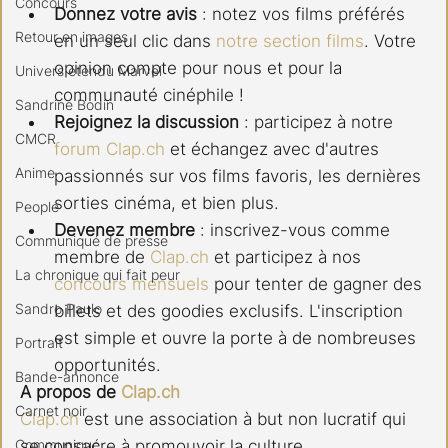
Concours
Donnez votre avis
 : notez vos films préférés 
Retour en images
en un seul clic dans 
notre section films
. Votre 
opinion compte pour nous et pour la 
Univers étendu Marvel
communauté cinéphile !
Sandrine Bodin
Rejoignez la discussion
 : participez à notre 
CMCR
forum 
Clap.ch
 et échangez avec d'autres 
Anime
passionnés sur vos films favoris, les dernières 
sorties cinéma, et bien plus.
People
Devenez membre
 : inscrivez-vous comme 
Communiqué de presse
membre de 
Clap.ch
 et participez à nos 
La chronique qui fait peur
concours mensuels
 pour tenter de gagner des 
Sandro Paulo
billets et des goodies exclusifs. L'inscription 
est simple et ouvre la porte à de nombreuses 
Portrait
opportunités.
Bande-annonce
A propos de 
Clap.ch
Carnet noir
Clap.ch
 est une association à but non lucratif qui 
Communiqué
se consacre à promouvoir la culture 