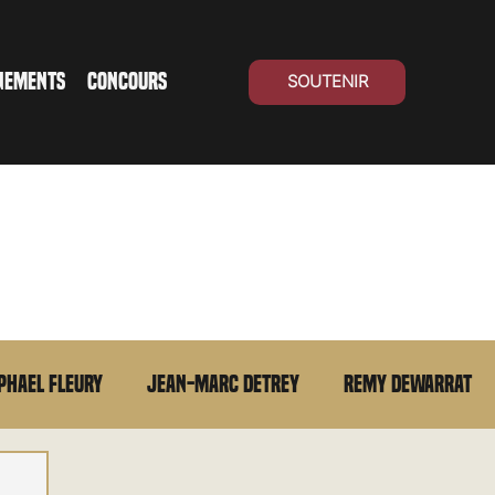
NEMENTS
CONCOURS
SOUTENIR
phael Fleury
Jean-Marc Detrey
Remy Dewarrat
La chronique du MCU
Cinéma Suisse
Archives