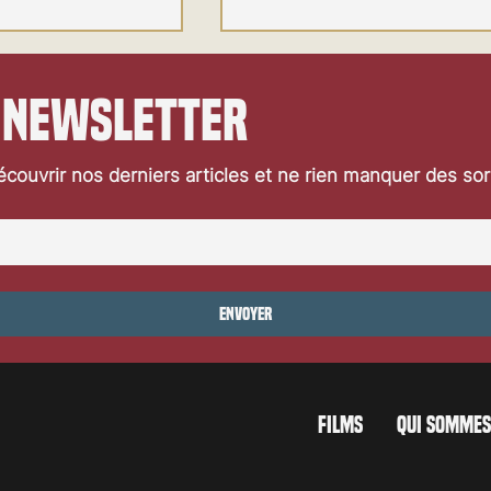
 newsletter
couvrir nos derniers articles et ne rien manquer des so
ersion de L'Affaire
La suite de Blade Runner se
 en 2027 teaser
déclinera en série TV
Envoyer
FILMS
QUI SOMMES