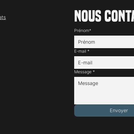
Nous cont
ats
Prénom*
E-mail
*
Message
*
Envoyer