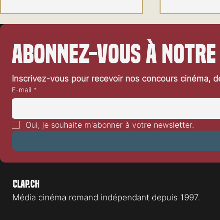
Abonnez-vous à notre
Inscrivez-vous pour recevoir nos concours cinéma, dé
E-mail
*
Kidult Mania 2 animation vedette
Une nouvelle v
: Le Ghostbusters World
Thomas Crown
Oui, je souhaite m'abonner à votre newsletter.
Clap.ch
Média cinéma romand indépendant depuis 1997.