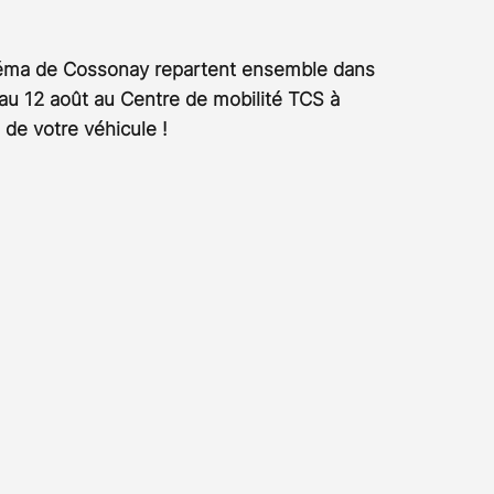
Rossier
Streaming
Stefanie Rossier
Culture
néma de Cossonay repartent ensemble dans 
 au 12 août au Centre de mobilité TCS à 
 de votre véhicule !