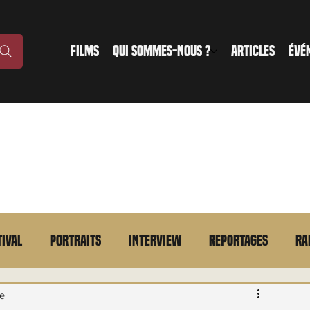
FILMS
QUI SOMMES-NOUS ?
ARTICLES
ÉVÉ
tival
Portraits
Interview
Reportages
Ra
n bref
VOD
Annonce
Evénement
En bref
re