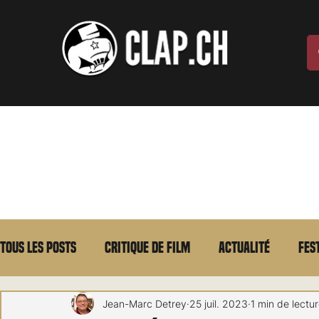
Tous les posts
Critique de film
Actualité
Fes
Max Borg
Laurent Scherlen
Memento
E
Jean-Marc Detrey
25 juil. 2023
1 min de lectu