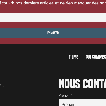
couvrir nos derniers articles et ne rien manquer des so
Le caméo secret d’Alison Arngr
ade Runner se
érie TV
Envoyer
FILMS
QUI SOMMES
Nous cont
ats
Prénom*