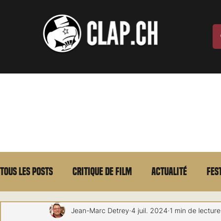
Tous les posts
Critique de film
Actualité
Fes
Max Borg
Laurent Scherlen
Memento
E
Jean-Marc Detrey
4 juil. 2024
1 min de lecture