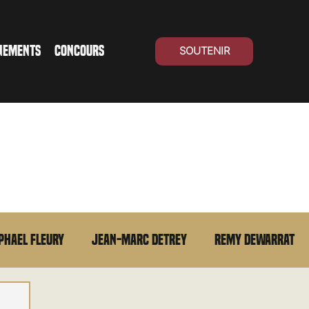
NEMENTS
CONCOURS
SOUTENIR
phael Fleury
Jean-Marc Detrey
Remy Dewarrat
La chronique du MCU
Cinéma Suisse
Archives