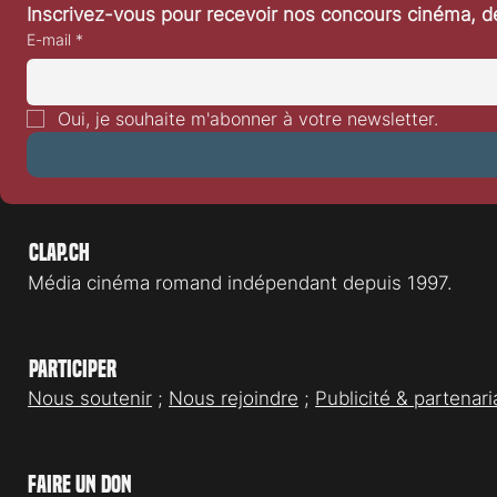
Inscrivez-vous pour recevoir nos concours cinéma, dé
E-mail
*
Une nouvelle version de L'Affaire
La suite de Bl
Thomas Crown en 2027 teaser
déclinera en s
Oui, je souhaite m'abonner à votre newsletter.
Clap.ch
Média cinéma romand indépendant depuis 1997.
Participer
Nous soutenir
;
Nous rejoindre
;
Publicité & partenari
faire un don