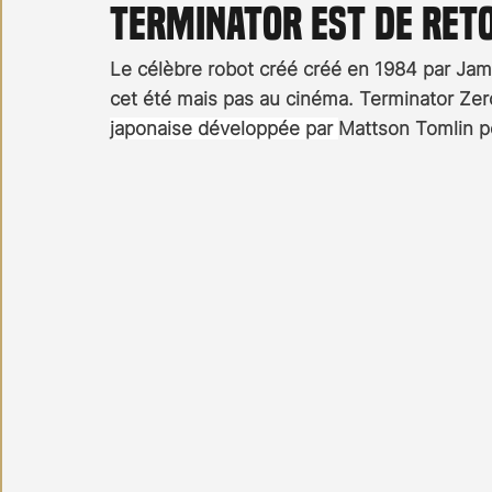
Terminator est de reto
Carnet noir
Open Air
Série TV
Stéfanie 
Le célèbre robot créé créé en 1984 par Ja
cet été mais pas au cinéma. Terminator Zer
japonaise développée par 
Mattson Tomlin p