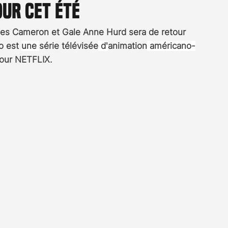
ur cet été
Rossier
Streaming
Stefanie Rossier
Culture
mes Cameron et Gale Anne Hurd sera de retour 
o est 
une 
série télévisée
 d'
animation
 américano-
our NETFLIX.