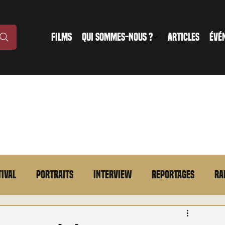
FILMS
QUI SOMMES-NOUS ?
ARTICLES
ÉVÉ
tival
Portraits
Interview
Reportages
Ra
n bref
VOD
Annonce
Evénement
En bref