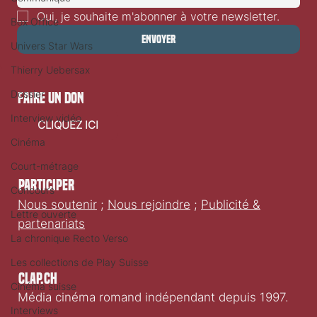
Oui, je souhaite m'abonner à votre newsletter.
Box Office
Envoyer
Univers Star Wars
Thierry Uebersax
Dossier
faire un don
Interview vidéo
CLIQUEZ ICI
Cinéma
Court-métrage
Participer
Concours
Nous soutenir
;
Nous rejoindre
;
Publicité &
Lettre ouverte
partenariats
La chronique Recto Verso
Les collections de Play Suisse
Clap.ch
Cinéma suisse
Média cinéma romand indépendant depuis 1997.
Interviews