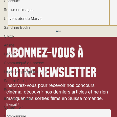
Concours
Retour en images
Univers étendu Marvel
Sandrine Bodin
CMCR
Anime
Abonnez-vous à 
People
Communiqué de presse
notre newsletter
La chronique qui fait peur
Sandro Paulo
Festival de Locarno 2026: Wild at Heart
Inscrivez-vous pour recevoir nos concours 
Portrait
cinéma, découvrir nos derniers articles et ne rien 
manquer des sorties films en Suisse romande.
Bande-annonce
E-mail
*
Carnet noir
Communiqué