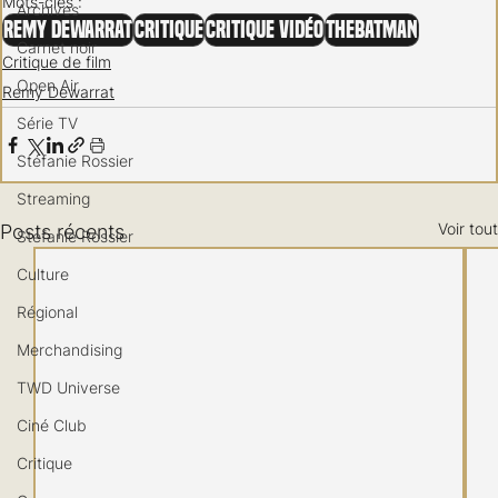
Mots-clés :
Archives
Remy Dewarrat
Critique
Critique vidéo
TheBatman
Carnet noir
Critique de film
Open Air
Remy Dewarrat
Série TV
Stéfanie Rossier
Streaming
Voir tout
Posts récents
Stefanie Rossier
Culture
Régional
Merchandising
TWD Universe
Ciné Club
Critique