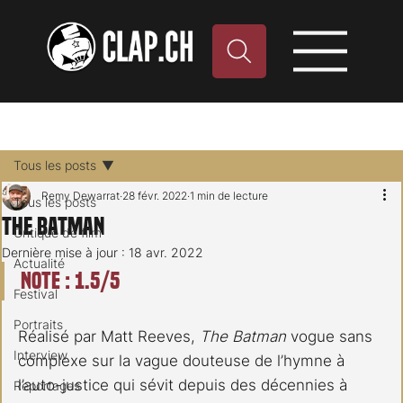
Tous les posts
Remy Dewarrat
28 févr. 2022
1 min de lecture
Tous les posts
The Batman
Critique de film
Dernière mise à jour :
18 avr. 2022
Actualité
Note : 1.5/5
Festival
Portraits
Réalisé par Matt Reeves, 
The Batman
 vogue sans 
Interview
complexe sur la vague douteuse de l’hymne à 
l’auto-justice qui sévit depuis des décennies à 
Reportages