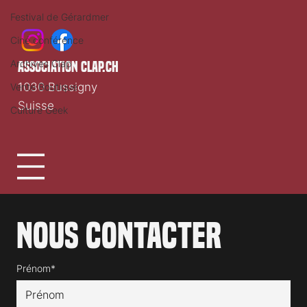
Festival de Gérardmer
Ciné conférence
Archives Clap
association clap.ch
1030 Bussigny
Vente Boutique
Suisse
Culture Geek
Nous contacter
Prénom*