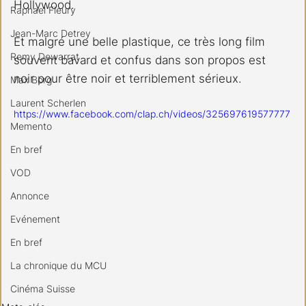
Hollywood.
Raphael Fleury
Jean-Marc Detrey
Et malgré une belle plastique, ce très long film 
Remy Dewarrat
souvent bavard et confus dans son propos est 
noir pour être noir et terriblement sérieux.
Max Borg
Laurent Scherlen
https://www.facebook.com/clap.ch/videos/325697619577777
Memento
En bref
VOD
Annonce
Evénement
En bref
La chronique du MCU
Cinéma Suisse