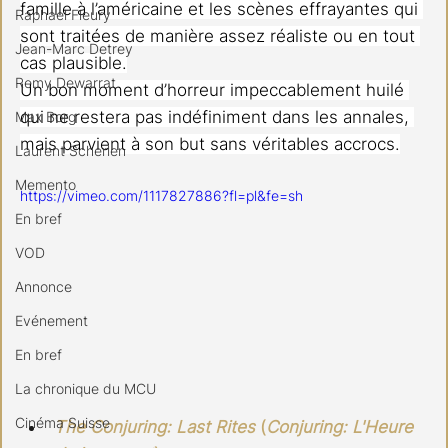
famille à l’américaine et les scènes effrayantes qui 
Raphael Fleury
sont traitées de manière assez réaliste ou en tout 
Jean-Marc Detrey
cas plausible.
Remy Dewarrat
Un bon moment d’horreur impeccablement huilé 
qui ne restera pas indéfiniment dans les annales, 
Max Borg
mais parvient à son but sans véritables accrocs.
Laurent Scherlen
Memento
https://vimeo.com/1117827886?fl=pl&fe=sh
En bref
VOD
Annonce
Evénement
En bref
La chronique du MCU
Cinéma Suisse
The Conjuring: Last Rites
 (
Conjuring: L'Heure 