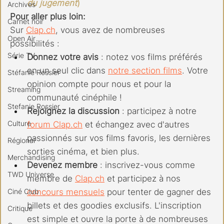
du jugement
)
Archives
Pour aller plus loin:
Carnet noir
Sur 
Clap.ch
, vous avez de nombreuses 
Open Air
possibilités :
Série TV
Donnez votre avis
 : notez vos films préférés 
en un seul clic dans 
notre section films
. Votre 
Stéfanie Rossier
opinion compte pour nous et pour la 
Streaming
communauté cinéphile !
Stefanie Rossier
Rejoignez la discussion
 : participez à notre 
Culture
forum 
Clap.ch
 et échangez avec d'autres 
passionnés sur vos films favoris, les dernières 
Régional
sorties cinéma, et bien plus.
Merchandising
Devenez membre
 : inscrivez-vous comme 
TWD Universe
membre de 
Clap.ch
 et participez à nos 
Ciné Club
concours mensuels
 pour tenter de gagner des 
billets et des goodies exclusifs. L'inscription 
Critique
est simple et ouvre la porte à de nombreuses 