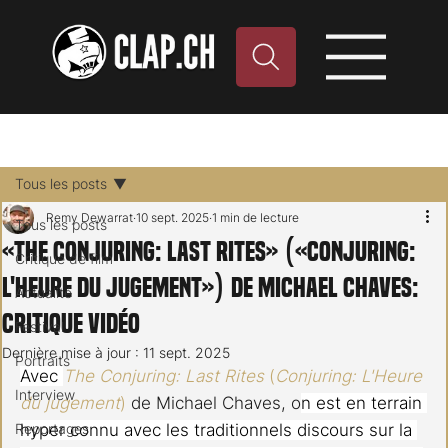
Tous les posts
Remy Dewarrat
10 sept. 2025
1 min de lecture
Tous les posts
«The Conjuring: Last Rites» («Conjuring:
Critique de film
L'Heure du jugement») de Michael Chaves:
Actualité
critique vidéo
Festival
Dernière mise à jour :
11 sept. 2025
Portraits
Avec 
The Conjuring: Last Rites
 (
Conjuring: L'Heure 
Interview
du jugement
)
 de Michael Chaves, o
n est en terrain 
Reportages
hyper connu avec les traditionnels discours sur la 