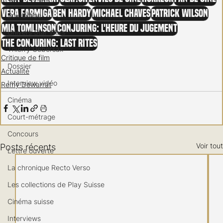
Vera Farmiga
Ben Hardy
Michael Chaves
Patrick Wilson
Box Office
Mia Tomlinson
Conjuring: L'Heure du jugement
Univers Star Wars
The Conjuring: Last Rites
Thierry Uebersax
Critique de film
Dossier
Actualité
Interview vidéo
Remy Dewarrat
Cinéma
Court-métrage
Concours
Voir tout
Posts récents
Lettre ouverte
La chronique Recto Verso
Les collections de Play Suisse
Cinéma suisse
Interviews