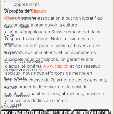
Concours
opportunités.
Retour en images
A propos de 
Clap.ch
Clap.ch
 est une association à but non lucratif qui 
Univers étendu Marvel
se consacre à promouvoir la culture 
Sandrine Bodin
cinématographique en Suisse romande et dans 
CMCR
l'espace francophone. Notre mission est de 
Anime
stimuler l'intérêt pour le cinéma à travers notre 
site Web, nos animations, et les événements 
People
auxquels nous participons. En gérant le site 
Communiqué de presse
d'actualité cinéma 
www.clap.ch
 et nos réseaux 
La chronique qui fait peur
sociaux, nous nous efforçons de mettre en 
Sandro Paulo
lumière la richesse du 7e art et de ses extensions, 
d'encourager la découverte et le suivi de 
Portrait
spectacles, manifestations, attractions, musées et 
Bande-annonce
associations dédiés au cinéma.
Carnet noir
Mots-clés :
Remy Dewarrat
clap.ch
Envies de ciné
Horreur
fan de ciné
Communiqué