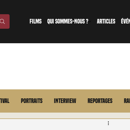
FILMS
QUI SOMMES-NOUS ?
ARTICLES
ÉVÉ
tival
Portraits
Interview
Reportages
Ra
n bref
VOD
Annonce
Evénement
En bref