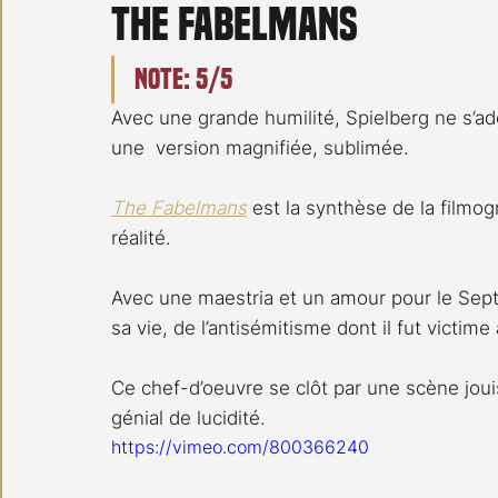
The Fabelmans
Carnet noir
Open Air
Série TV
Stéfanie 
Note: 5/5
Avec une grande humilité, Spielberg ne s’ad
une  version magnifiée, sublimée.
The Fabelmans
 est la synthèse de la filmog
réalité.
Avec une maestria et un amour pour le Sept
sa vie, de l’antisémitisme dont il fut victim
Ce chef-d’oeuvre se clôt par une scène joui
génial de lucidité.
https://vimeo.com/800366240