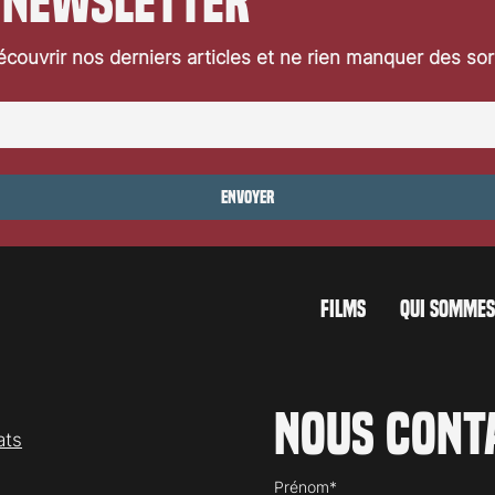
 newsletter
couvrir nos derniers articles et ne rien manquer des so
carno 2026: Taxi
Festival de Locarno 2026: Danc
With Wolves
Envoyer
FILMS
QUI SOMMES
Nous cont
ats
Prénom*