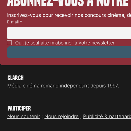
Abonnez-vous à notre
Inscrivez-vous pour recevoir nos concours cinéma, dé
E-mail
*
Mobilisation pour le cinéma de
Festival de Lo
genre en Suisse : la SGFA ouvre un
Driver
Oui, je souhaite m'abonner à votre newsletter.
nouveau chapitre
Clap.ch
Média cinéma romand indépendant depuis 1997.
Participer
Nous soutenir
;
Nous rejoindre
;
Publicité & partenari