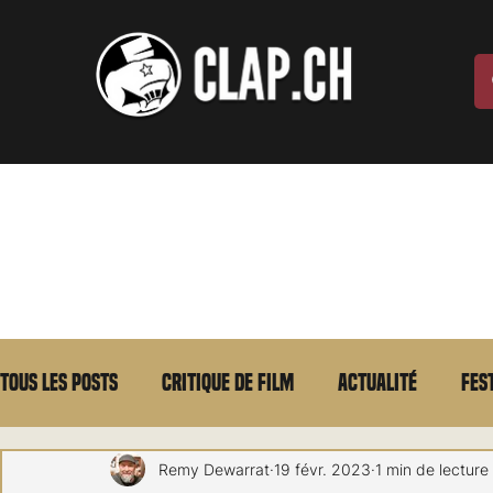
Tous les posts
Critique de film
Actualité
Fes
Max Borg
Laurent Scherlen
Memento
E
Remy Dewarrat
19 févr. 2023
1 min de lecture