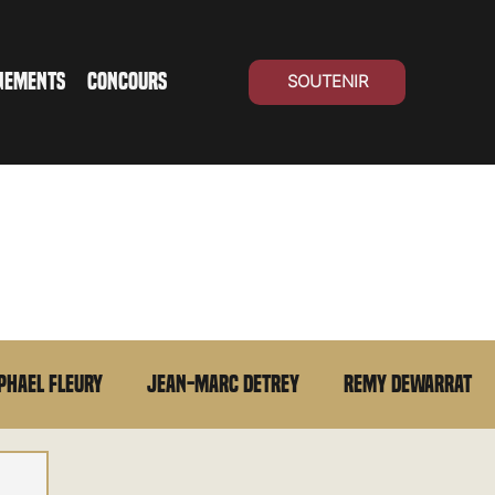
NEMENTS
CONCOURS
SOUTENIR
phael Fleury
Jean-Marc Detrey
Remy Dewarrat
La chronique du MCU
Cinéma Suisse
Archives