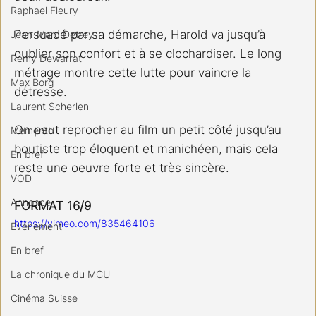
Raphael Fleury
Persuadé par sa démarche, Harold va jusqu’à 
Jean-Marc Detrey
oublier son confort et à se clochardiser. Le long 
Remy Dewarrat
métrage montre cette lutte pour vaincre la 
Max Borg
détresse.
Laurent Scherlen
On peut reprocher au film un petit côté jusqu’au 
Memento
boutiste trop éloquent et manichéen, mais cela 
En bref
reste une oeuvre forte et très sincère.
VOD
Annonce
FORMAT 16/9
https://vimeo.com/835464106
Evénement
En bref
La chronique du MCU
Cinéma Suisse