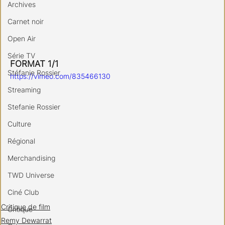
Archives
Carnet noir
Open Air
Série TV
FORMAT 1/1
Stéfanie Rossier
https://vimeo.com/835466130
Streaming
Stefanie Rossier
Culture
Régional
Merchandising
TWD Universe
Ciné Club
Critique de film
Critique
Remy Dewarrat