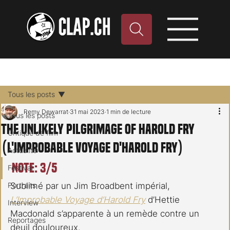
Tous les posts
Remy Dewarrat
31 mai 2023
1 min de lecture
Tous les posts
The Unlikely Pilgrimage of Harold Fry
Critique de film
(L'Improbable Voyage d'Harold Fry)
Actualité
Note: 3/5
Festival
Portraits
Sublimé par un Jim Broadbent impérial, 
L’Improbable Voyage d’Harold Fry
 d’Hettie 
Interview
Macdonald s’apparente à un remède contre un 
Reportages
deuil douloureux.