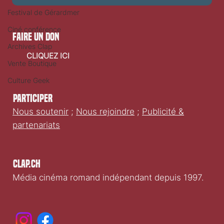
Festival de Gérardmer
Ciné conférence
faire un don
Archives Clap
CLIQUEZ ICI
Vente Boutique
Culture Geek
Participer
Nous soutenir
;
Nous rejoindre
;
Publicité &
partenariats
Clap.ch
Média cinéma romand indépendant depuis 1997.