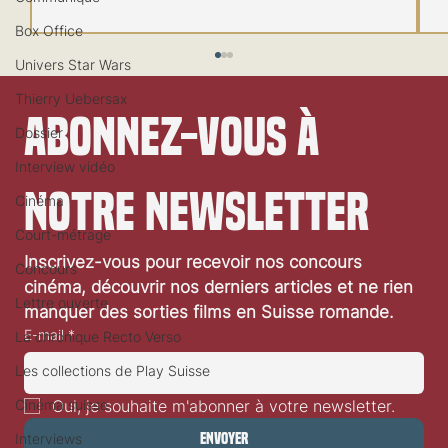
Box Office
Univers Star Wars
Thierry Uebersax
Abonnez-vous à 
Dossier
Interview vidéo
notre newsletter
Cinéma
Festival de Locarno 2026: Jaws
Court-métrage
Inscrivez-vous pour recevoir nos concours 
Concours
cinéma, découvrir nos derniers articles et ne rien 
Lettre ouverte
manquer des sorties films en Suisse romande.
E-mail
*
La chronique Recto Verso
Les collections de Play Suisse
Cinéma suisse
Oui, je souhaite m'abonner à votre newsletter.
Envoyer
Interviews