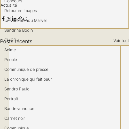
Concours
Actualité
Retour en images
Univers étendu Marvel
Sandrine Bodin
CMCR
Voir tout
Posts récents
Anime
People
Communiqué de presse
La chronique qui fait peur
Sandro Paulo
Portrait
Bande-annonce
Carnet noir
Communiqué