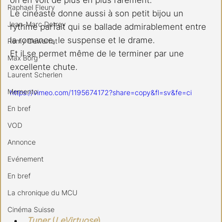
Raphael Fleury
Le cinéaste donne aussi à son petit bijou un 
Jean-Marc Detrey
rythme parfait qui se ballade admirablement entre 
la romance, le suspense et le drame.
Remy Dewarrat
Et il se permet même de le terminer par une 
Max Borg
excellente chute.
Laurent Scherlen
Memento
https://vimeo.com/1195674172?share=copy&fl=sv&fe=ci
En bref
VOD
Annonce
Evénement
En bref
La chronique du MCU
Cinéma Suisse
Tuner
 (
LeVirtuose
)