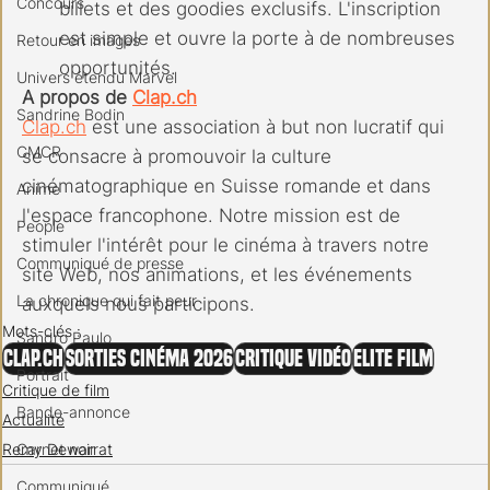
Concours
billets et des goodies exclusifs. L'inscription 
est simple et ouvre la porte à de nombreuses 
Retour en images
opportunités.
Univers étendu Marvel
A propos de 
Clap.ch
Sandrine Bodin
Clap.ch
 est une association à but non lucratif qui 
CMCR
se consacre à promouvoir la culture 
cinématographique en Suisse romande et dans 
Anime
l'espace francophone. Notre mission est de 
People
stimuler l'intérêt pour le cinéma à travers notre 
Communiqué de presse
site Web, nos animations, et les événements 
La chronique qui fait peur
auxquels nous participons.
Mots-clés :
Sandro Paulo
clap.ch
Sorties cinéma 2026
Critique vidéo
Elite Film
Portrait
Critique de film
Bande-annonce
Actualité
Carnet noir
Remy Dewarrat
Communiqué