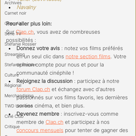
Archives
Navalny
Carnet noir
Open Air
Pour aller plus loin:
Sur 
Clap.ch
, vous avez de nombreuses 
Série TV
possibilités :
Stéfanie Rossier
Donnez votre avis
 : notez vos films préférés 
Streaming
en un seul clic dans 
notre section films
. Votre 
opinion compte pour nous et pour la 
Stefanie Rossier
communauté cinéphile !
Culture
Rejoignez la discussion
 : participez à notre 
Régional
forum 
Clap.ch
 et échangez avec d'autres 
Merchandising
passionnés sur vos films favoris, les dernières 
sorties cinéma, et bien plus.
TWD Universe
Devenez membre
 : inscrivez-vous comme 
Ciné Club
membre de 
Clap.ch
 et participez à nos 
Critique
concours mensuels
 pour tenter de gagner des 