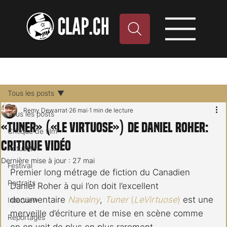
Tous les posts
Remy Dewarrat
26 mai
1 min de lecture
Tous les posts
«Tuner» («Le Virtuose») de Daniel Roher:
Critique de film
critique vidéo
Actualité
Dernière mise à jour :
27 mai
Festival
Premier long métrage de fiction du Canadien 
Portraits
Daniel Roher à qui l’on doit l’excellent 
documentaire 
Navalny
, 
Tuner
 (
LeVirtuose
)
 est une 
Interview
merveille d’écriture et de mise en scène comme 
Reportages
on en voit de plus en plus rarement.