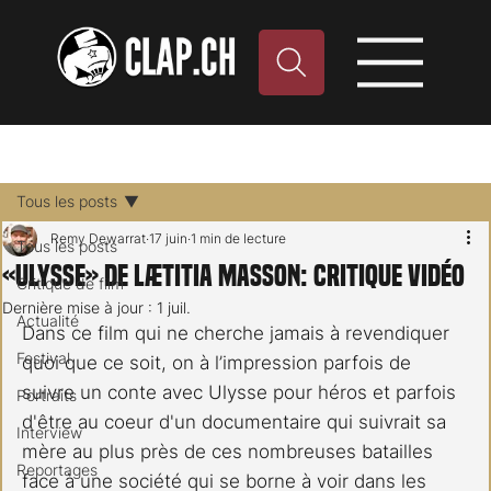
Tous les posts
Remy Dewarrat
17 juin
1 min de lecture
Tous les posts
«Ulysse» de Lætitia Masson: critique vidéo
Critique de film
Dernière mise à jour :
1 juil.
Actualité
Dans ce film qui ne cherche jamais à revendiquer 
Festival
quoi que ce soit, on à l’impression parfois de 
suivre un conte avec Ulysse pour héros et parfois 
Portraits
d'être au coeur d'un documentaire qui suivrait sa 
Interview
mère au plus près de ces nombreuses batailles 
Reportages
face à une société qui se borne à voir dans les 