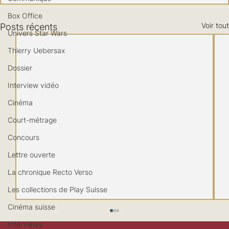
Box Office
Voir tout
Posts récents
Univers Star Wars
Thierry Uebersax
Dossier
Interview vidéo
Cinéma
Court-métrage
Concours
Lettre ouverte
La chronique Recto Verso
Les collections de Play Suisse
Cinéma suisse
Interviews