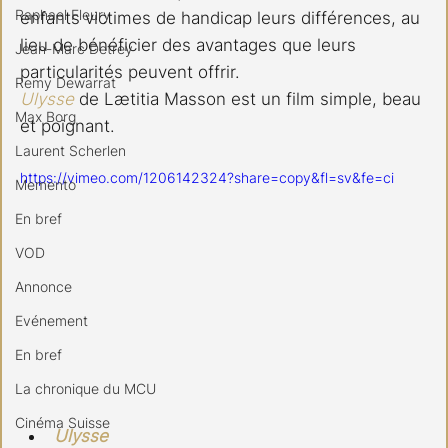
Raphael Fleury
enfants victimes de handicap leurs différences, au 
lieu de bénéficier des avantages que leurs 
Jean-Marc Detrey
particularités peuvent offrir.
Remy Dewarrat
Ulysse
 de Lætitia Masson est un film simple, beau 
Max Borg
et poignant.
Laurent Scherlen
https://vimeo.com/1206142324?share=copy&fl=sv&fe=ci
Memento
En bref
VOD
Annonce
Evénement
En bref
La chronique du MCU
Cinéma Suisse
Ulysse