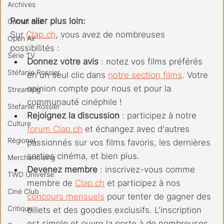
Archives
Pour aller plus loin:
Carnet noir
Sur 
Clap.ch
, vous avez de nombreuses 
Open Air
possibilités :
Série TV
Donnez votre avis
 : notez vos films préférés 
Stéfanie Rossier
en un seul clic dans 
notre section films
. Votre 
opinion compte pour nous et pour la 
Streaming
communauté cinéphile !
Stefanie Rossier
Rejoignez la discussion
 : participez à notre 
Culture
forum 
Clap.ch
 et échangez avec d'autres 
Régional
passionnés sur vos films favoris, les dernières 
sorties cinéma, et bien plus.
Merchandising
Devenez membre
 : inscrivez-vous comme 
TWD Universe
membre de 
Clap.ch
 et participez à nos 
Ciné Club
concours mensuels
 pour tenter de gagner des 
Critique
billets et des goodies exclusifs. L'inscription 
est simple et ouvre la porte à de nombreuses 