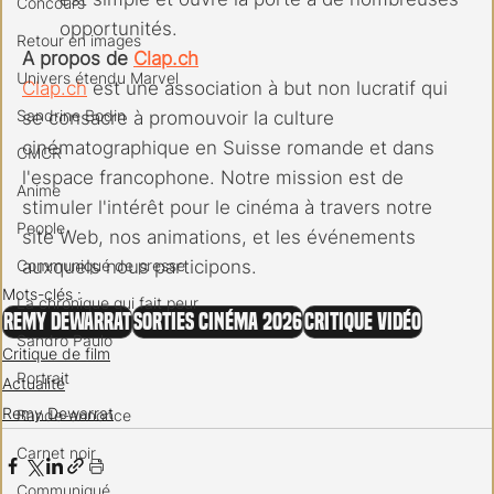
Concours
opportunités.
Retour en images
A propos de 
Clap.ch
Univers étendu Marvel
Clap.ch
 est une association à but non lucratif qui 
Sandrine Bodin
se consacre à promouvoir la culture 
cinématographique en Suisse romande et dans 
CMCR
l'espace francophone. Notre mission est de 
Anime
stimuler l'intérêt pour le cinéma à travers notre 
People
site Web, nos animations, et les événements 
Communiqué de presse
auxquels nous participons.
Mots-clés :
La chronique qui fait peur
Remy Dewarrat
Sorties cinéma 2026
Critique vidéo
Sandro Paulo
Critique de film
Portrait
Actualité
Remy Dewarrat
Bande-annonce
Carnet noir
Communiqué