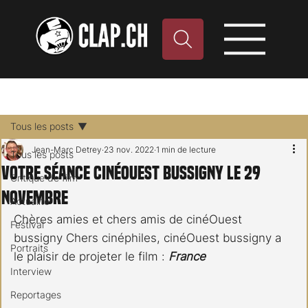
Tous les posts
Jean-Marc Detrey
23 nov. 2022
1 min de lecture
Tous les posts
Votre séance cinéOuest Bussigny le 29
Critique de film
novembre
Actualité
Chères amies et chers amis de cinéOuest 
Festival
bussigny Chers cinéphiles, cinéOuest bussigny a 
Portraits
le plaisir de projeter le film : 
France
Interview
Reportages