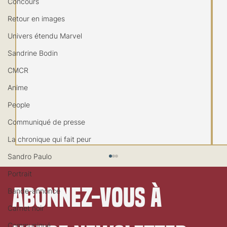
Concours
Retour en images
Univers étendu Marvel
Sandrine Bodin
CMCR
Anime
People
Communiqué de presse
La chronique qui fait peur
Sandro Paulo
Portrait
Abonnez-vous à 
Bande-annonce
Carnet noir
Communiqué