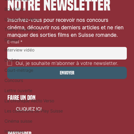
notre newsletter
Box Office
Univers Star Wars
Inscrivez-vous pour recevoir nos concours 
Une nouvelle version de L'Affaire Thomas Crown
cinéma, découvrir nos derniers articles et ne rien 
Thierry Uebersax
en 2027 teaser
manquer des sorties films en Suisse romande.
Dossier
E-mail
*
Interview vidéo
Cinéma
Oui, je souhaite m'abonner à votre newsletter.
Court-métrage
Envoyer
Concours
Lettre ouverte
faire un don
La chronique Recto Verso
CLIQUEZ ICI
Les collections de Play Suisse
Cinéma suisse
Interviews