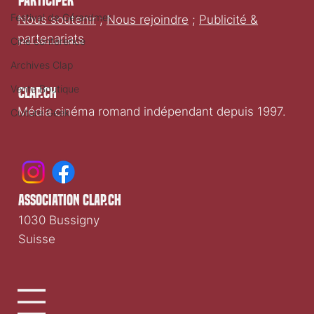
Participer
Festival de Gérardmer
Nous soutenir
;
Nous rejoindre
;
Publicité &
partenariats
Ciné conférence
Archives Clap
Vente Boutique
Clap.ch
Média cinéma romand indépendant depuis 1997.
Culture Geek
association clap.ch
1030 Bussigny
Suisse