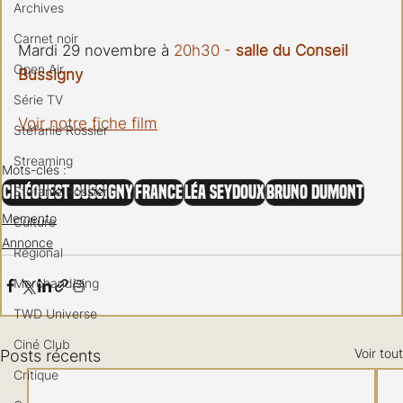
Archives
Carnet noir
Mardi 29 novembre à 
20h30 - 
salle du Conseil 
Open Air
Bussigny 
Série TV
Voir notre fiche film
Stéfanie Rossier
Streaming
Mots-clés :
CinéOuest Bussigny
France
Léa Seydoux
Bruno Dumont
Stefanie Rossier
Memento
Culture
Annonce
Régional
Merchandising
TWD Universe
Ciné Club
Voir tout
Posts récents
Critique