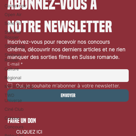
Abonnez-vous à 
Carnet noir
Open Air
notre newsletter
Série TV
Stéfanie
Rossier
Inscrivez-vous pour recevoir nos concours 
Streaming
cinéma, découvrir nos derniers articles et ne rien 
Stefanie
manquer des sorties films en Suisse romande.
Rossier
E-mail
*
Culture
Régional
Oui, je souhaite m'abonner à votre newsletter.
Merchandising
TWD
Envoyer
Universe
Ciné Club
Critique
faire un don
Concours
CLIQUEZ ICI
Retour en