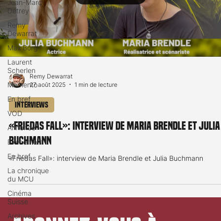
Jean-Marc
Detrey
Remy
Dewarrat
Max Borg
Laurent
Scherlen
Remy Dewarrat
Memento
27 août 2025
1 min de lecture
En bref
Interviews
VOD
«Friedas Fall»: interview de Maria Brendle et Julia
Annonce
Buchmann
Evénement
En bref
«Friedas Fall»: interview de Maria Brendle et Julia Buchmann
La chronique
du MCU
Cinéma
Suisse
Archives