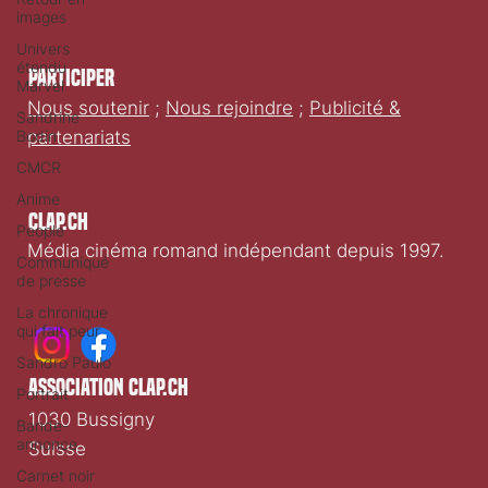
images
Univers
étendu
Participer
Marvel
Nous soutenir
;
Nous rejoindre
;
Publicité &
Sandrine
Bodin
partenariats
CMCR
Anime
Clap.ch
People
Média cinéma romand indépendant depuis 1997.
Communiqué
de presse
La chronique
qui fait peur
Sandro Paulo
association clap.ch
Portrait
1030 Bussigny
Bande-
annonce
Suisse
Carnet noir