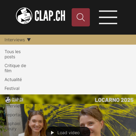
Interviews
Tous les
posts
Interviews
Critique de
film
Actualité
Festival
Portraits
Interview
Reportages
Raphael
Fleury
Load video