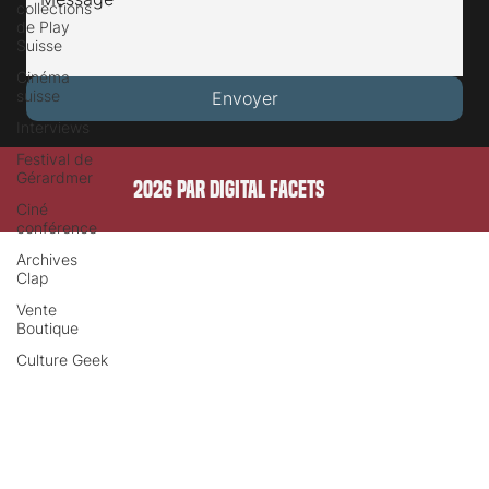
collections
de Play
Suisse
Cinéma
suisse
Envoyer
Interviews
Festival de
Gérardmer
2026 PAR DIGITAL FACETS
Ciné
conférence
Archives
Clap
Vente
Boutique
Culture Geek