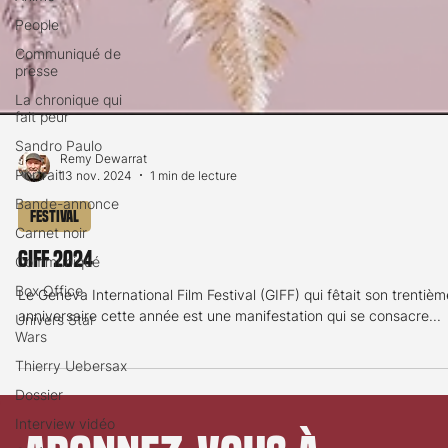
People
Communiqué de
presse
La chronique qui
fait peur
Sandro Paulo
Portrait
Remy Dewarrat
Bande-annonce
13 nov. 2024
1 min de lecture
Carnet noir
Festival
Communiqué
Box Office
GIFF 2024
Univers Star
Le Geneva International Film Festival (GIFF) qui fêtait son trentièm
Wars
anniversaire cette année est une manifestation qui se consacre...
Thierry Uebersax
Dossier
Interview vidéo