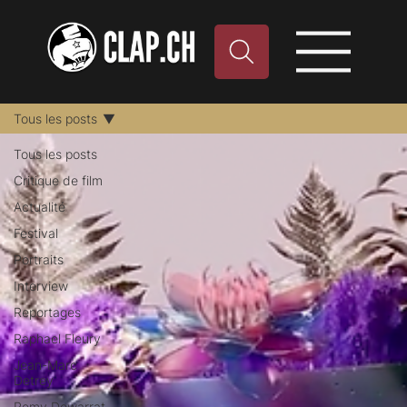
Tous les posts
Tous les posts
Critique de film
Actualité
Festival
Portraits
Interview
Reportages
Raphael Fleury
Jean-Marc
Detrey
Remy Dewarrat