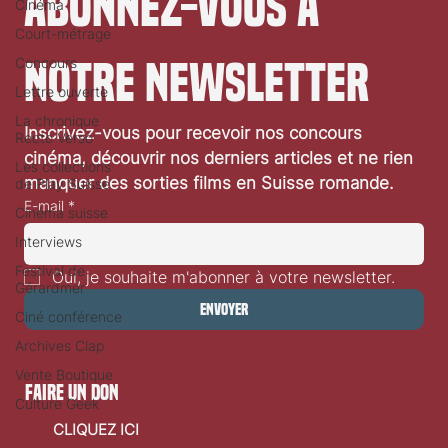
Cinéma
Abonnez-vous à 
Court-métrage
Concours
Lettre ouverte
notre newsletter
La chronique
Recto Verso
Les collections
Inscrivez-vous pour recevoir nos concours 
de Play Suisse
cinéma, découvrir nos derniers articles et ne rien 
Cinéma suisse
manquer des sorties films en Suisse romande.
Interviews
E-mail
*
Festival de
Gérardmer
Oui, je souhaite m'abonner à votre newsletter.
Ciné conférence
Envoyer
Archives Clap
Vente Boutique
Culture Geek
faire un don