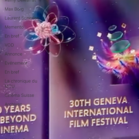
Max Borg
Laurent Scherlen
Memento
En bref
VOD
Annonce
Evénement
En bref
La chronique du
MCU
Cinéma Suisse
Archives
Carnet noir
Open Air
Série TV