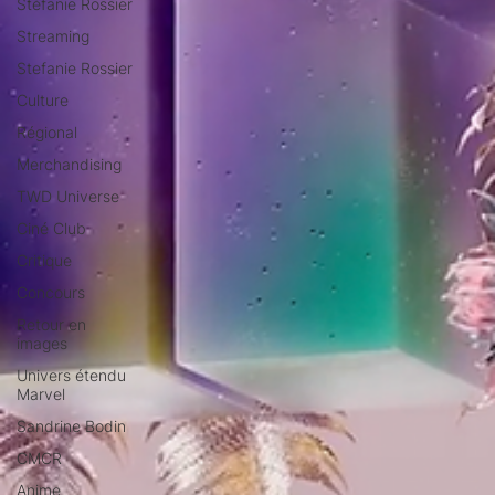
Stéfanie Rossier
Streaming
Stefanie Rossier
Culture
Régional
Merchandising
TWD Universe
Ciné Club
Critique
Concours
Retour en
images
Univers étendu
Marvel
Sandrine Bodin
CMCR
Anime