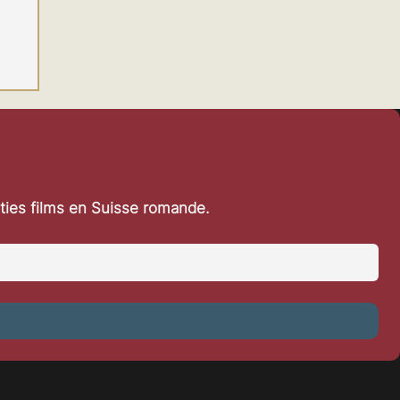
ons
e
rties films en Suisse romande.
as
e