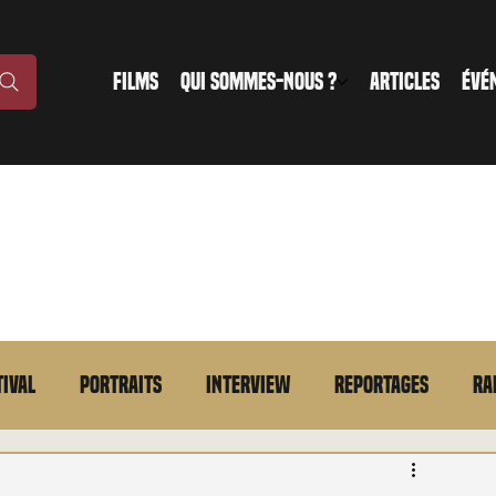
FILMS
QUI SOMMES-NOUS ?
ARTICLES
ÉVÉ
tival
Portraits
Interview
Reportages
Ra
n bref
VOD
Annonce
Evénement
En bref