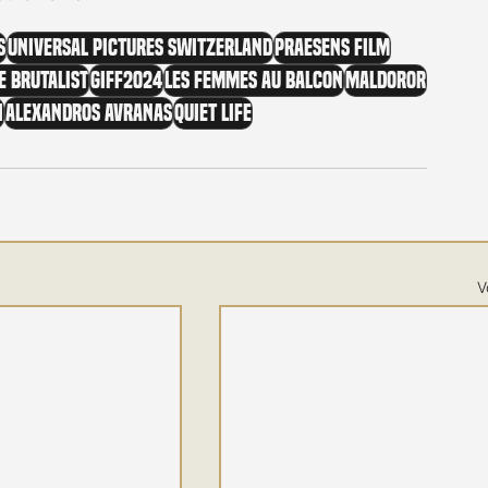
s
Universal Pictures Switzerland
Praesens Film
e Brutalist
GIFF2024
Les Femmes au balcon
Maldoror
i
Alexandros Avranas
Quiet Life
V