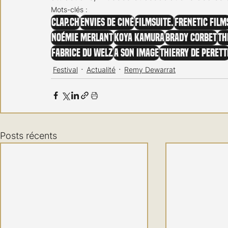
Mots-clés :
clap.ch
Envies de ciné
Filmsuite.
Frenetic Film
Noémie Merlant
Koya Kamura
Brady Corbet
Th
Fabrice du Welz
A son image
Thierry de Perett
Festival
Actualité
Remy Dewarrat
Posts récents