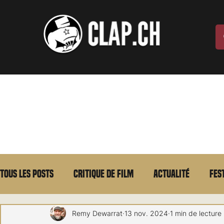
Tous les posts
Critique de film
Actualité
Fes
Max Borg
Laurent Scherlen
Memento
E
Remy Dewarrat
13 nov. 2024
1 min de lecture