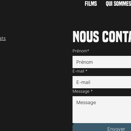
FILMS
QUI SOMMES
Nous cont
ats
Prénom*
E-mail
*
Message
*
Envoyer