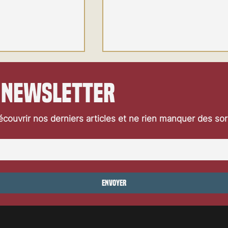
77ᵉ Festival de Cannes: notre
couverture
 newsletter
Jours 11 et 12: dernières visi
cannoises de 2024 pour notr
couvrir nos derniers articles et ne rien manquer des so
chroniqueur. Une fois n’est p
coutume, je groupe ensembl
les visions...
e Locarno: Toute la
Envoyer