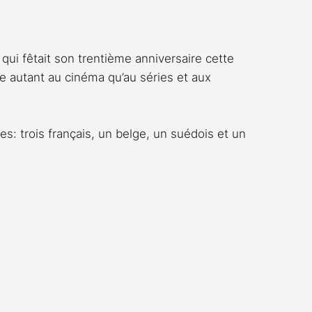
Rossier
Streaming
Stefanie Rossier
Culture
 qui fêtait son trentième anniversaire cette 
e autant au cinéma qu’au séries et aux 
s: trois français, un belge, un suédois et un 