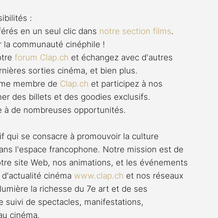
bilités :
férés en un seul clic dans 
notre section films
. 
r la communauté cinéphile !
otre 
forum 
Clap.ch
 et échangez avec d'autres 
rnières sorties cinéma, et bien plus.
omme membre de 
Clap.ch
 et participez à nos 
er des billets et des goodies exclusifs. 
rte à de nombreuses opportunités.
if qui se consacre à promouvoir la culture 
ns l'espace francophone. Notre mission est de 
notre site Web, nos animations, et les événements 
 d'actualité cinéma 
www.clap.ch
 et nos réseaux 
umière la richesse du 7e art et de ses 
 suivi de spectacles, manifestations, 
 au cinéma.