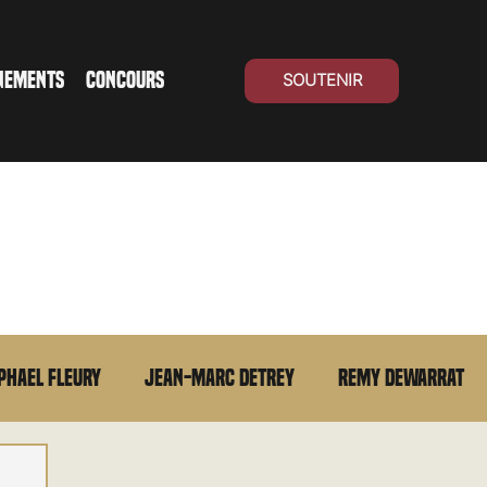
NEMENTS
CONCOURS
SOUTENIR
phael Fleury
Jean-Marc Detrey
Remy Dewarrat
La chronique du MCU
Cinéma Suisse
Archives