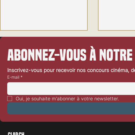
Abonnez-vous à notre
Inscrivez-vous pour recevoir nos concours cinéma, dé
E-mail
*
10ᵉ VIFFF 2024: cinq jours dans les
77ᵉ Festival d
univers de l’humour
couverture
Oui, je souhaite m'abonner à votre newsletter.
Clap.ch