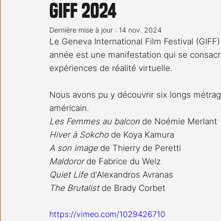
GIFF 2024
Carnet noir
Open Air
Série TV
Stéfanie 
Dernière mise à jour :
14 nov. 2024
Le Geneva International Film Festival (GIFF)
année est une manifestation qui se consacr
expériences de réalité virtuelle.
Nous avons pu y découvrir six longs métrage
américain.
Les Femmes au balcon
 de Noémie Merlant
Hiver à Sokcho
 de Koya Kamura
A son image
 de Thierry de Peretti 
Maldoror
 de Fabrice du Welz
Quiet Life
 d'Alexandros Avranas
The Brutalist
 de Brady Corbet
https://vimeo.com/1029426710