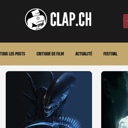
Tous les posts
Critique de film
Actualité
Festival
Laurent Scherlen
Memento
En bref
VOD
An
Stéfanie Rossier
Streaming
Stefanie Rossier
Cul