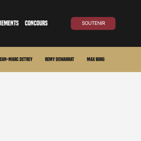
NEMENTS
CONCOURS
SOUTENIR
ean-Marc Detrey
Remy Dewarrat
Max Borg
ma Suisse
Archives
Carnet noir
Open Air
Série TV