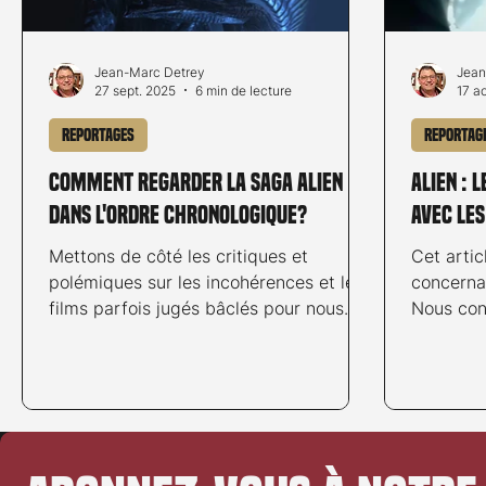
Jean-Marc Detrey
Jean
27 sept. 2025
6 min de lecture
17 a
Reportages
Reportag
Comment regarder la saga Alien
Alien : 
dans l'ordre chronologique?
avec les
Mettons de côté les critiques et
Cet artic
polémiques sur les incohérences et les
concernan
films parfois jugés bâclés pour nous
Nous cons
concentrer sur l’ordre chronologique
lecteurs 
idéal permettant de « comprendre »
l’histoire, même si certaines
incohérences scénaristiques persistent.