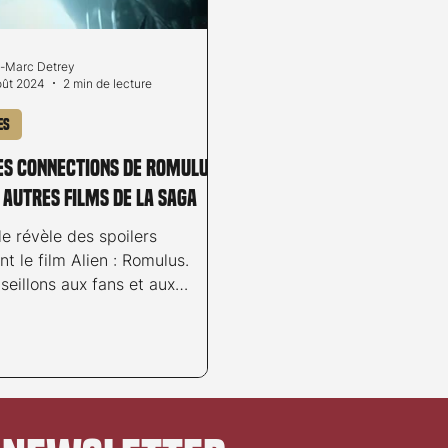
-Marc Detrey
oût 2024
2 min de lecture
es
Les connections de Romulus
 autres films de la saga
le révèle des spoilers
t le film Alien : Romulus.
eillons aux fans et aux
souhaitant éviter les...