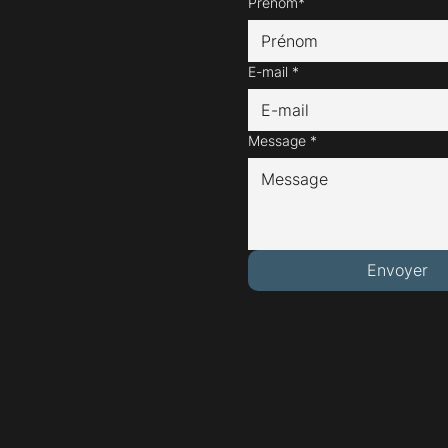
Prénom*
E-mail
*
Message
*
Envoyer