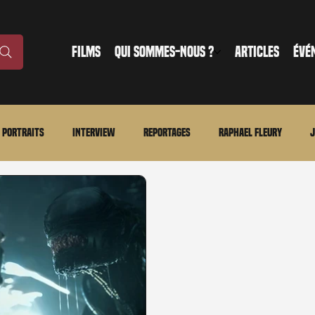
FILMS
QUI SOMMES-NOUS ?
ARTICLES
ÉVÉ
Portraits
Interview
Reportages
Raphael Fleury
J
nonce
Evénement
En bref
La chronique du MCU
Ciné
ture
Régional
Merchandising
TWD Universe