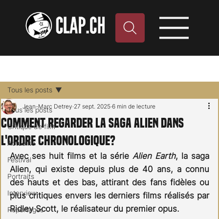
Tous les posts
Jean-Marc Detrey
27 sept. 2025
6 min de lecture
Tous les posts
Comment regarder la saga Alien dans
Critique de film
l'ordre chronologique?
Actualité
Avec ses huit films et la série 
Alien Earth
, la saga 
Festival
Alien, qui existe depuis plus de 40 ans, a connu 
Portraits
des hauts et des bas, attirant des fans fidèles ou 
Interview
plus critiques envers les derniers films réalisés par 
Ridley Scott, le réalisateur du premier opus.
Reportages