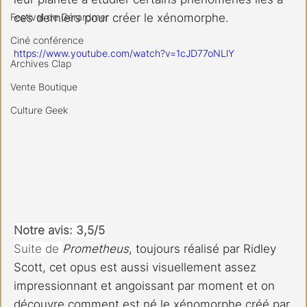
Festival de Gérardmer
ces derniers pour créer le xénomorphe.
Ciné conférence
https://www.youtube.com/watch?v=1cJD77oNLlY
Archives Clap
Vente Boutique
Culture Geek
Notre avis: 3,5/5
Suite de 
Prometheus
, toujours réalisé par Ridley 
Scott, cet opus est aussi visuellement assez 
impressionnant et angoissant par moment et on 
découvre comment est né le xénomorphe créé par 