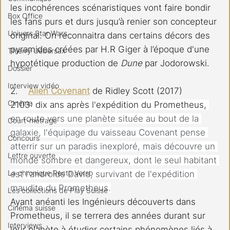
les incohérences scénaristiques vont faire bondir 
Box Office
les fans purs et durs jusqu’à renier son concepteur 
Univers Star Wars
original. On reconnaitra dans certains décors des 
pyramides créées par H.R Giger à l’époque d'une 
Thierry Uebersax
hypotétique production de 
Dune 
par Jodorowski.
Dossier
Interview vidéo
2.    
Alien Covenant
de Ridley Scott (2017)
Cinéma
2103: dix ans après l'expédition du Prometheus, 
en route vers une planète située au bout de la 
Court-métrage
galaxie, l'équipage du vaisseau Covenant pense 
Concours
atterrir sur un paradis inexploré, mais découvre un 
Lettre ouverte
monde sombre et dangereux, dont le seul habitant 
La chronique Recto Verso
est l'androïde David, survivant de l'expédition 
maudite du Prometheus.
Les collections de Play Suisse
Ayant anéanti les Ingénieurs découverts dans 
Cinéma suisse
Prometheus, il se terrera des années durant sur 
Interviews
leur planète à étudier certains phénomènes liés à 