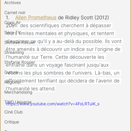
Archives
Carnet noir
1.    
Alien Prometheus
 de Ridley Scott (2012)
Open Air
2091: 
des scientifiques cherchent à dépasser 
Série TV
leurs limites mentales et physiques, et tentent 
d'explorer ce qu'il y a au-delà du possible. Ils vont 
Stéfanie Rossier
être amenés à découvrir un indice sur l'origine de 
Streaming
l'humanité sur Terre. Cette découverte les 
Stefanie Rossier
entraîne dans un voyage fascinant jusqu'aux 
Culture
recoins les plus sombres de l'univers. Là-bas, un 
affrontement terrifiant qui décidera de l'avenir de 
Régional
l'humanité les attend.
Merchandising
TWD Universe
https://www.youtube.com/watch?v=4FoLRTuIK_s
Ciné Club
Critique