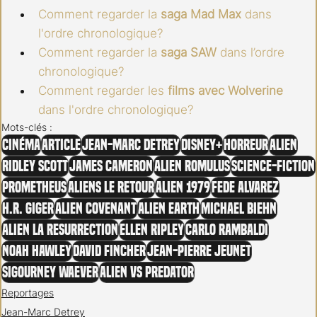
Comment regarder la 
saga Mad Max
 dans 
l'ordre chronologique?
Comment regarder la 
saga SAW
 dans l’ordre 
chronologique?
Comment regarder les
 films avec Wolverine
dans l'ordre chronologique?
Mots-clés :
Cinéma
Article
Jean-Marc Detrey
Disney+
Horreur
Alien
Ridley Scott
James Cameron
Alien Romulus
Science-fiction
Prometheus
Aliens Le Retour
Alien 1979
Fede Alvarez
H.R. Giger
Alien Covenant
Alien Earth
Michael Biehn
Alien La Resurrection
Ellen Ripley
Carlo Rambaldi
Noah Hawley
David Fincher
Jean-Pierre Jeunet
Sigourney Waever
Alien VS Predator
Reportages
Jean-Marc Detrey