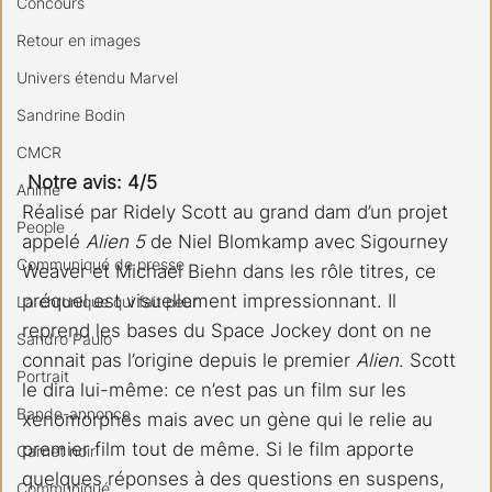
Concours
Retour en images
Univers étendu Marvel
Sandrine Bodin
CMCR
Notre avis: 4/5
Anime
Réalisé par Ridely Scott au grand dam d’un projet 
People
appelé 
Alien 5
 de Niel Blomkamp avec Sigourney 
Communiqué de presse
Weaver et Michael Biehn dans les rôle titres, ce 
préquel est visuellement impressionnant. Il 
La chronique qui fait peur
reprend les bases du Space Jockey dont on ne 
Sandro Paulo
connait pas l’origine depuis le premier 
Alien
. Scott 
Portrait
le dira lui-même: ce n’est pas un film sur les 
Bande-annonce
xenomorphes mais avec un gène qui le relie au 
premier film tout de même. Si le film apporte 
Carnet noir
quelques réponses à des questions en suspens, 
Communiqué