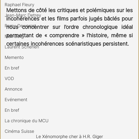
Raphael Fleury
Mettons de côté les critiques et polémiques sur les 
Jean-Marc Detrey
incohérences et les films parfois jugés bâclés pour 
Remy Dewarrat
nous concentrer sur l’ordre chronologique idéal 
permettant de « comprendre » l’histoire, même si 
Max Borg
certaines incohérences scénaristiques persistent.
Laurent Scherlen
Memento
En bref
VOD
Annonce
Evénement
En bref
La chronique du MCU
Cinéma Suisse
Le Xénomorphe cher à H.R. Giger