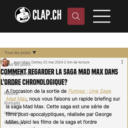
Tous les posts
Jean-Marc Detrey
23 mai 2024
2 min de lecture
Tous les posts
Comment regarder la saga Mad Max dans
Critique de film
l'ordre chronologique?
Actualité
A l'occasion de la sortie de 
Furiosa : Une Saga 
Festival
Mad Max
, nous vous faisons un rapide briefing sur 
Portraits
la saga Mad Max. Cette saga est une série de 
Interview
films post-apocalyptiques, réalisée par George 
Miller. Voici les films de la saga et l’ordre 
Reportages