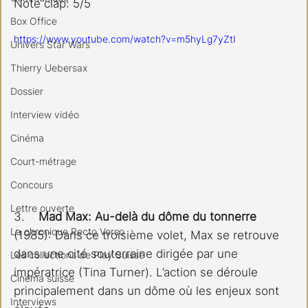
Note clap: 5/5
Box Office
https://www.youtube.com/watch?v=m5hyLg7yZtI
Univers Star Wars
Thierry Uebersax
Dossier
Interview vidéo
Cinéma
Court-métrage
Concours
Lettre ouverte
3. 
   Mad Max: Au-delà du dôme du tonnerre
La chronique Recto Verso
(1985): Dans ce troisième volet, Max se retrouve 
dans une cité souterraine dirigée par une 
Les collections de Play Suisse
impératrice (Tina Turner). L’action se déroule 
Cinéma suisse
principalement dans un dôme où les enjeux sont 
Interviews