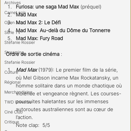
Archives
Furiosa: une saga Mad Max
 (préquel)
Carnet noir
Mad Max
Mad Max 2: Le Défi
Open Air
Mad Max  Au-delà du Dôme du Tonnerre
Série TV
Mad Max: Fury Road
Stéfanie Rossier
Streaming
Ordre de sortie cinéma
 :
Stefanie Rossier
Mad Max
 (1979): Le premier film de la série, 
Culture
où Mel Gibson incarne Max Rockatansky, un 
Régional
homme solitaire dans un monde chaotique où 
Merchandising
violence et vengeance règnent. Les courses-
poursuites haletantes sur les immenses 
TWD Universe
autoroutes australiennes sont au cœur de 
Ciné Club
l’action.
Critique
Note clap:  5/5