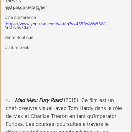
élevés.
Festival de Gérardmer
Note clap: 3,5/5
Ciné conférence
https://www.youtube.com/watch?v=4588wWWf5WU
Archives Clap
Vente Boutique
Culture Geek
4. 
Mad Max: Fury Road
 (2015): Ce film est un 
chef-d’œuvre visuel, avec Tom Hardy dans le rôle 
de Max et Charlize Theron en tant qu’Imperator 
Furiosa. Les courses-poursuites à travers le 
désert australien sont spectaculaires, et les 