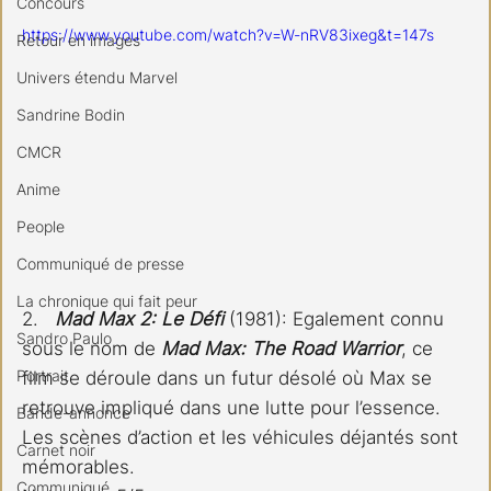
Concours
https://www.youtube.com/watch?v=W-nRV83ixeg&t=147s
Retour en images
Univers étendu Marvel
Sandrine Bodin
CMCR
Anime
People
Communiqué de presse
La chronique qui fait peur
2. 
Mad Max 2: Le Défi
 (1981): Egalement connu 
Sandro Paulo
sous le nom de 
Mad Max: The Road Warrior
, ce 
Portrait
film se déroule dans un futur désolé où Max se 
retrouve impliqué dans une lutte pour l’essence. 
Bande-annonce
Les scènes d’action et les véhicules déjantés sont 
Carnet noir
mémorables.
Communiqué