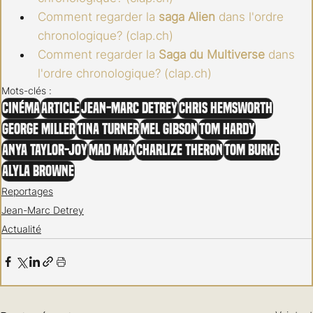
Comment regarder la 
saga Alien 
dans l'ordre 
chronologique? (
clap.ch
)
Comment regarder la 
Saga du Multiverse
 dans 
l'ordre chronologique? (
clap.ch
)
Mots-clés :
Cinéma
Article
Jean-Marc Detrey
Chris Hemsworth
George Miller
Tina Turner
Mel Gibson
Tom Hardy
Anya Taylor-Joy
Mad Max
Charlize Theron
Tom Burke
Alyla Browne
Reportages
Jean-Marc Detrey
Actualité