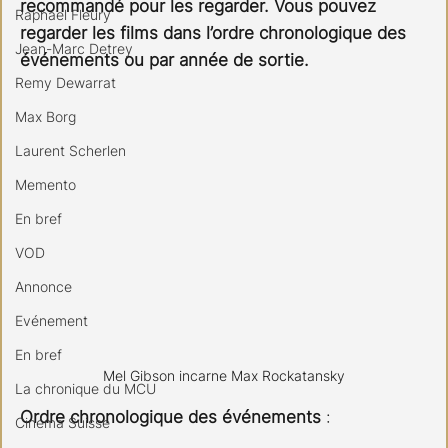
recommandé pour les regarder. Vous pouvez 
Raphael Fleury
regarder les films dans l’ordre chronologique des 
Jean-Marc Detrey
événements ou par année de sortie. 
Remy Dewarrat
Max Borg
Laurent Scherlen
Memento
En bref
VOD
Annonce
Evénement
En bref
Mel Gibson incarne Max Rockatansky
La chronique du MCU
Ordre chronologique des événements
 :
Cinéma Suisse