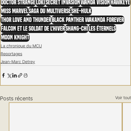
Doctor Strange
Loki
Secret Invasion
Wanda Vision
Hawkeye
Miss Marvel
Saga du Multiverse
She-Hulk
Thor Love and Thunder
Black Panther Wakanda Forever
Falcon et le soldat de l'Hiver
Shang-Chi
Les éternels
Moon Knight
La chronique du MCU
Reportages
Jean-Marc Detrey
Voir tout
Posts récents