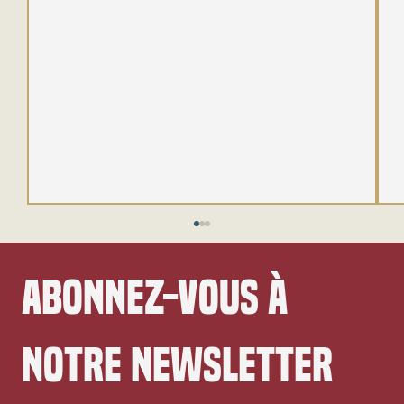
Abonnez-vous à 
notre newsletter
Le futur du MCU annoncé à la SDCC