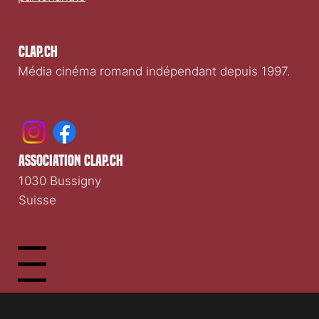
Clap.ch
Média cinéma romand indépendant depuis 1997.
association clap.ch
1030 Bussigny
Suisse
Menu