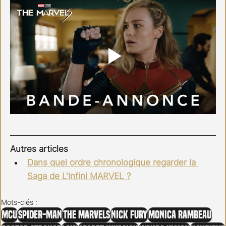
Autres articles
Dans quel ordre chronologique regarder la 
Saga de L'Infini MARVEL ?
Mots-clés :
MCU
Spider-Man
The Marvels
Nick Fury
Monica Rambeau