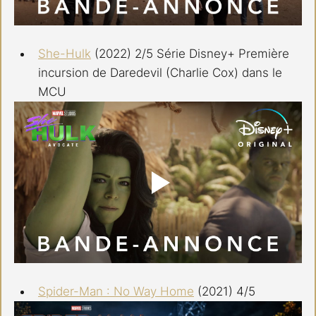
She-Hulk
 (2022) 2/5 Série Disney+ Première 
incursion de Daredevil (Charlie Cox) dans le 
MCU
Spider-Man : No Way Home
 (2021) 4/5