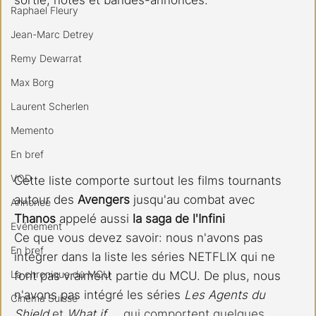
Raphael Fleury
Jean-Marc Detrey
Remy Dewarrat
Max Borg
Laurent Scherlen
Memento
En bref
VOD
Cette liste comporte surtout les films tournants 
autour des 
Avengers 
jusqu'au combat avec 
Annonce
Thanos 
appelé aussi
 la saga de l'Infini
Evénement
Ce que vous devez savoir: nous n'avons pas 
En bref
intégrer dans la liste les séries NETFLIX qui ne 
La chronique du MCU
font pas vraiment partie du MCU. De plus, nous 
n'avons pas intégré les séries 
Les Agents du 
Cinéma Suisse
Shield
 et 
What if...
, qui comportent quelques 