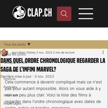
Tous les posts
Jean-Marc Detrey
2 nov. 2023
2 min de lecture
Tous les posts
Dans quel ordre chronologique regarder la
Critique de film
Saga de l'Infini MARVEL?
Actualité
Dernière mise à jour :
3 nov. 2023
Festival
Cela commence à devenir compliqué mais ce n'est 
Portraits
pas pour autant impossible. Alors on vous aide à y 
voir un peu plus clair. Voici la liste des films à 
Interview
regarder dans l'ordre chronologique avec dates de 
Reportages
sortie, notes et bandes-annonces.