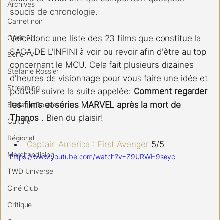
Archives
soucis de chronologie.
Carnet noir
Open Air
Voici donc une liste des 23 films que constitue la 
SAGA DE L'INFINI à voir ou revoir afin d'être au top 
Série TV
concernant le MCU. Cela fait plusieurs dizaines 
Stéfanie Rossier
d'heures de visionnage pour vous faire une idée et 
Streaming
pouvoir suivre la suite appelée: 
Comment regarder 
les films et séries MARVEL après la mort de 
Stefanie Rossier
Thanos
 . Bien du plaisir!
Culture
Régional
Captain America : First Avenger
 5/5
Merchandising
https://www.youtube.com/watch?v=Z9URWH9seyc
TWD Universe
Ciné Club
Critique