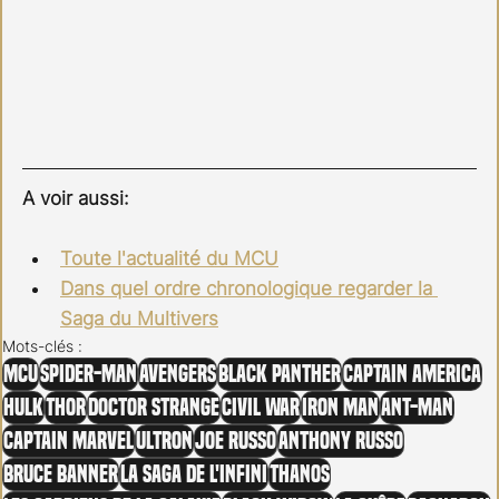
A voir aussi:
Toute l'actualité du MCU
Dans quel ordre chronologique regarder la 
Saga du Multivers
Mots-clés :
MCU
Spider-Man
Avengers
Black Panther
Captain America
Hulk
Thor
Doctor Strange
Civil War
Iron Man
Ant-Man
Captain Marvel
Ultron
Joe Russo
Anthony Russo
Bruce Banner
La saga de l'infini
Thanos