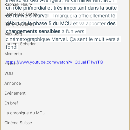
Raphael Fleury
un rôle primordial et très important dans la suite 
Jean-Marc Detrey
de l’univers Marvel
. Il marquera officiellement 
le 
début de la phase 5 du MCU
 et va apporter 
des 
Remy Dewarrat
changements sensibles 
à l’univers 
Max Borg
cinématographique Marvel. Ça sent le multivers à 
Laurent Scherlen
fond!
Memento
https://www.youtube.com/watch?v=Q0uaHT1wsTQ
En bref
VOD
Annonce
Evénement
En bref
La chronique du MCU
Cinéma Suisse