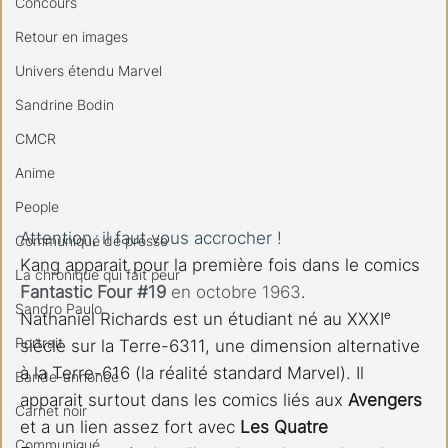
Concours
Retour en images
Univers étendu Marvel
Sandrine Bodin
CMCR
Anime
People
Attention, il faut vous accrocher !
Communiqué de presse
Kang apparait pour la première fois dans le comics 
La chronique qui fait peur
Fantastic Four 
#19
 en octobre 1963
.
Sandro Paulo
Nathaniel Richards est un étudiant né au XXXIᵉ 
Portrait
siècle sur la Terre-6311, une dimension alternative 
à la Terre-616 (la réalité standard Marvel). Il 
Bande-annonce
apparait surtout dans les comics liés aux 
Avengers
Carnet noir
et a un lien assez fort avec 
Les Quatre 
Communiqué