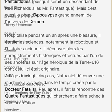
Fantastiques 
(puisqu’il serait un descendant de 
Box Office
Red Richards alias Mr. Fantastique).
Mais c’est 
aussi le père d
’Apocalypse 
grand ennemi de 
Univers Star Wars
l’univers des
 X-men.
Thierry Uebersax
Dossier
Hospitalisé pendant un an après une blessure, il 
Interview vidéo
étudie les sciences, notamment la robotique et 
l'histoire ancienne. Il découvre alors les 
Cinéma
enregistrements historiques effectués par l'un de 
Court-métrage
ses ancêtres sur l'âge héroïque de la Terre-616, 
Concours
dont celui-ci était originaire.
A l'âge de vingt-cinq ans, Nathaniel découvre une 
Lettre ouverte
machine à voyager dans le temps créée par le 
La chronique Recto Verso
Docteur Fatalis
). Peu après, il fait la rencontre des
Les collections de Play Suisse
Quatre Fantastiques
 qui cherchent à faire échec à 
Cinéma suisse
son incarnation.
Interviews