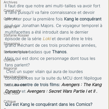
Archives
Il faut dire que notre ami multi-tailles va avoir fort 
Carnet noir
à faire puisqu’il va faire connaissance et devoir 
Open Air
affronter pour la première fois
 Kang le conquérant 
joué par Jonathan Majors. Ce voyageur temporel à 
Série TV
multifacettes a été introduit dans le dernier 
Stéfanie Rossier
épisode de la série 
Loki
et devrait être le très 
Streaming
grand méchant de ces trois prochaines années,
encore plus badass que 
Thanos
. 
Stefanie Rossier
Mais qui est donc ce personnage dont tous les 
Culture
fans parlent?
Régional
 C’est un super vilain qui aura de lourdes 
Merchandising
conséquences sur la suite du MCU dont l’épilogue 
sera 
au centre de trois films: 
Avengers : The Kang 
TWD Universe
Dynasty
 et
Avengers : Secret Wars Partie I et II .
Ciné Club
Critique
Qui est Kang le conquérant dans les Comics?