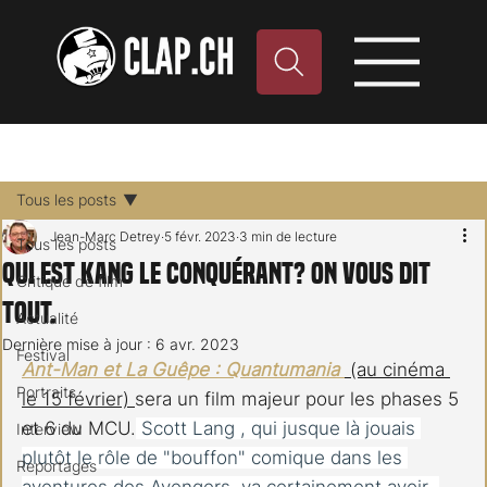
Tous les posts
Jean-Marc Detrey
5 févr. 2023
3 min de lecture
Tous les posts
Qui est KANG le conquérant? On vous dit
Critique de film
tout.
Actualité
Dernière mise à jour :
6 avr. 2023
Festival
Ant-Man et La Guêpe : Quantumania
 (au cinéma 
Portraits
le 15 février) 
sera un film majeur pour les phases 5 
et 6 du MCU.
 Scott Lang , qui jusque là jouais 
Interview
plutôt le rôle de "bouffon" comique dans les 
Reportages
aventures des Avengers, va certainement avoir  