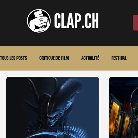
Tous les posts
Critique de film
Actualité
Festival
Laurent Scherlen
Memento
En bref
VOD
An
Stéfanie Rossier
Streaming
Stefanie Rossier
Cul