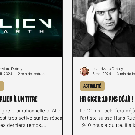
-Marc Detrey
Jean-Marc Detrey
il. 2024
2 min de lecture
5 mai 2024
3 min de l
é
Actualité
 Alien à un titre
HR Giger 10 ans déjà !
gne promotionnelle d' Alien
Le 12 mai, cela fera déj
l'artiste suisse Hans Ru
ces derniers temps.
1940 nous a quitté. Il a 
t, même après sa sortie...
empreinte indélébile sur.