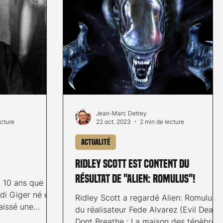
Jean-Marc Detrey
ecture
22 oct. 2023
2 min de lecture
Actualité
Ridley Scott est content du
résultat de "Alien: Romulus"!
à 10 ans que
edi Giger né en
Ridley Scott a regardé Alien: Romulus
laissé une
du réalisateur Fede Alvarez (Evil Dead,
..
Dont Breathe : La maison des ténèbres,