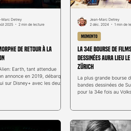
-Marc Detrey
Jean-Marc Detrey
oût 2025
2 min de lecture
2 déc. 2024
1 min de l
Memento
morphe de retour à la
La 34e bourse de film
on
dessinées aura lieu le
Zürich
Alien: Earth, tant attendue
on annonce en 2019, débarque
La plus grande bourse d
ui sur Disney+ avec les deux
bandes dessinées de Sui
 épisodes déjà disponibles.
pour la 34e fois au Volk
Près de 50 exposants vo