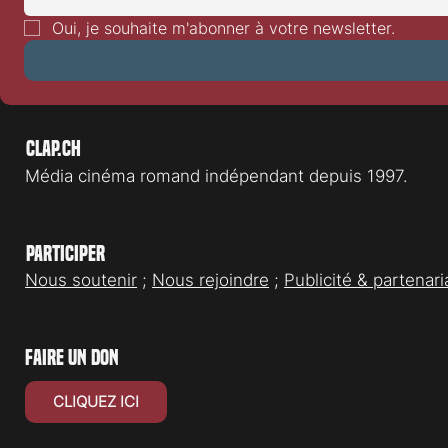
Oui, je souhaite m'abonner à votre newsletter.
Clap.ch
Média cinéma romand indépendant depuis 1997.
Participer
Nous soutenir
;
Nous rejoindre
;
Publicité & partenari
faire un don
CLIQUEZ ICI