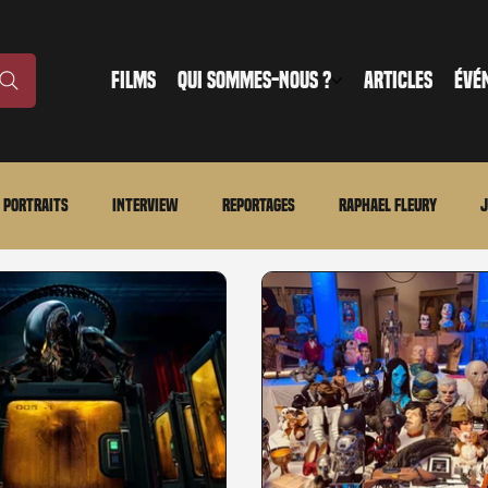
FILMS
QUI SOMMES-NOUS ?
ARTICLES
ÉVÉ
Portraits
Interview
Reportages
Raphael Fleury
J
nonce
Evénement
En bref
La chronique du MCU
Ciné
ture
Régional
Merchandising
TWD Universe