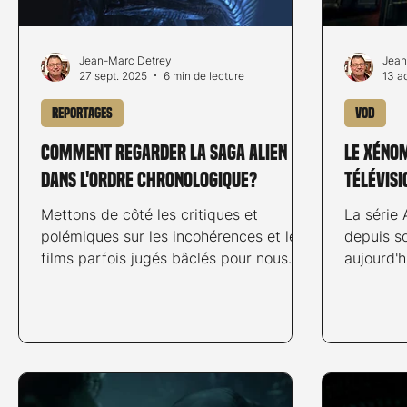
Jean-Marc Detrey
Jean
27 sept. 2025
6 min de lecture
13 a
Reportages
VOD
Comment regarder la saga Alien
Le xéno
dans l'ordre chronologique?
télévisi
Mettons de côté les critiques et
La série 
polémiques sur les incohérences et les
depuis s
films parfois jugés bâclés pour nous
aujourd'h
concentrer sur l’ordre chronologique
premiers
idéal permettant de « comprendre »
l’histoire, même si certaines
incohérences scénaristiques persistent.