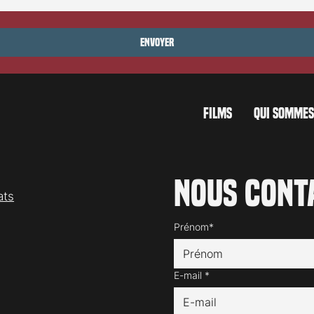
Envoyer
FILMS
QUI SOMMES
Nous cont
ats
Prénom*
E-mail
*