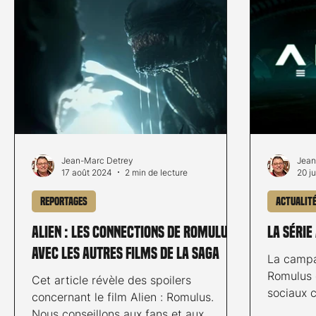
Jean-Marc Detrey
Jean
17 août 2024
2 min de lecture
20 ju
Reportages
Actualit
Alien : Les connections de Romulus
La série
avec les autres films de la saga
La campa
Romulus est très active sur les réseaux
Cet article révèle des spoilers
sociaux 
concernant le film Alien : Romulus.
Cependan
Nous conseillons aux fans et aux