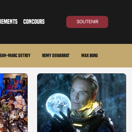
NEMENTS
CONCOURS
SOUTENIR
ean-Marc Detrey
Remy Dewarrat
Max Borg
ma Suisse
Archives
Carnet noir
Open Air
Série TV