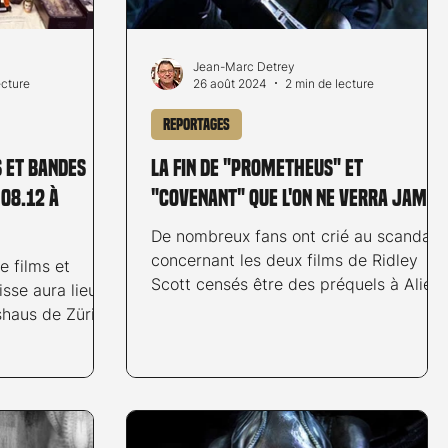
Jean-Marc Detrey
ecture
26 août 2024
2 min de lecture
Reportages
s et bandes
La fin de "Prometheus" et
 08.12 à
"Covenant" que l'on ne verra jamai
De nombreux fans ont crié au scandale
concernant les deux films de Ridley
e films et
Scott censés être des préquels à Alien
sse aura lieu
(1977). Malgré leur...
shaus de Zürich.
us...