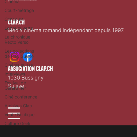
Cinéma
Court-métrage
Concours
Clap.ch
Lettre ouverte
Média cinéma romand indépendant depuis 1997.
La chronique
Recto Verso
Les collections
de Play Suisse
Cinéma suisse
association clap.ch
Interviews
1030 Bussigny
Festival de
Suisse
Gérardmer
Ciné conférence
Archives Clap
Vente Boutique
Culture Geek