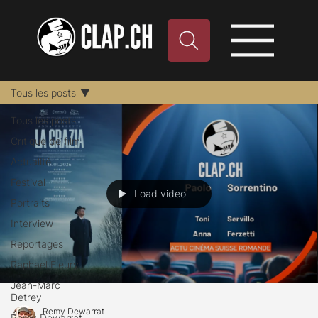
Tous les posts
Tous les posts
Critique de film
Actualité
Festival
Load video
Portraits
Interview
Reportages
Raphael Fleury
Jean-Marc
Detrey
Remy Dewarrat
Remy Dewarrat