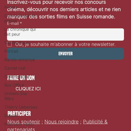
Inscrivez-vous pour recevoir nos concours 
People
cinéma, découvrir nos derniers articles et ne rien 
Communiqué de
manquer des sorties films en Suisse romande.
presse
E-mail
*
La chronique qui
fait peur
Sandro Paulo
Oui, je souhaite m'abonner à votre newsletter.
Portrait
Envoyer
Bande-annonce
Carnet noir
Communiqué
faire un don
Box Office
CLIQUEZ ICI
Univers Star
Wars
Thierry Uebersax
Participer
Dossier
Nous soutenir
;
Nous rejoindre
;
Publicité &
Interview vidéo
partenariats