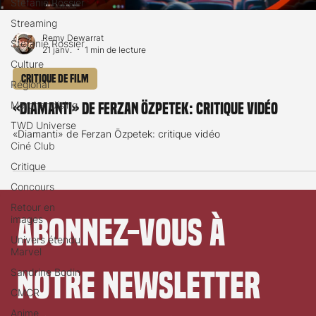
Stéfanie Rossier
Streaming
Remy Dewarrat
Stefanie Rossier
21 janv.
1 min de lecture
Culture
Critique de film
Régional
Merchandising
«Diamanti» de Ferzan Özpetek: critique vidéo
TWD Universe
«Diamanti» de Ferzan Özpetek: critique vidéo
Ciné Club
Critique
Concours
Retour en
Abonnez-vous à 
images
Univers étendu
Marvel
notre newsletter
Sandrine Bodin
CMCR
Anime