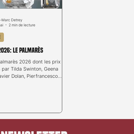
-Marc Detrey
ai
2 min de lecture
é
2026: Le palmarès
palmarès 2026 dont les prix ont
s par Tilda Swinton, Geena
avier Dolan, Pierfrancesco
ael García Bernal, Nadine
t Zoe Saldaña