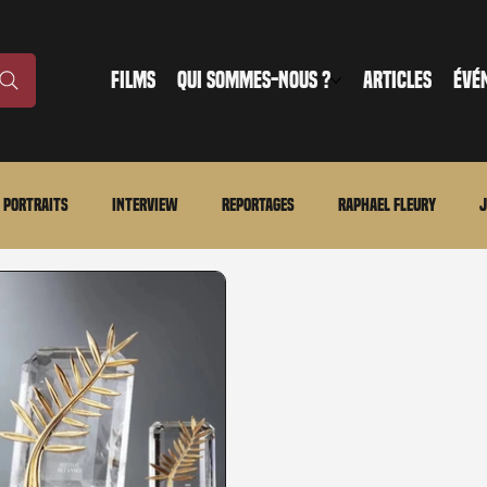
FILMS
QUI SOMMES-NOUS ?
ARTICLES
ÉVÉ
Portraits
Interview
Reportages
Raphael Fleury
J
nonce
Evénement
En bref
La chronique du MCU
Ciné
ture
Régional
Merchandising
TWD Universe