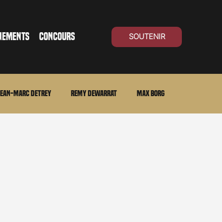
NEMENTS
CONCOURS
SOUTENIR
ean-Marc Detrey
Remy Dewarrat
Max Borg
ma Suisse
Archives
Carnet noir
Open Air
Série TV