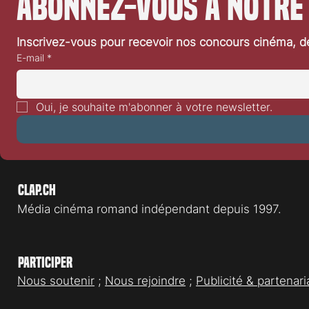
Abonnez-vous à notre
cinéaste coréen Park Chan-wook. Un
palmarès intelligent, équilibré, qui a su
identifier la plupart des films qui ont
Inscrivez-vous pour recevoir nos concours cinéma, dé
marqué les esprits pendant l
E-mail
*
Oui, je souhaite m'abonner à votre newsletter.
Clap.ch
Média cinéma romand indépendant depuis 1997.
Participer
Nous soutenir
;
Nous rejoindre
;
Publicité & partenari