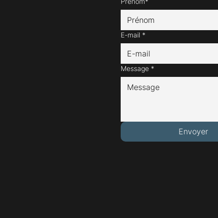
Prénom*
E-mail
*
Message
*
Envoyer