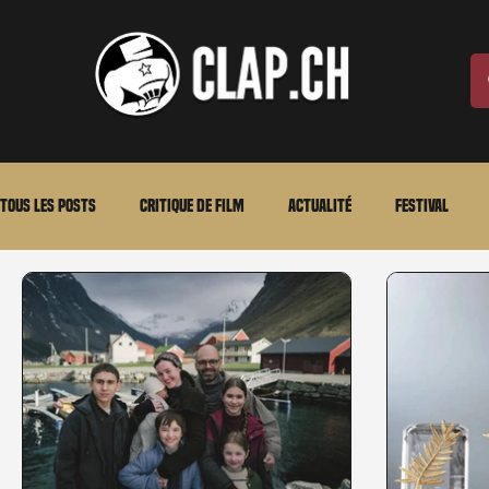
Tous les posts
Critique de film
Actualité
Festival
Laurent Scherlen
Memento
En bref
VOD
An
Stéfanie Rossier
Streaming
Stefanie Rossier
Cul