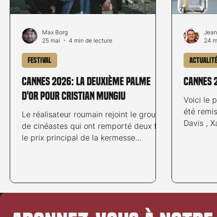
Max Borg
Jean
25 mai
4 min de lecture
24 m
Festival
Actualit
Cannes 2026: la deuxième Palme
Cannes 
d'Or pour Cristian Mungiu
Voici le 
été remi
Le réalisateur roumain rejoint le groupe
Davis , X
de cinéastes qui ont remporté deux fois
Favino, G
le prix principal de la kermesse
Labaki e
cannoise. Le film Fjord, réalisé par le
Roumain Cristian Mungiu, Palme d'Or
du Festival de Cannes 2026 Le 79e
Festival de Cannes s’est achevé le soir
du 23 mai, avec la remise des prix
décernés par le jury présidé par le