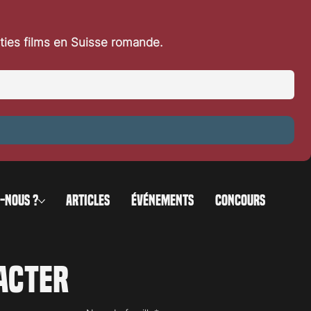
 du cinéma
. Malg
rties films en Suisse romande.
-NOUS ?
ARTICLES
ÉVÉNEMENTS
CONCOURS
acter