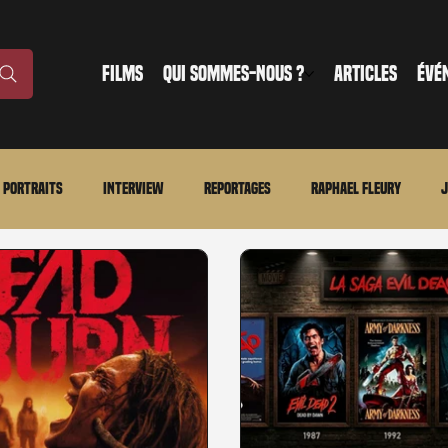
FILMS
QUI SOMMES-NOUS ?
ARTICLES
ÉVÉ
Portraits
Interview
Reportages
Raphael Fleury
J
nonce
Evénement
En bref
La chronique du MCU
Ciné
ture
Régional
Merchandising
TWD Universe