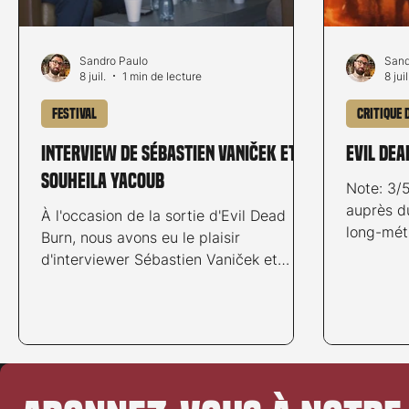
Sandro Paulo
Sand
8 juil.
1 min de lecture
8 juil
Festival
Critique 
Interview de Sébastien Vaniček et
EVIL DEA
Souheila Yacoub
Note: 3/5
auprès d
À l'occasion de la sortie d'Evil Dead
long-mét
Burn, nous avons eu le plaisir
derrière
d'interviewer Sébastien Vaniček et
la franch
Souheila Yacoub, invités par le NIFFF
réussite 
(NEUCHÂTEL INTERNATIONAL
son épou
FANTASTIC FILM FESTIVAL) pour
voiture, 
présenter le dernier long-métrage du
familiale
réalisateur français. Sébastien Vaniček
moment a
Souheila Yacoub Pour aller plus loin:
un derni