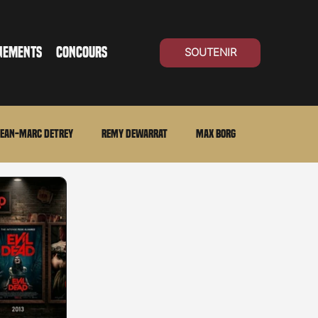
NEMENTS
CONCOURS
SOUTENIR
ean-Marc Detrey
Remy Dewarrat
Max Borg
ma Suisse
Archives
Carnet noir
Open Air
Série TV