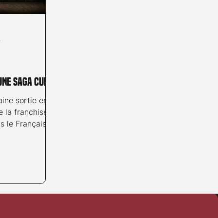
e
'une saga culte
aine sortie en
e la franchise
s le Français
ère la caméra,
initiée en 1981
 Dead – Un
 Nous sommes
 sait pas
er un film qui
oire du cinéma
des franchises