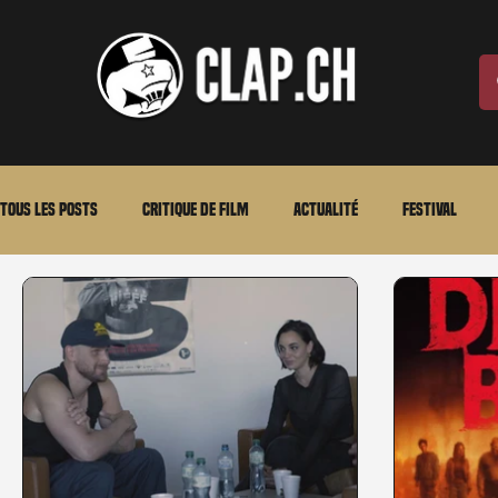
Tous les posts
Critique de film
Actualité
Festival
Laurent Scherlen
Memento
En bref
VOD
An
Stéfanie Rossier
Streaming
Stefanie Rossier
Cul