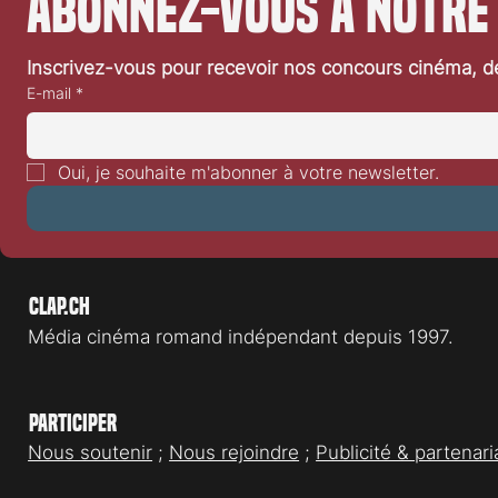
Abonnez-vous à notre
Lire la critique d'Evil Dead Burn, par
séjour to
Sandro Paulo Lire l'article sur la saga
lorsqu'un
Evil Dead, par Sandro Paulo
Inscrivez-vous pour recevoir nos concours cinéma, dé
E-mail
*
Oui, je souhaite m'abonner à votre newsletter.
Clap.ch
Média cinéma romand indépendant depuis 1997.
Participer
Nous soutenir
;
Nous rejoindre
;
Publicité & partenari