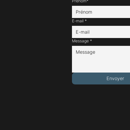
Prénom*
E-mail
*
Message
*
Envoyer