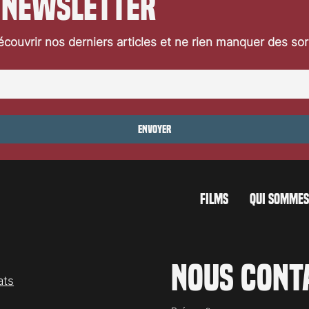
 newsletter
urne très vite au cauchemar
les plus emblématiques
e entité maléfique, à
horrifique contemporain
couvrir nos derniers articles et ne rien manquer des so
Envoyer
FILMS
QUI SOMMES
Nous cont
ats