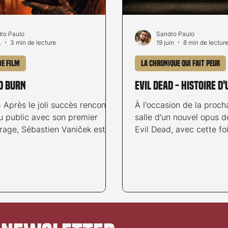
ro Paulo
Sandro Paulo
.
3 min de lecture
19 juin
8 min de lectur
de film
La chronique qui fait peur
D BURN
Evil Dead - Histoire d
 Après le joli succès rencontré
À l'occasion de la proch
u public avec son premier
salle d'un nouvel opus d
rage, Sébastien Vaniček est
Evil Dead, avec cette foi
 la caméra du dernier opus de
Sébastien Vaniček derri
ise culte Evil Dead, avec une
retour sur la saga culte 
mitigée... Suite au décès de
par Sam Raimi. The Evil
x Will dans un accident de
réalisateur qui en veut
Alice se rend dans la maison
en 1981, Sam Raimi ne le
 du défunt afin de partager un
encore, mais il va réalis
vec sa belle-famille et rendre
marquera à jamais l’hist
er hommage au disparu. Le
de genre et créer l’une 