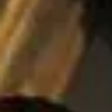
13 oct. 2024
1 min de lecture
Interview
«Sauvages»: Interview de Claude Barras
Après avoir présenté son deuxième long métrage d’animation en s
motion, Sauvages , au festivals de Cannes, Annecy et Locarno,
Claude...