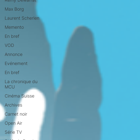
Max Borg
Laurent Scherlen
Memento
En bref
VOD
Annonce
Evénement
En bref
La chronique du
MCU
Cinéma Suisse
Archives
Carnet noir
Open Air
Série TV