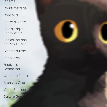
Cinéma
Court-métrage
Concours
Lettre ouverte
La chronique
Recto Verso
Les collections
de Play Suisse
Cinéma suisse
Interviews
Festival de
Gérardmer
Ciné conférence
Archives Clap
Vente Boutique
Culture Geek