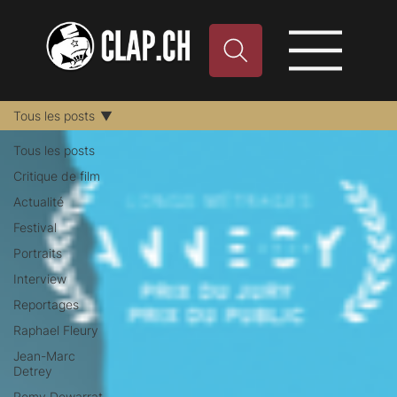
Tous les posts
Tous les posts
Critique de film
Actualité
Festival
Portraits
Interview
Reportages
Raphael Fleury
Jean-Marc
Detrey
Remy Dewarrat