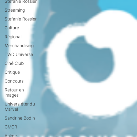
Stéfanie Rossier
Streaming
Stefanie Rossier
Culture
Régional
Merchandising
TWD Universe
Ciné Club
Critique
Concours
Retour en
images
Univers étendu
Marvel
Sandrine Bodin
CMCR
Anime