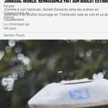
People
Jurassic World: Renaissance fait son boulot estiva
Communiqué de
presse
Comme à son habitude, Gareth Edwards aime les scènes en
extérieur, il en profite (tournage en Thaïlande) cela se voit et ça pl
La chronique qui
fait peur
visuellement.
Sandro Paulo
Portrait
Bande-annonce
Carnet noir
Communiqué
Box Office
Univers Star
Wars
Thierry Uebersax
Dossier
Interview vidéo