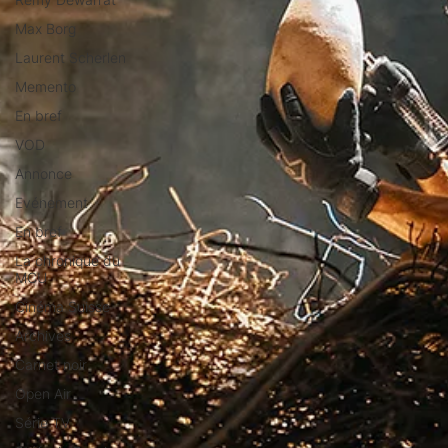
Max Borg
Laurent Scherlen
Memento
En bref
VOD
Annonce
Evénement
En bref
La chronique du
MCU
Cinéma Suisse
Archives
Carnet noir
Open Air
Série TV