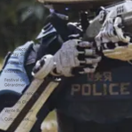
Cinéma
Court-métrage
Concours
Lettre ouverte
La chronique
Recto Verso
Les collections
de Play Suisse
Cinéma suisse
Interviews
Festival de
Gérardmer
Ciné conférence
Archives Clap
Vente Boutique
Culture Geek