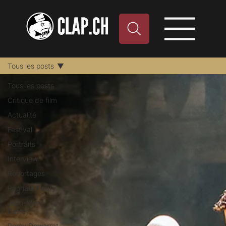
Tous les posts
Tous les posts
Critique de film
Actualité
Festival
Portraits
Interview
Reportages
Raphael Fleury
Jean-Marc
Detrey
Remy Dewarrat