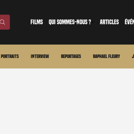
FILMS
QUI SOMMES-NOUS ?
ARTICLES
ÉVÉ
Portraits
Interview
Reportages
Raphael Fleury
J
nonce
Evénement
En bref
La chronique du MCU
Ciné
ture
Régional
Merchandising
TWD Universe