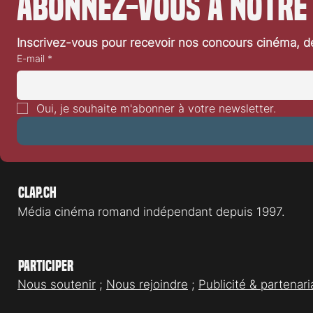
Abonnez-vous à notre
en nous plongeant au cœur de la
Palestine et de son histoire, nous
immerge du même coup,
Inscrivez-vous pour recevoir nos concours cinéma, dé
inévitablement, dans un récit de
E-mail
*
souffrance. Inévitablement, c
Oui, je souhaite m'abonner à votre newsletter.
Clap.ch
Média cinéma romand indépendant depuis 1997.
Participer
Nous soutenir
;
Nous rejoindre
;
Publicité & partenari