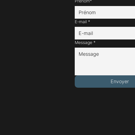
Prénom*
E-mail
*
Message
*
Envoyer