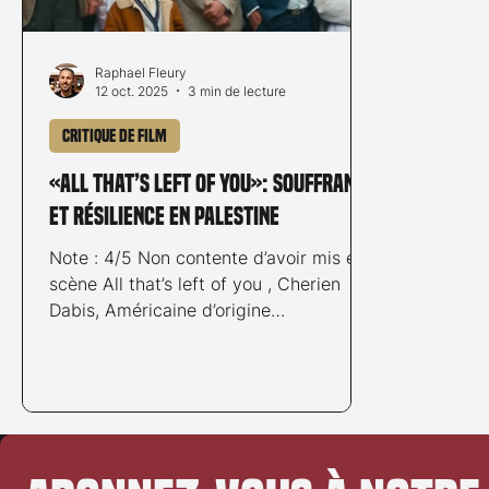
Raphael Fleury
12 oct. 2025
3 min de lecture
Critique de film
«All that’s left of you»: souffrance
et résilience en Palestine
Note : 4/5 Non contente d’avoir mis en
scène All that’s left of you , Cherien
Dabis, Américaine d’origine
palestinienne, a aussi écrit le scénario
du film et joue l’un des rôles principaux.
Trois casquettes différentes pour une
œuvre cinématographique
indispensable. © trigon-film Dans son
troisième long métrage, Cherien Dabis,