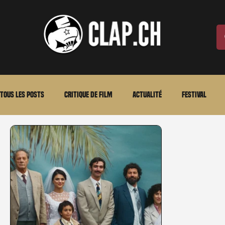
Tous les posts
Critique de film
Actualité
Festival
Laurent Scherlen
Memento
En bref
VOD
An
Stéfanie Rossier
Streaming
Stefanie Rossier
Cul