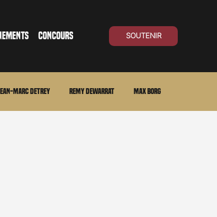
NEMENTS
CONCOURS
SOUTENIR
ean-Marc Detrey
Remy Dewarrat
Max Borg
ma Suisse
Archives
Carnet noir
Open Air
Série TV