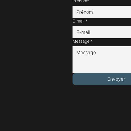
Prénom*
E-mail
*
Message
*
Envoyer