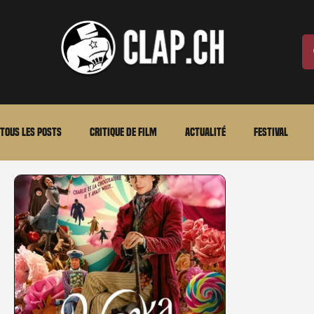
Tous les posts
Critique de film
Actualité
Festival
Laurent Scherlen
Memento
En bref
VOD
An
Stéfanie Rossier
Streaming
Stefanie Rossier
Cul