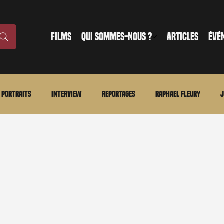
FILMS
QUI SOMMES-NOUS ?
ARTICLES
ÉVÉ
Portraits
Interview
Reportages
Raphael Fleury
J
nonce
Evénement
En bref
La chronique du MCU
Ciné
ture
Régional
Merchandising
TWD Universe