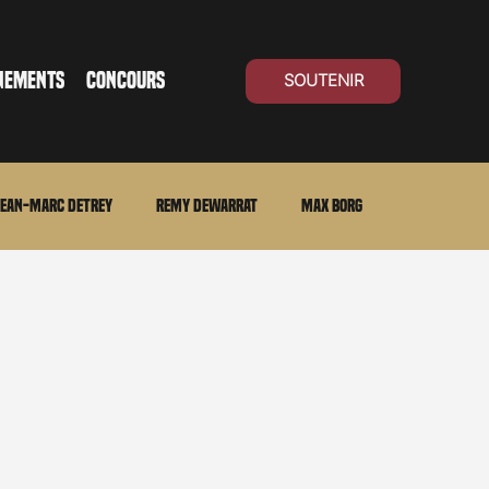
NEMENTS
CONCOURS
SOUTENIR
ean-Marc Detrey
Remy Dewarrat
Max Borg
ma Suisse
Archives
Carnet noir
Open Air
Série TV