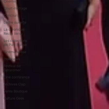
Cinéma
Court-métrage
Concours
Lettre ouverte
La chronique
Recto Verso
Les collections
de Play Suisse
Cinéma suisse
Interviews
Festival de
Gérardmer
Ciné conférence
Archives Clap
Vente Boutique
Culture Geek