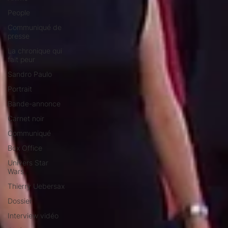
People
Communiqué de
presse
La chronique qui
fait peur
Sandro Paulo
Portrait
Bande-annonce
Carnet noir
Communiqué
Box Office
Univers Star
Wars
Thierry Uebersax
Dossier
Interview vidéo