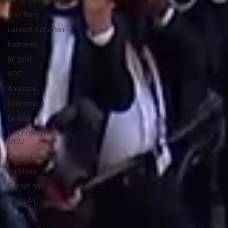
Max Borg
Laurent Scherlen
Memento
En bref
VOD
Annonce
Evénement
En bref
La chronique du
MCU
Cinéma Suisse
Archives
Carnet noir
Open Air
Série TV