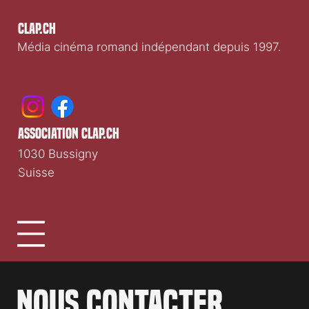
Participer
Nous soutenir
;
Nous rejoindre
;
Publicité &
partenariats
Clap.ch
Média cinéma romand indépendant depuis 1997.
association clap.ch
1030 Bussigny
Suisse