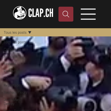
Tous les posts
Tous les posts
Critique de film
Actualité
Festival
Portraits
Interview
Reportages
Raphael Fleury
Jean-Marc
Detrey
Remy Dewarrat