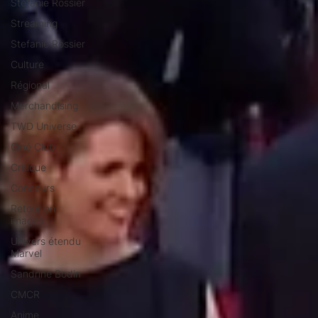
Stéfanie Rossier
Streaming
Stefanie Rossier
Culture
Régional
Merchandising
TWD Universe
Ciné Club
Critique
Concours
Retour en
images
Univers étendu
Marvel
Sandrine Bodin
CMCR
Anime