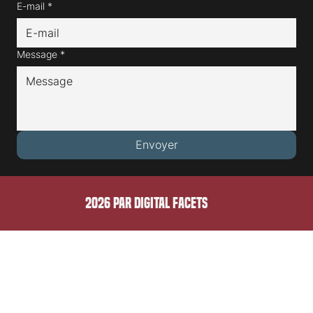
Nom de famille*
E-mail
*
Message
*
Envoyer
2026 PAR DIGITAL FACETS