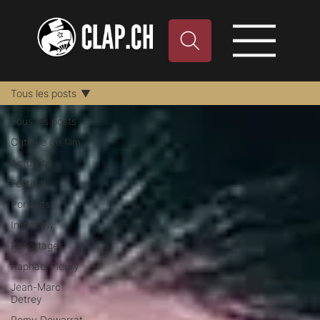
Tous les posts
Tous les posts
Critique de film
Actualité
Festival
Portraits
Interview
Reportages
Raphael Fleury
Jean-Marc
Detrey
Remy Dewarrat