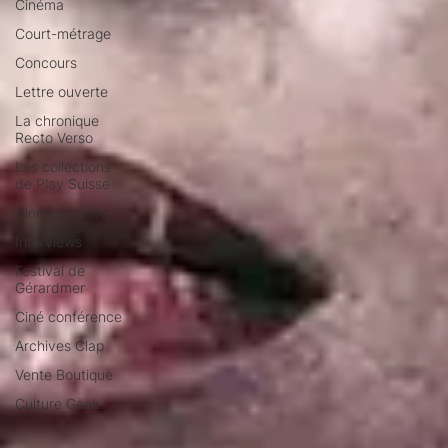
Cinéma
Court-métrage
Concours
Lettre ouverte
La chronique
Recto Verso
Les collections
de Play Suisse
Cinéma suisse
Interviews
Festival de
Gérardmer
Ciné conférence
Archives Clap
Vente Boutique
Culture Geek