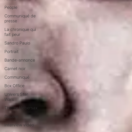
People
Communiqué de
presse
La chronique qui
fait peur
Sandro Paulo
Portrait
Bande-annonce
Carnet noir
Communiqué
Box Office
Univers Star
Wars
Thierry Uebersax
Dossier
Interview vidéo