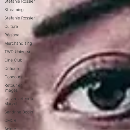
Stéfanie Rossier
Streaming
Stefanie Rossier
Culture
Régional
Merchandising
TWD Universe
Ciné Club
Critique
Concours
Retour en
images
Univers étendu
Marvel
Sandrine Bodin
CMCR
Anime