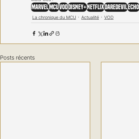
Marvel
MCU
VOD
Disney+
Netflix
Daredevil
Echo
La chronique du MCU
Actualité
VOD
Posts récents