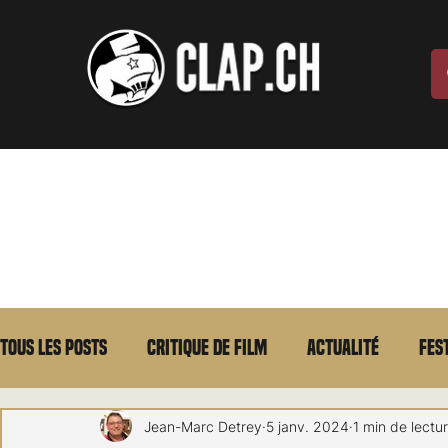
Tous les posts
Critique de film
Actualité
Fes
Max Borg
Laurent Scherlen
Memento
E
Jean-Marc Detrey
5 janv. 2024
1 min de lectu