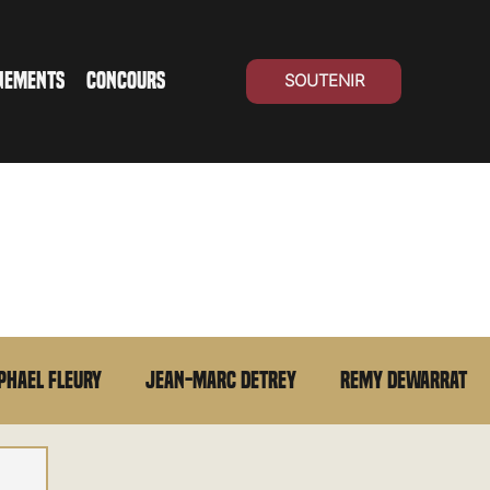
NEMENTS
CONCOURS
SOUTENIR
phael Fleury
Jean-Marc Detrey
Remy Dewarrat
La chronique du MCU
Cinéma Suisse
Archives