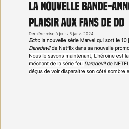
La nouvelle bande-anno
Carnet noir
Open Air
Série TV
Stéfanie 
plaisir aux fans de DD
Dernière mise à jour :
6 janv. 2024
Echo
 la nouvelle série Marvel qui sort le 10
Daredevil
 de Netflix dans sa nouvelle promo
Nous le savons maintenant, L’héroïne est la 
méchant de la série feu 
Daredevil
 de NETFL
déçus de voir disparaitre son côté sombre e