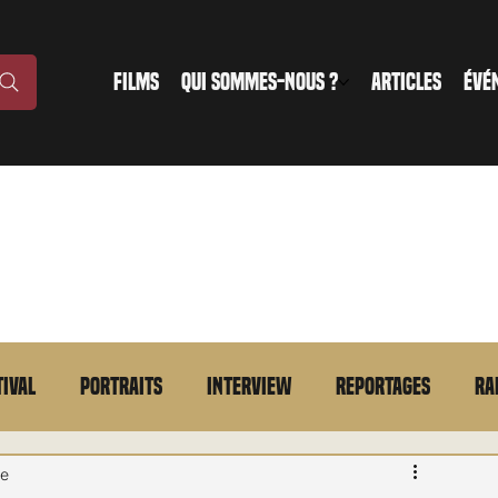
FILMS
QUI SOMMES-NOUS ?
ARTICLES
ÉVÉ
tival
Portraits
Interview
Reportages
Ra
n bref
VOD
Annonce
Evénement
En bref
re