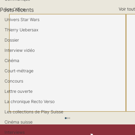
Voir tout
Posts récents
Box Office
Univers Star Wars
Thierry Uebersax
Dossier
Interview vidéo
Cinéma
Court-métrage
Concours
Lettre ouverte
La chronique Recto Verso
Les collections de Play Suisse
Cinéma suisse
Interviews