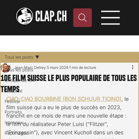
Tous les posts
Jean-Marc Detrey
5 mars 2024
1 min de lecture
Tous les posts
10e film suisse le plus populaire de tous les
Critique de film
temps
Actualité
CIAO-CIAO BOURBINE (BON SCHUUR TICINO)
, le 
Festival
film suisse qui a eu le plus de succès en 2023, 
Portraits
franchit en ce mois de mars une nouvelle étape : 
Interview
le film du réalisateur Peter Luisi ("Flitzer", 
"Prinzessin"), avec Vincent Kucholl dans un des 
Reportages