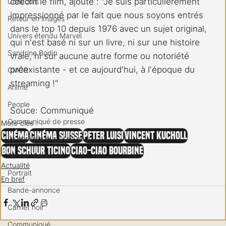
coécrit le film, ajoute : "Je suis particulièrement 
Concours
impressionné par le fait que nous soyons entrés 
Retour en images
dans le top 10 depuis 1976 avec un sujet original, 
Univers étendu Marvel
qui n'est basé ni sur un livre, ni sur une histoire 
Sandrine Bodin
vraie, ni sur aucune autre forme ou notoriété 
préexistante - et ce aujourd'hui, à l'époque du 
CMCR
streaming !"
Anime
People
Souce: Communiqué
Communiqué de presse
Mots-clés :
Cinéma
Cinéma Suisse
Peter Luisi
Vincent Kucholl
La chronique qui fait peur
Bon Schuur Ticino
Ciao-Ciao Bourbine
Sandro Paulo
Actualité
Portrait
En bref
Bande-annonce
Carnet noir
Communiqué