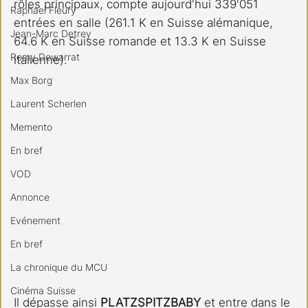
rôles principaux, compte aujourd'hui 339'051 
Raphael Fleury
entrées en salle (261.1 K en Suisse alémanique, 
Jean-Marc Detrey
64.6 K en Suisse romande et 13.3 K en Suisse 
Remy Dewarrat
italienne).
Max Borg
Laurent Scherlen
Memento
En bref
VOD
Annonce
Evénement
En bref
La chronique du MCU
Cinéma Suisse
Il dépasse ainsi 
PLATZSPITZBABY 
et entre dans le 