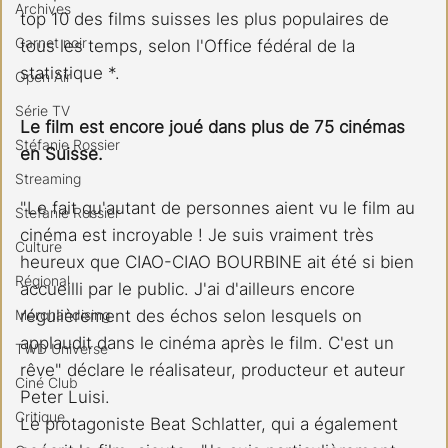
Archives
top 10 des films suisses les plus populaires de 
Carnet noir
tous les temps, selon l'Office fédéral de la 
statistique *.
Open Air
Série TV
Le film est encore joué dans plus de 75 cinémas 
Stéfanie Rossier
en Suisse.
Streaming
"Le fait qu'autant de personnes aient vu le film au 
Stefanie Rossier
cinéma est incroyable ! Je suis vraiment très 
Culture
heureux que CIAO-CIAO BOURBINE ait été si bien 
Régional
accueilli par le public. J'ai d'ailleurs encore 
régulièrement des échos selon lesquels on 
Merchandising
applaudit dans le cinéma après le film. C'est un 
TWD Universe
rêve" déclare le réalisateur, producteur et auteur 
Ciné Club
Peter Luisi.
Critique
Le protagoniste Beat Schlatter, qui a également 