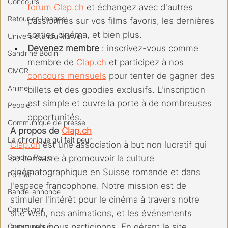
Concours
forum 
Clap.ch
 et échangez avec d'autres 
Retour en images
passionnés sur vos films favoris, les dernières 
sorties cinéma, et bien plus.
Univers étendu Marvel
Devenez membre
 : inscrivez-vous comme 
Sandrine Bodin
membre de 
Clap.ch
 et participez à nos 
CMCR
concours mensuels
 pour tenter de gagner des 
Anime
billets et des goodies exclusifs. L'inscription 
est simple et ouvre la porte à de nombreuses 
People
opportunités.
Communiqué de presse
A propos de 
Clap.ch
La chronique qui fait peur
Clap.ch
 est une association à but non lucratif qui 
Sandro Paulo
se consacre à promouvoir la culture 
cinématographique en Suisse romande et dans 
Portrait
l'espace francophone. Notre mission est de 
Bande-annonce
stimuler l'intérêt pour le cinéma à travers notre 
Carnet noir
site Web, nos animations, et les événements 
Communiqué
auxquels nous participons. En gérant le site 