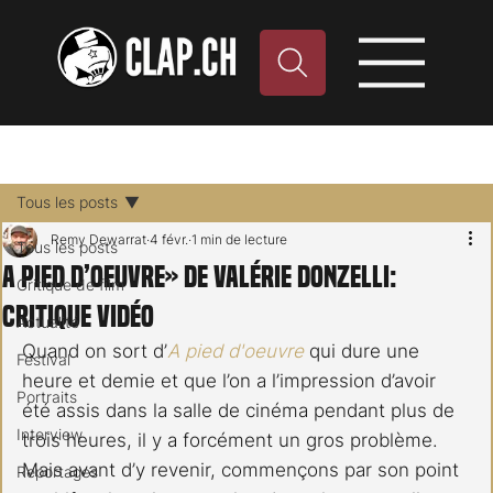
Tous les posts
Remy Dewarrat
4 févr.
1 min de lecture
Tous les posts
A pied d’oeuvre» de Valérie Donzelli:
Critique de film
critique vidéo
Actualité
Quand on sort d’
A pied d'oeuvre
 qui dure une 
Festival
heure et demie et que l’on a l’impression d’avoir 
Portraits
été assis dans la salle de cinéma pendant plus de 
Interview
trois heures, il y a forcément un gros problème.
Mais avant d’y revenir, commençons par son point 
Reportages