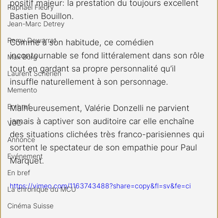
positif majeur: la prestation du toujours excellent 
Raphael Fleury
Bastien Bouillon.
Jean-Marc Detrey
Remy Dewarrat
Comme à son habitude, ce comédien 
incontournable se fond littéralement dans son rôle 
Max Borg
tout en gardant sa propre personnalité qu’il 
Laurent Scherlen
insuffle naturellement à son personnage.
Memento
En bref
Malheureusement, Valérie Donzelli ne parvient 
jamais à captiver son auditoire car elle enchaîne 
VOD
des situations clichées très franco-parisiennes qui 
Annonce
sortent le spectateur de son empathie pour Paul 
Evénement
Marquet.
En bref
https://vimeo.com/1163743488?share=copy&fl=sv&fe=ci
La chronique du MCU
Cinéma Suisse