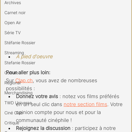
Archives
Carnet noir
Open Air
Série TV
Stéfanie Rossier
Streaming
A pied d'oeuvre
Stefanie Rossier
Pour aller plus loin:
Culture
Sur 
Clap.ch
, vous avez de nombreuses 
Régional
possibilités :
Merchandising
Donnez votre avis
 : notez vos films préférés 
TWD Universe
en un seul clic dans 
notre section films
. Votre 
opinion compte pour nous et pour la 
Ciné Club
communauté cinéphile !
Critique
Rejoignez la discussion
 : participez à notre 