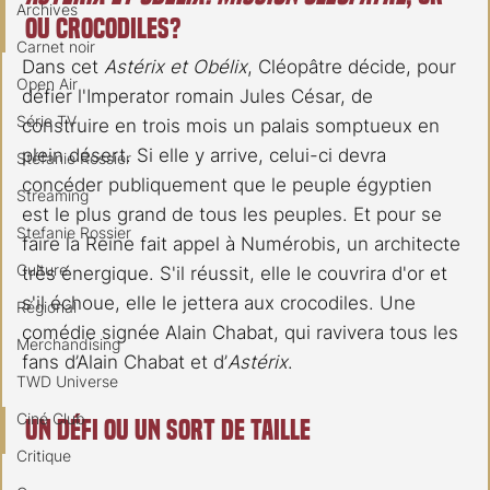
Archives
ou crocodiles?
Carnet noir
Dans cet 
Astérix et Obélix
, Cléopâtre décide, pour 
Open Air
défier l'Imperator romain Jules César, de 
Série TV
construire en trois mois un palais somptueux en 
plein désert. Si elle y arrive, celui-ci devra 
Stéfanie Rossier
concéder publiquement que le peuple égyptien 
Streaming
est le plus grand de tous les peuples. Et pour se 
Stefanie Rossier
faire la Reine fait appel à Numérobis, un architecte 
Culture
très énergique. S'il réussit, elle le couvrira d'or et 
s'il échoue, elle le jettera aux crocodiles. Une 
Régional
comédie signée Alain Chabat, qui ravivera tous les 
Merchandising
fans d’Alain Chabat et d’
Astérix
. 
TWD Universe
Ciné Club
Un défi ou un sort de taille
Critique