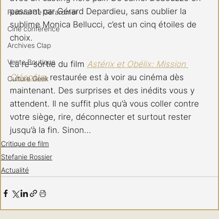
passant par Gérard Depardieu, sans oublier la 
Festival de Gérardmer
sublime Monica Bellucci, c’est un cinq étoiles de 
Ciné conférence
choix. 
Archives Clap
Vente Boutique
La re-sortie du film 
Astérix et Obélix: Mission 
Cléopâtr
e
 restaurée est à voir au cinéma dès 
Culture Geek
maintenant. Des surprises et des inédits vous y 
attendent. Il ne suffit plus qu’à vous coller contre 
votre siège, rire, déconnecter et surtout rester 
jusqu’à la fin. Sinon…
Critique de film
Stefanie Rossier
Actualité