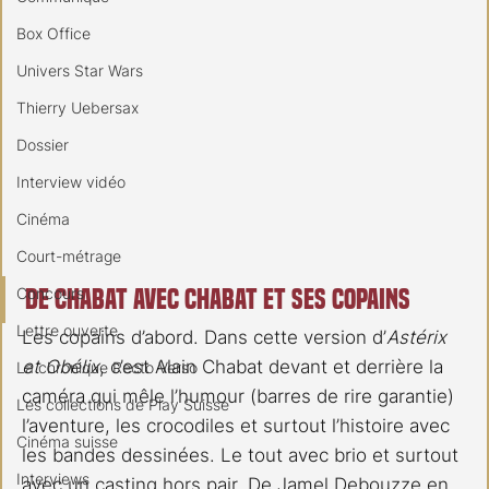
Box Office
Univers Star Wars
Thierry Uebersax
Dossier
Interview vidéo
Cinéma
Court-métrage
De Chabat avec Chabat et ses copains
Concours
Lettre ouverte
Les copains d’abord. Dans cette version d’
Astérix 
et Obélix
, c’est Alain Chabat devant et derrière la 
La chronique Recto Verso
caméra qui mêle l’humour (barres de rire garantie) 
Les collections de Play Suisse
l’aventure, les crocodiles et surtout l’histoire avec 
Cinéma suisse
les bandes dessinées. Le tout avec brio et surtout 
Interviews
avec un casting hors pair. De Jamel Debouzze en 