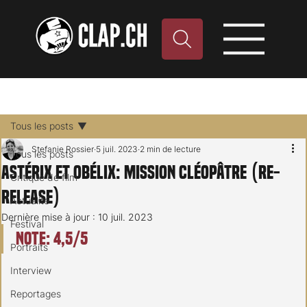
Tous les posts
Stefanie Rossier
5 juil. 2023
2 min de lecture
Tous les posts
Astérix et Obélix: Mission Cléopâtre (Re-
Critique de film
release)
Actualité
Dernière mise à jour :
10 juil. 2023
Festival
Note: 4,5/5
Portraits
Interview
Reportages