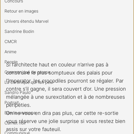
Concours
Retour en images
Univers étendu Marvel
Sandrine Bodin
CMCR
Anime
People
Si l’architecte haut en couleur n’arrive pas à 
Communiqué de presse
construire le plus somptueux des palais pour 
l’Imperator, les crocodiles pourront se régaler. Par 
La chronique qui fait peur
contre s’il gagne, il sera couvert d’or. Une pression 
Sandro Paulo
mélangée à une surexcitation et à de nombreuses 
Portrait
péripéties. 
Bande-annonce
On ne vous en dira pas plus, car cette re-sortie 
vous réserve une jolie surprise si vous restez bien 
Carnet noir
assis sur votre fauteuil. 
Communiqué