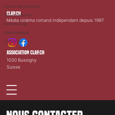
Festival de Gérardmer
Clap.ch
Ciné conférence
Média cinéma romand indépendant depuis 1997.
Archives Clap
Vente Boutique
Culture Geek
association clap.ch
1030 Bussigny
Suisse