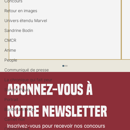
Concours
Retour en images
Univers étendu Marvel
Sandrine Bodin
CMCR
Anime
People
Communiqué de presse
La chronique qui fait peur
Abonnez-vous à 
Sandro Paulo
Portrait
notre newsletter
Bande-annonce
Carnet noir
Festival de Locarno 2026: Wild at Heart
Inscrivez-vous pour recevoir nos concours 
Communiqué