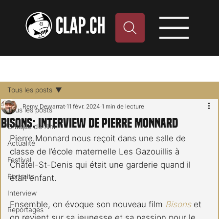
Tous les posts
Remy Dewarrat
11 févr. 2024
1 min de lecture
Tous les posts
Bisons: interview de Pierre Monnard
Critique de film
Pierre Monnard nous reçoit dans une salle de 
Actualité
classe de l’école maternelle Les Gazouillis à 
Festival
Châtel-St-Denis qui était une garderie quand il 
Portraits
était enfant.
Interview
Ensemble, on évoque son nouveau film 
Bisons
 et 
Reportages
on revient sur sa jeunesse et sa passion pour le 