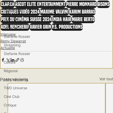
Archives
clap.ch
Ascot Elite Entertainment
Pierre Monnard
Bisons
Carnet noir
Critiques vidéo 2024
Maxime Valvini
Karim Barras
Prix du cinéma suisse 2024
India Hair
Marie Berto
Open Air
Adel Bencherif
Xavier Grin
P.S. Productions
Série TV
Interview
Stéfanie Rossier
Remy Dewarrat
Streaming
Actualité
Stefanie Rossier
Culture
Régional
Voir tout
Posts récents
Merchandising
TWD Universe
Ciné Club
Critique