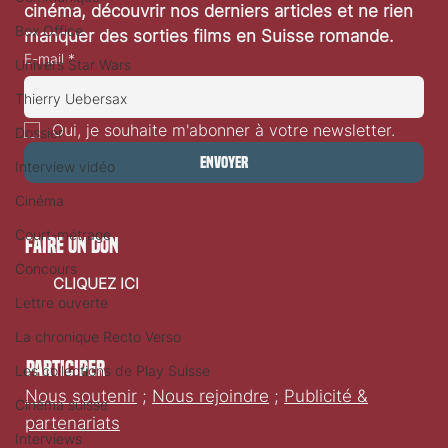
cinéma, découvrir nos derniers articles et ne rien 
Box Office
manquer des sorties films en Suisse romande.
E-mail
*
Univers Star Wars
Thierry Uebersax
Oui, je souhaite m'abonner à votre newsletter.
Dossier
Envoyer
Interview vidéo
Cinéma
Court-métrage
faire un don
Concours
CLIQUEZ ICI
Lettre ouverte
La chronique Recto Verso
Participer
Les collections de Play Suisse
Nous soutenir
;
Nous rejoindre
;
Publicité &
Cinéma suisse
partenariats
Interviews