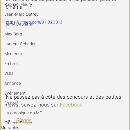
Raphael Fleury
cinéma.
Jean-Marc Detrey
https://vimeo.com/911929813
Remy Dewarrat
Max Borg
Laurent Scherlen
Memento
En bref
VOD
Annonce
Evénement
Ne passez pas à côté des concours et des petites 
En bref
news, suivez-nous sur 
Facebook
La chronique du MCU
Bisons
Cinéma Suisse
Mots-clés :