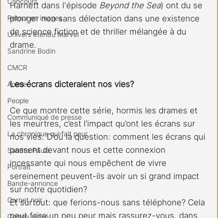
Concours
Harnett dans l'épisode 
Beyond the Sea
) ont du se 
Retour en images
plonger non sans délectation dans une existence 
de science fiction et de thriller mélangée à du 
Univers étendu Marvel
drame.
Sandrine Bodin
CMCR
Les écrans dicteraient nos vies? 
Anime
People
Ce que montre cette série, hormis les drames et 
Communiqué de presse
les meurtres, c’est l’impact qu’ont les écrans sur 
La chronique qui fait peur
nos vies. D’où la question: comment les écrans qui 
passent devant nous et cette connexion 
Sandro Paulo
incessante qui nous empêchent de vivre 
Portrait
sereinement peuvent-ils avoir un si grand impact 
Bande-annonce
sur notre quotidien?
Carnet noir
Et surtout: que ferions-nous sans téléphone? Cela 
peut faire un peu peur mais rassurez-vous, dans 
Communiqué