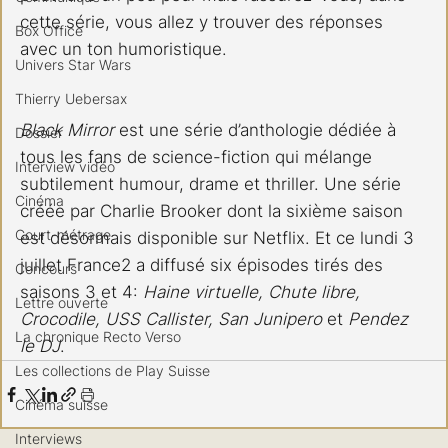
cette série, vous allez y trouver des réponses 
Box Office
avec un ton humoristique. 
Univers Star Wars
Thierry Uebersax
Black Mirror
 est une série d’anthologie dédiée à 
Dossier
tous les fans de science-fiction qui mélange 
Interview vidéo
subtilement humour, drame et thriller. Une série 
Cinéma
créée par Charlie Brooker dont la sixième saison 
Court-métrage
est désormais disponible sur Netflix. Et ce lundi 3 
juillet France2 a diffusé six épisodes tirés des 
Concours
saisons 3 et 4: 
Haine virtuelle, Chute libre, 
Lettre ouverte
Crocodile, USS Callister, San Junipero
 et 
Pendez 
La chronique Recto Verso
le DJ
.
Les collections de Play Suisse
Cinéma suisse
Interviews