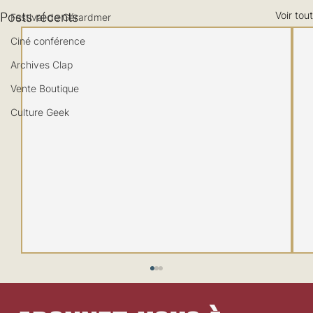
Voir tout
Posts récents
Festival de Gérardmer
Ciné conférence
Archives Clap
Vente Boutique
Culture Geek