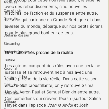
grand coup pour cette nouvelle saison, la sixième, 
Archives
avec des rebondissements, cinq nouvelles 
Carnet noir
histoires, de l’action et du suspense entre autre. 
Open Air
La série qui cartonne en Grande Bretagne et dans 
le reste du monde, débarque sur nos petits écrans 
Série TV
pour le plus grand bonheur de tous. 
Stéfanie Rossier
Streaming
Stefanie Rossier
Une fiction très proche de la réalité 
Culture
Les acteurs campent des rôles avec une certaine 
Régional
justesse et se retrouvent nez à nez avec une 
Merchandising
réalité proche de la vie réelle. Dans cette saison 
TWD Universe
encore plus croustillante, on y retrouve Salma 
Hayek, Aaron Paul et Samuel Blenkin entre autre. 
Ciné Club
Ces comédiens qui crèvent l’écran (surtout Salma 
Critique
Hayek dans l'épisode 
Joan is Awful
 et Josh 