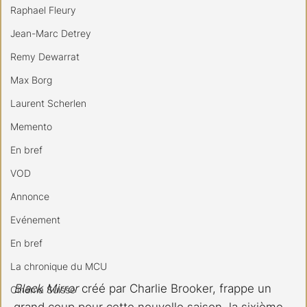
Raphael Fleury
Jean-Marc Detrey
Remy Dewarrat
Max Borg
Laurent Scherlen
Memento
En bref
VOD
Annonce
Evénement
En bref
La chronique du MCU
Black Mirror
 créé par Charlie Brooker, frappe un 
Cinéma Suisse