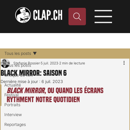
Tous les posts
Stefanie Rossier
5 juil. 2023
2 min de lecture
Tous les posts
Black Mirror: saison 6
Critique de film
Dernière mise à jour :
6 juil. 2023
Actualité
Black Mirror
, ou quand les écrans 
Festival
rythment notre quotidien 
Portraits
Interview
Reportages