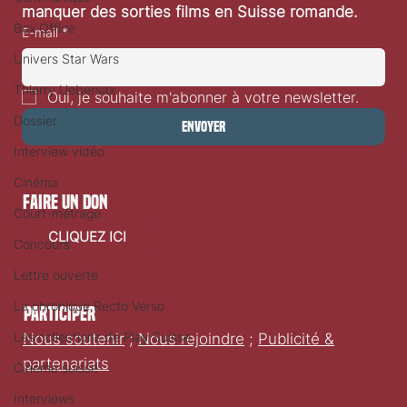
manquer des sorties films en Suisse romande.
Box Office
E-mail
*
Univers Star Wars
Thierry Uebersax
Oui, je souhaite m'abonner à votre newsletter.
Dossier
Envoyer
Interview vidéo
Cinéma
faire un don
Court-métrage
CLIQUEZ ICI
Concours
Lettre ouverte
La chronique Recto Verso
Participer
Les collections de Play Suisse
Nous soutenir
;
Nous rejoindre
;
Publicité &
partenariats
Cinéma suisse
Interviews