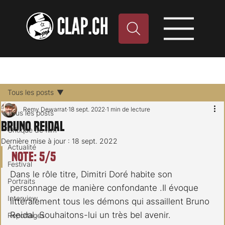
Tous les posts
Remy Dewarrat
18 sept. 2022
1 min de lecture
Tous les posts
Bruno Reidal
Critique de film
Dernière mise à jour :
18 sept. 2022
Actualité
Note: 5/5
Festival
Dans le rôle titre, Dimitri Doré habite son 
Portraits
personnage de manière confondante .Il évoque 
Interview
littéralement tous les démons qui assaillent Bruno 
Reidal. Souhaitons-lui un très bel avenir.
Reportages