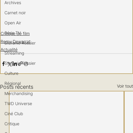
Archives
Carnet noir
Open Air
Série TV
Critique de film
Remy Dewarrat
Stéfanie Rossier
Actualité
Streaming
Stefanie Rossier
Culture
Régional
Voir tout
Posts récents
Merchandising
TWD Universe
Ciné Club
Critique