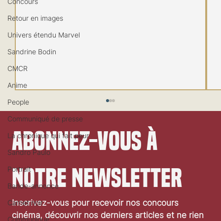
Concours
Retour en images
Univers étendu Marvel
Sandrine Bodin
CMCR
Anime
People
Communiqué de presse
Abonnez-vous à 
La chronique qui fait peur
Sandro Paulo
notre newsletter
Portrait
Bande-annonce
Festival de Locarno 2026: Taxi Driver
Inscrivez-vous pour recevoir nos concours 
Carnet noir
cinéma, découvrir nos derniers articles et ne rien 
Communiqué