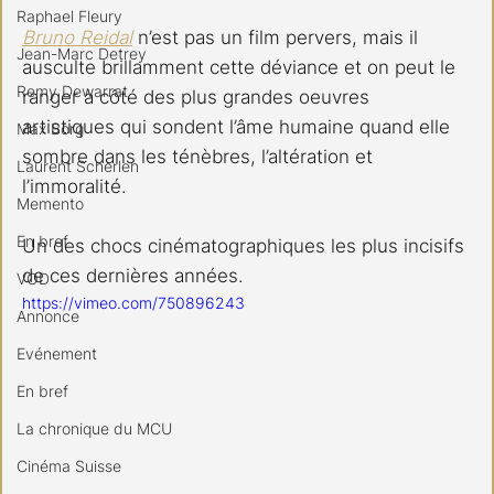
Raphael Fleury
Bruno Reidal
 n’est pas un film pervers, mais il 
Jean-Marc Detrey
ausculte brillamment cette déviance et on peut le 
Remy Dewarrat
ranger à côté des plus grandes oeuvres 
artistiques qui sondent l’âme humaine quand elle 
Max Borg
sombre dans les ténèbres, l’altération et 
Laurent Scherlen
l’immoralité.
Memento
En bref
Un des chocs cinématographiques les plus incisifs 
de ces dernières années.
VOD
https://vimeo.com/750896243
Annonce
Evénement
En bref
La chronique du MCU
Cinéma Suisse