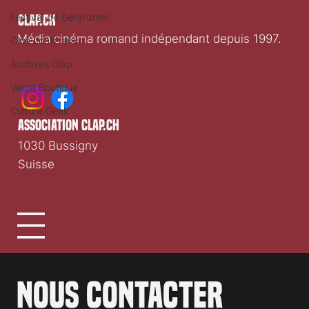
Festival de Gérardmer
Clap.ch
Média cinéma romand indépendant depuis 1997.
Ciné conférence
Archives Clap
Vente Boutique
Culture Geek
association clap.ch
1030 Bussigny
Suisse
Nous contacter